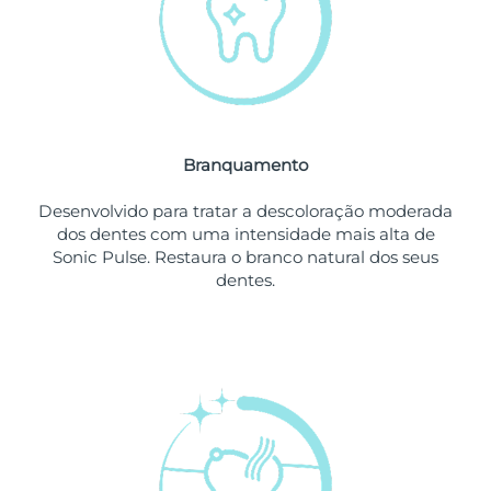
Omã
Entrega prevista
8/13/26
Filipinas
Entrega prevista
8/13/26
Polônia
Entrega prevista
8/11/26
Branquamento
Portugal
Entrega prevista
8/10/26
Desenvolvido para tratar a descoloração moderada
Porto Rico
Entrega prevista
8/12/26
dos dentes com uma intensidade mais alta de
Sonic Pulse. Restaura o branco natural dos seus
Catar
Entrega prevista
8/11/26
dentes.
Reunião
Entrega prevista
8/15/26
Romênia
Entrega prevista
8/10/26
Rússia
Entrega prevista
8/18/26
Arábia Saudita
Entrega prevista
8/11/26