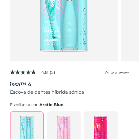
4.8
(5)
Write a review
4.8
out
issa™ 4
of
5
Escova de dentes híbrida sónica
stars,
average
rating
Escolher a cor:
Arctic Blue
value.
Read
5
Reviews.
Same
page
link.