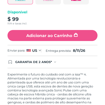
Disponível
$ 99
IVA e taxas incl.
Adicionar ao Carrinho
8/11/26
US
Enviar para:
Entrega prevista:
GARANTIA DE 2 ANOS*
Ao efetuar seu pedido hoje, você tem direito a
cobertura completa da Garantia FOREO. Isso
significa que se você tiver qualquer problema até
Experimente o futuro do cuidado oral com a issa™ 4.
2 anos após a compra, a FOREO substituirá seu
Alimentada por uma tecnologia revolucionária e
produto gratuitamente.*exceto pelo Luna FOFO
patenteada que oferece até um ano de uso com uma
e Luna Play plus cuja garantia é de 90 dias.
única carga USB, esta escova de dentes de nova geração
combina tecnologia avançada Sonic Pulse com uma
cabeça de escova híbrida única - cerdas de silicone ultra
macias na parte externa para proteger suavemente as
gengivas, e cerdas de polímero de alto desempenho na