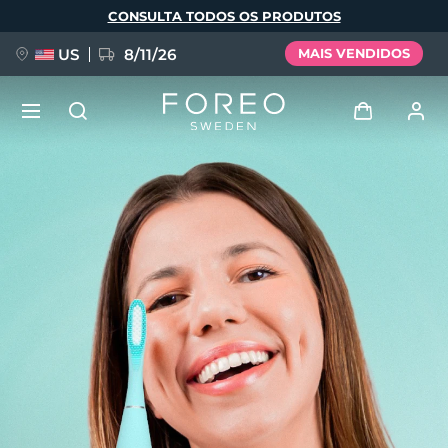
Pular
CONSULTA TODOS OS PRODUTOS
para
o
conteúdo
principal
US
8/11/26
MAIS VENDIDOS
NOVIDADE
Entrar
Idioma
BREAKING NEWS
Perfil de usuário
English
Deutsch
Español
Meus aparelhos
FAQ™ Pure Beauty-Tech Elixir
Français
Italiano
Português
Meus pedidos
Polski
Svenska
Русский
Türkçe
简体中文
繁體中文
Meus endereços
issa™ Teeth Whitening Set
As minhas subscrições