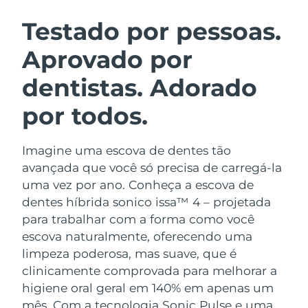
ROTINA DE BELEZA SUECA
Áustria
Entrega prevista
8/10/26
Testado por pessoas.
Aprovado por
Barein
Entrega prevista
8/11/26
dentistas. Adorado
Limpeza facial
Lifting facial
Bélgica
Entrega prevista
8/10/26
LUNA™ 4 kit
BEAR™ 2 kit
por todos.
Bermudas
Entrega prevista
8/16/26
Anti-aging massage
Microcurrent toning
Imagine uma escova de dentes tão
Bósnia e
Entrega prevista
8/13/26
Hidratação
Cuidado oral
Herzegovina
avançada que você só precisa de carregá-la
LUNA™ 4 Plus
BEAR™ 2 go
uma vez por ano. Conheça a escova de
UFO™ 3 kit
issa™ 4
Massage, LED heating
Microcurrent toning on-the-go
Brunei
Entrega prevista
8/15/26
dentes híbrida sonico issa™ 4 – projetada
TRATAMENTO ANTIENVELHECIMENTO
Deep facial hydration
Hybrid silicone sonic toothbrush
para trabalhar com a forma como você
FAQ™
Bulgária
Entrega prevista
8/10/26
escova naturalmente, oferecendo uma
LUNA™ 4 Men
BEAR™ 2 eyes & lips
UFO™ 3 LED
NEW
limpeza poderosa, mas suave, que é
issa™ 4 plus
Canadá
For men, anti-aging massage
Microcurrent line smoothing device
Entrega prevista
8/14/26
clinicamente comprovada para melhorar a
Near-infrared and red light therapy
Smart hybrid silicone sonic toothbrush
device
higiene oral geral em 140% em apenas um
Chile
Entrega prevista
8/14/26
Antienvelhecimento
Tratamentos LED
mês. Com a tecnologia Sonic Pulse e uma