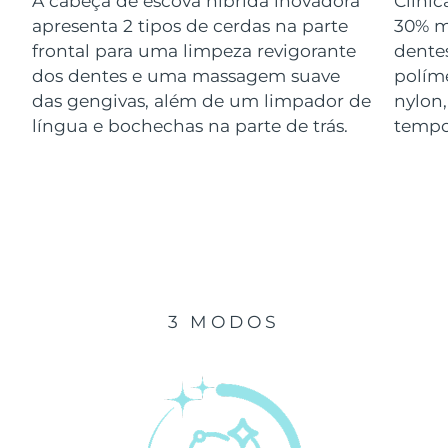
A cabeça de escova híbrida inovadora
Clini
Luxemburgo
Entrega prevista
8/10/26
apresenta 2 tipos de cerdas na parte
30% m
frontal para uma limpeza revigorante
dentes
Macau, RAE da
dos dentes e uma massagem suave
polím
Entrega prevista
8/12/26
China
das gengivas, além de um limpador de
nylon
língua e bochechas na parte de trás.
tempo
Malásia
Entrega prevista
8/13/26
Malta
Entrega prevista
8/10/26
México
Entrega prevista
8/14/26
Mônaco
Entrega prevista
8/11/26
3 MODOS
Países Baixos
Entrega prevista
8/10/26
Nova Zelândia
Entrega prevista
8/10/26
Noruega
Entrega prevista
8/10/26