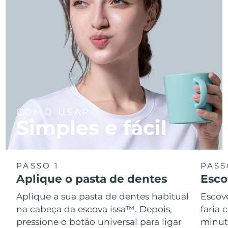
COMO USAR
Simples e fácil
PASSO 1
PASS
Aplique o pasta de dentes
Esco
Aplique a sua pasta de dentes habitual
Escov
na cabeça da escova issa™. Depois,
faria
pressione o botão universal para ligar
minuto