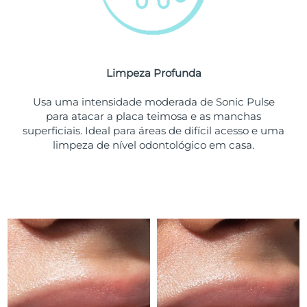
Tailândia
Entrega prevista
8/14/26
Turquia
Entrega prevista
8/11/26
Emirados Árabes
Limpeza Profunda
Entrega prevista
8/11/26
Unidos
Usa uma intensidade moderada de Sonic Pulse
para atacar a placa teimosa e as manchas
Reino Unido
Entrega prevista
8/10/26
superficiais. Ideal para áreas de difícil acesso e uma
limpeza de nível odontológico em casa.
Estados Unidos
Entrega prevista
8/11/26
Uzbequistão
Entrega prevista
8/15/26
Vietnã
Entrega prevista
8/16/26