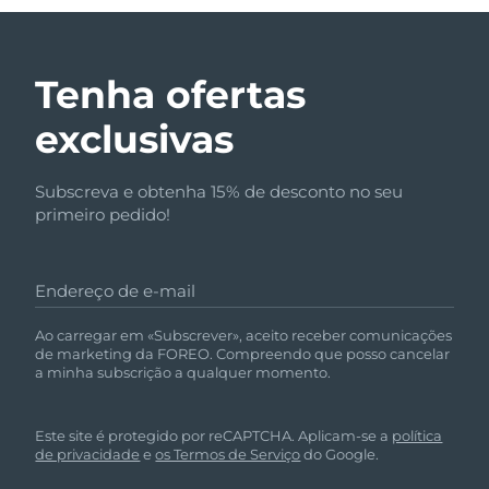
Tenha ofertas
exclusivas
Subscreva e obtenha 15% de desconto no seu
primeiro pedido!
Endereço de e-mail
Ao carregar em «Subscrever», aceito receber comunicações
de marketing da FOREO. Compreendo que posso cancelar
a minha subscrição a qualquer momento.
Este site é protegido por reCAPTCHA. Aplicam-se a
política
de privacidade
e
os Termos de Serviço
do Google.