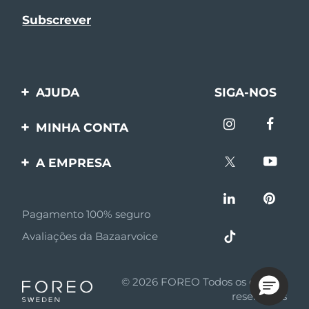
AJUDA
SIGA-NOS
Entre em contato
MINHA CONTA
Encomendas & Envios
Registro de produto
A EMPRESA
Garantia & Devolução
Suporte
Sobre FOREO
Perguntas frequentes
Pagamento 100% seguro
Afiliados
Informações da bateria
Avaliações da Bazaarvoice
Notícias de afiliados
MYSA
© 2026 FOREO Todos os direitos
Parceiro minoritário
reservados