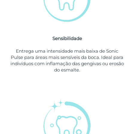
Singapura
Entrega prevista
8/12/26
Eslováquia
Entrega prevista
8/10/26
Sensibilidade
Eslovênia
Entrega prevista
8/10/26
Entrega uma intensidade mais baixa de Sonic
África do Sul
Entrega prevista
8/18/26
Pulse para áreas mais sensíveis da boca. Ideal para
indivíduos com inflamação das gengivas ou erosão
Coreia do Sul
Entrega prevista
8/12/26
do esmalte.
Espanha
Entrega prevista
8/10/26
Suécia
Entrega prevista
8/10/26
Suíça
Entrega prevista
8/10/26
Taiwan
Entrega prevista
8/15/26