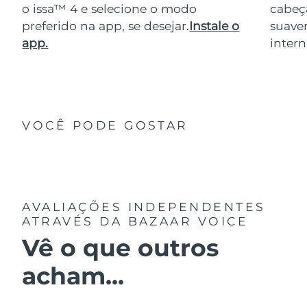
o issa™ 4 e selecione o modo
cabeça
preferido na app, se desejar.
Instale o
suave
app.
intern
VOCÊ PODE GOSTAR
AVALIAÇÕES INDEPENDENTES
ATRAVÉS DA BAZAAR VOICE
Vê o que outros
acham...