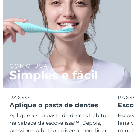
COMO USAR
Simples e fácil
PASSO 1
PASS
Aplique o pasta de dentes
Esco
Aplique a sua pasta de dentes habitual
Escov
na cabeça da escova issa™. Depois,
faria
pressione o botão universal para ligar
minuto