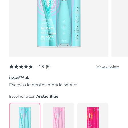
4.8
(5)
Write a review
4.8
out
issa™ 4
of
5
Escova de dentes híbrida sónica
stars,
average
rating
Escolher a cor:
Arctic Blue
value.
Read
5
Reviews.
Same
page
link.