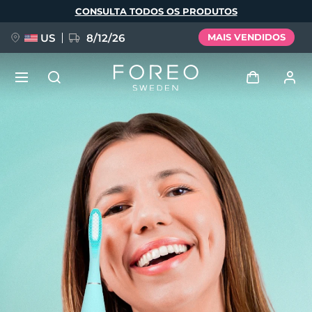
Pular
CONSULTA TODOS OS PRODUTOS
para
o
conteúdo
principal
US
8/12/26
MAIS VENDIDOS
NOVIDADE
Entrar
Idioma
BREAKING NEWS
Perfil de usuário
English
Deutsch
Español
Meus aparelhos
FAQ™ Pure Beauty-Tech Elixir
Français
Italiano
Português
Meus pedidos
Polski
Svenska
Русский
Türkçe
简体中文
繁體中文
Meus endereços
issa™ Teeth Whitening Set
As minhas subscrições