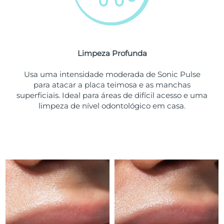
Tailândia
Entrega prevista
8/15/26
Turquia
Entrega prevista
8/12/26
Emirados Árabes
Limpeza Profunda
Entrega prevista
8/12/26
Unidos
Usa uma intensidade moderada de Sonic Pulse
para atacar a placa teimosa e as manchas
Reino Unido
Entrega prevista
8/11/26
superficiais. Ideal para áreas de difícil acesso e uma
limpeza de nível odontológico em casa.
Estados Unidos
Entrega prevista
8/12/26
Uzbequistão
Entrega prevista
8/16/26
Vietnã
Entrega prevista
8/17/26