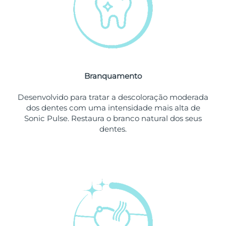
Omã
Entrega prevista
8/14/26
Filipinas
Entrega prevista
8/14/26
Polônia
Entrega prevista
8/12/26
Branquamento
Portugal
Entrega prevista
8/11/26
Desenvolvido para tratar a descoloração moderada
Porto Rico
Entrega prevista
8/13/26
dos dentes com uma intensidade mais alta de
Sonic Pulse. Restaura o branco natural dos seus
Catar
Entrega prevista
8/12/26
dentes.
Reunião
Entrega prevista
8/16/26
Romênia
Entrega prevista
8/11/26
Rússia
Entrega prevista
8/19/26
Arábia Saudita
Entrega prevista
8/12/26