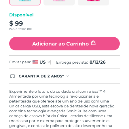
Disponível
$ 99
IVA e taxas incl.
Adicionar ao Carrinho
8/12/26
US
Enviar para:
Entrega prevista:
GARANTIA DE 2 ANOS*
Ao efetuar seu pedido hoje, você tem direito a
cobertura completa da Garantia FOREO. Isso
significa que se você tiver qualquer problema até
Experimente o futuro do cuidado oral com a issa™ 4.
2 anos após a compra, a FOREO substituirá seu
Alimentada por uma tecnologia revolucionária e
produto gratuitamente.*exceto pelo Luna FOFO
patenteada que oferece até um ano de uso com uma
e Luna Play plus cuja garantia é de 90 dias.
única carga USB, esta escova de dentes de nova geração
combina tecnologia avançada Sonic Pulse com uma
cabeça de escova híbrida única - cerdas de silicone ultra
macias na parte externa para proteger suavemente as
gengivas, e cerdas de polímero de alto desempenho na