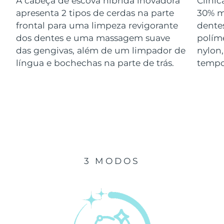
A cabeça de escova híbrida inovadora
Clini
Luxemburgo
Entrega prevista
8/11/26
apresenta 2 tipos de cerdas na parte
30% m
frontal para uma limpeza revigorante
dentes
Macau, RAE da
dos dentes e uma massagem suave
polím
Entrega prevista
8/13/26
China
das gengivas, além de um limpador de
nylon
língua e bochechas na parte de trás.
tempo
Malásia
Entrega prevista
8/14/26
Malta
Entrega prevista
8/11/26
México
Entrega prevista
8/15/26
Mônaco
Entrega prevista
8/12/26
3 MODOS
Países Baixos
Entrega prevista
8/11/26
Nova Zelândia
Entrega prevista
8/11/26
Noruega
Entrega prevista
8/11/26