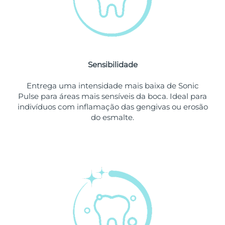
Singapura
Entrega prevista
8/13/26
Eslováquia
Entrega prevista
8/11/26
Sensibilidade
Eslovênia
Entrega prevista
8/11/26
Entrega uma intensidade mais baixa de Sonic
África do Sul
Entrega prevista
8/19/26
Pulse para áreas mais sensíveis da boca. Ideal para
indivíduos com inflamação das gengivas ou erosão
Coreia do Sul
Entrega prevista
8/13/26
do esmalte.
Espanha
Entrega prevista
8/11/26
Suécia
Entrega prevista
8/11/26
Suíça
Entrega prevista
8/11/26
Taiwan
Entrega prevista
8/16/26