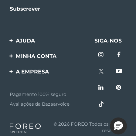
AJUDA
SIGA-NOS
Entre em contato
MINHA CONTA
Encomendas & Envios
Registro de produto
A EMPRESA
Garantia & Devolução
Suporte
Sobre FOREO
Perguntas frequentes
Pagamento 100% seguro
Afiliados
Informações da bateria
Avaliações da Bazaarvoice
Notícias de afiliados
MYSA
© 2026 FOREO Todos os direitos
Parceiro minoritário
reservados