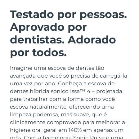
ROTINA DE BELEZA SUECA
Áustria
Entrega prevista
8/11/26
Testado por pessoas.
Aprovado por
Barein
Entrega prevista
8/12/26
dentistas. Adorado
Limpeza facial
Lifting facial
Bélgica
Entrega prevista
8/11/26
LUNA™ 4 kit
BEAR™ 2 kit
por todos.
Bermudas
Entrega prevista
8/17/26
Anti-aging massage
Microcurrent toning
Imagine uma escova de dentes tão
Bósnia e
Entrega prevista
8/14/26
Hidratação
Cuidado oral
Herzegovina
avançada que você só precisa de carregá-la
LUNA™ 4 Plus
BEAR™ 2 go
uma vez por ano. Conheça a escova de
UFO™ 3 kit
issa™ 4
Massage, LED heating
Microcurrent toning on-the-go
Brunei
Entrega prevista
8/16/26
dentes híbrida sonico issa™ 4 – projetada
TRATAMENTO ANTIENVELHECIMENTO
Deep facial hydration
Hybrid silicone sonic toothbrush
para trabalhar com a forma como você
FAQ™
Bulgária
Entrega prevista
8/11/26
escova naturalmente, oferecendo uma
LUNA™ 4 Men
BEAR™ 2 eyes & lips
UFO™ 3 LED
NEW
limpeza poderosa, mas suave, que é
issa™ 4 plus
Canadá
For men, anti-aging massage
Microcurrent line smoothing device
Entrega prevista
8/15/26
clinicamente comprovada para melhorar a
Near-infrared and red light therapy
Smart hybrid silicone sonic toothbrush
device
higiene oral geral em 140% em apenas um
Chile
Entrega prevista
8/15/26
Antienvelhecimento
Tratamentos LED
mês. Com a tecnologia Sonic Pulse e uma