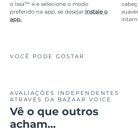
o issa™ 4 e selecione o modo
cabeça
preferido na app, se desejar.
Instale o
suave
app.
intern
VOCÊ PODE GOSTAR
AVALIAÇÕES INDEPENDENTES
ATRAVÉS DA BAZAAR VOICE
Vê o que outros
acham...