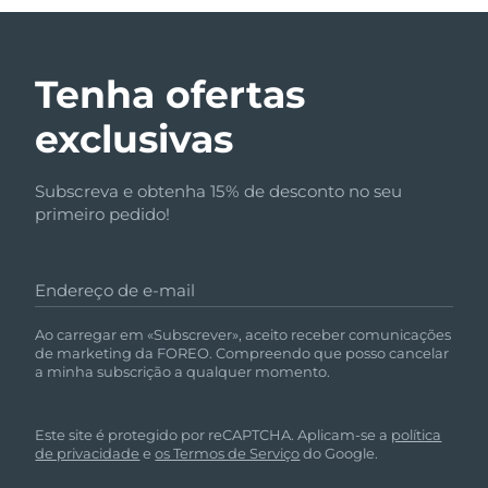
Tenha ofertas
exclusivas
Subscreva e obtenha 15% de desconto no seu
primeiro pedido!
Endereço de e-mail
Ao carregar em «Subscrever», aceito receber comunicações
de marketing da FOREO. Compreendo que posso cancelar
a minha subscrição a qualquer momento.
Este site é protegido por reCAPTCHA. Aplicam-se a
política
de privacidade
e
os Termos de Serviço
do Google.