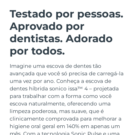
ROTINA DE BELEZA SUECA
Áustria
Entrega prevista
8/11/26
Testado por pessoas.
Aprovado por
Barein
Entrega prevista
8/12/26
dentistas. Adorado
Limpeza facial
Lifting facial
Bélgica
Entrega prevista
8/11/26
LUNA™ 4 kit
BEAR™ 2 kit
por todos.
Bermudas
Entrega prevista
8/17/26
Anti-aging massage
Microcurrent toning
Imagine uma escova de dentes tão
Bósnia e
Entrega prevista
8/14/26
Hidratação
Cuidado oral
Herzegovina
avançada que você só precisa de carregá-la
LUNA™ 4 Plus
BEAR™ 2 go
uma vez por ano. Conheça a escova de
UFO™ 3 kit
issa™ 4
Massage, LED heating
Microcurrent toning on-the-go
Brunei
Entrega prevista
8/16/26
dentes híbrida sonico issa™ 4 – projetada
TRATAMENTO ANTIENVELHECIMENTO
Deep facial hydration
Hybrid silicone sonic toothbrush
para trabalhar com a forma como você
FAQ™
Bulgária
Entrega prevista
8/11/26
escova naturalmente, oferecendo uma
LUNA™ 4 Men
BEAR™ 2 eyes & lips
UFO™ 3 LED
NEW
limpeza poderosa, mas suave, que é
issa™ 4 plus
Canadá
For men, anti-aging massage
Microcurrent line smoothing device
Entrega prevista
8/15/26
clinicamente comprovada para melhorar a
Near-infrared and red light therapy
Smart hybrid silicone sonic toothbrush
device
higiene oral geral em 140% em apenas um
Chile
Entrega prevista
8/15/26
Antienvelhecimento
Tratamentos LED
mês. Com a tecnologia Sonic Pulse e uma