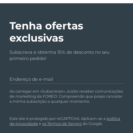
Tenha ofertas
exclusivas
Subscreva e obtenha 15% de desconto no seu
primeiro pedido!
Endereço de e-mail
Ao carregar em «Subscrever», aceito receber comunicações
de marketing da FOREO. Compreendo que posso cancelar
a minha subscrição a qualquer momento.
Este site é protegido por reCAPTCHA. Aplicam-se a
política
de privacidade
e
os Termos de Serviço
do Google.