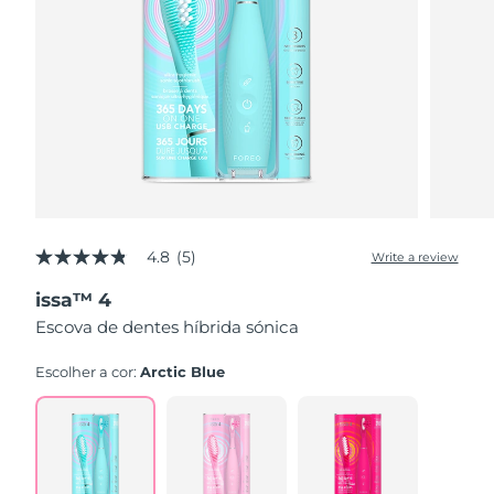
4.8
(5)
Write a review
4.8
out
issa™ 4
of
5
Escova de dentes híbrida sónica
stars,
average
rating
Escolher a cor:
Arctic Blue
value.
Read
5
Reviews.
Same
page
link.