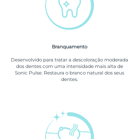
Omã
Entrega prevista
8/14/26
Filipinas
Entrega prevista
8/14/26
Polônia
Entrega prevista
8/12/26
Branquamento
Portugal
Entrega prevista
8/11/26
Desenvolvido para tratar a descoloração moderada
Porto Rico
Entrega prevista
8/13/26
dos dentes com uma intensidade mais alta de
Sonic Pulse. Restaura o branco natural dos seus
Catar
Entrega prevista
8/12/26
dentes.
Reunião
Entrega prevista
8/16/26
Romênia
Entrega prevista
8/11/26
Rússia
Entrega prevista
8/19/26
Arábia Saudita
Entrega prevista
8/12/26