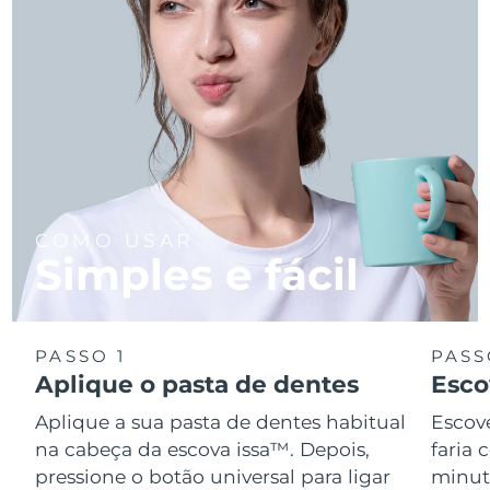
COMO USAR
Simples e fácil
PASSO 1
PASS
Aplique o pasta de dentes
Esco
Aplique a sua pasta de dentes habitual
Escov
na cabeça da escova issa™. Depois,
faria
pressione o botão universal para ligar
minuto