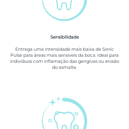
Singapura
Entrega prevista
8/13/26
Eslováquia
Entrega prevista
8/11/26
Sensibilidade
Eslovênia
Entrega prevista
8/11/26
Entrega uma intensidade mais baixa de Sonic
África do Sul
Entrega prevista
8/19/26
Pulse para áreas mais sensíveis da boca. Ideal para
indivíduos com inflamação das gengivas ou erosão
Coreia do Sul
Entrega prevista
8/13/26
do esmalte.
Espanha
Entrega prevista
8/11/26
Suécia
Entrega prevista
8/11/26
Suíça
Entrega prevista
8/11/26
Taiwan
Entrega prevista
8/16/26