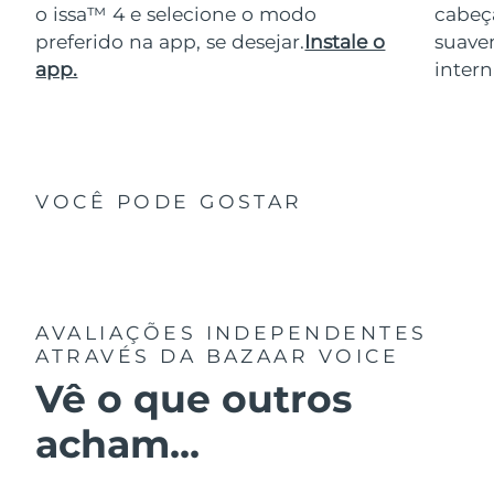
o issa™ 4 e selecione o modo
cabeça
preferido na app, se desejar.
Instale o
suave
app.
intern
VOCÊ PODE GOSTAR
AVALIAÇÕES INDEPENDENTES
ATRAVÉS DA BAZAAR VOICE
Vê o que outros
acham...