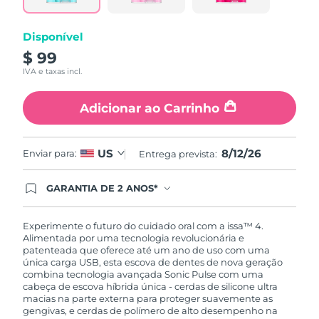
Disponível
$ 99
IVA e taxas incl.
Adicionar ao Carrinho
8/12/26
US
Enviar para:
Entrega prevista:
GARANTIA DE 2 ANOS*
Ao efetuar seu pedido hoje, você tem direito a
cobertura completa da Garantia FOREO. Isso
significa que se você tiver qualquer problema até
Experimente o futuro do cuidado oral com a issa™ 4.
2 anos após a compra, a FOREO substituirá seu
Alimentada por uma tecnologia revolucionária e
produto gratuitamente.*exceto pelo Luna FOFO
patenteada que oferece até um ano de uso com uma
e Luna Play plus cuja garantia é de 90 dias.
única carga USB, esta escova de dentes de nova geração
combina tecnologia avançada Sonic Pulse com uma
cabeça de escova híbrida única - cerdas de silicone ultra
macias na parte externa para proteger suavemente as
gengivas, e cerdas de polímero de alto desempenho na