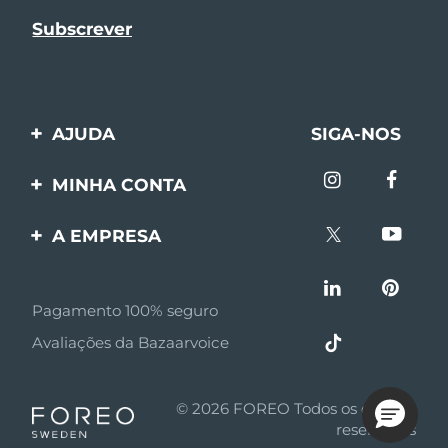
AJUDA
SIGA-NOS
Entre em contato
MINHA CONTA
Encomendas & Envios
Registro de produto
A EMPRESA
Garantia & Devolução
Suporte
Sobre FOREO
Perguntas frequentes
Pagamento 100% seguro
Afiliados
Informações da bateria
Avaliações da Bazaarvoice
Notícias de afiliados
MYSA
© 2026 FOREO Todos os direitos
Parceiro minoritário
reservados