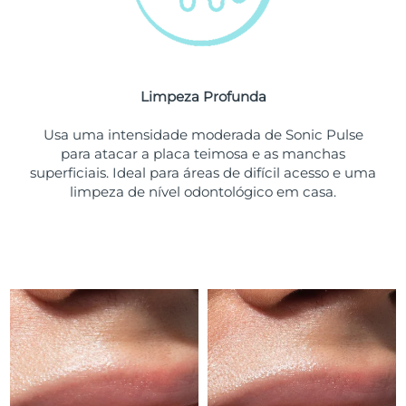
Tailândia
Entrega prevista
8/15/26
Turquia
Entrega prevista
8/12/26
Emirados Árabes
Limpeza Profunda
Entrega prevista
8/12/26
Unidos
Usa uma intensidade moderada de Sonic Pulse
para atacar a placa teimosa e as manchas
Reino Unido
Entrega prevista
8/11/26
superficiais. Ideal para áreas de difícil acesso e uma
limpeza de nível odontológico em casa.
Estados Unidos
Entrega prevista
8/12/26
Uzbequistão
Entrega prevista
8/16/26
Vietnã
Entrega prevista
8/17/26