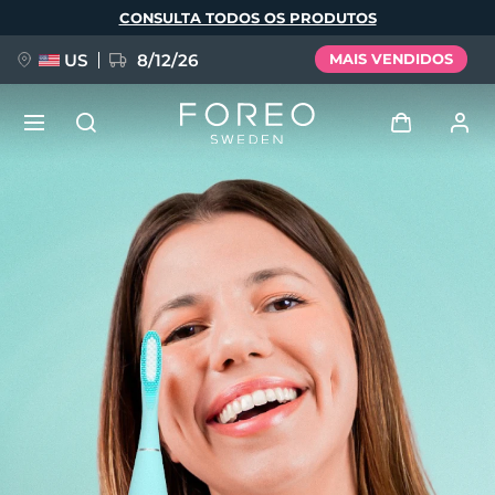
Pular
CONSULTA TODOS OS PRODUTOS
para
o
conteúdo
principal
US
8/12/26
MAIS VENDIDOS
NOVIDADE
Entrar
Idioma
BREAKING NEWS
Perfil de usuário
English
Deutsch
Español
Meus aparelhos
FAQ™ Pure Beauty-Tech Elixir
Français
Italiano
Português
Meus pedidos
Polski
Svenska
Русский
Türkçe
简体中文
繁體中文
Meus endereços
issa™ Teeth Whitening Set
As minhas subscrições