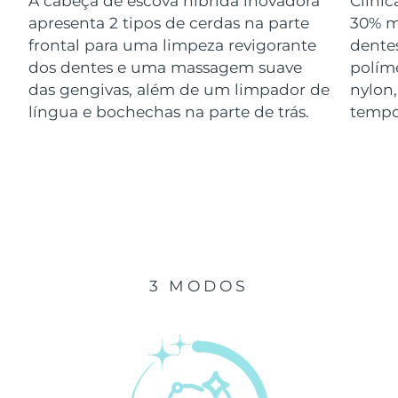
A cabeça de escova híbrida inovadora
Clini
Luxemburgo
Entrega prevista
8/11/26
apresenta 2 tipos de cerdas na parte
30% m
frontal para uma limpeza revigorante
dentes
Macau, RAE da
dos dentes e uma massagem suave
polím
Entrega prevista
8/13/26
China
das gengivas, além de um limpador de
nylon
língua e bochechas na parte de trás.
tempo
Malásia
Entrega prevista
8/14/26
Malta
Entrega prevista
8/11/26
México
Entrega prevista
8/15/26
Mônaco
Entrega prevista
8/12/26
3 MODOS
Países Baixos
Entrega prevista
8/11/26
Nova Zelândia
Entrega prevista
8/11/26
Noruega
Entrega prevista
8/11/26