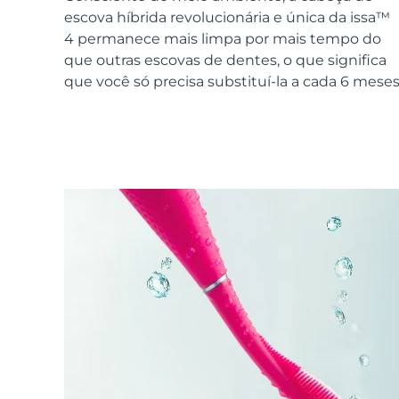
Dispositivos ESPADA™
Dispositivos de olhos
LUNA™ Dual-Peptide Scalp
escova híbrida revolucionária e única da issa™
Cuidados de pele KIWI™
All acne treatment devices
All revitalizing eye massagers
Serum
issa™ Teeth Whitening Gel
4 permanece mais limpa por mais tempo do
Advanced pore care essentials
For healthy hair
18% PAP
que outras escovas de dentes, o que significa
que você só precisa substituí-la a cada 6 meses
Cosméticos
Homens
Comprar todos
FOREO APP
SOBRE