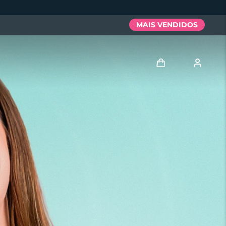
MAIS VENDIDOS
Entrar
Perfil de usuário
Meus aparelhos
Meus pedidos
Meus endereços
As minhas subscrições