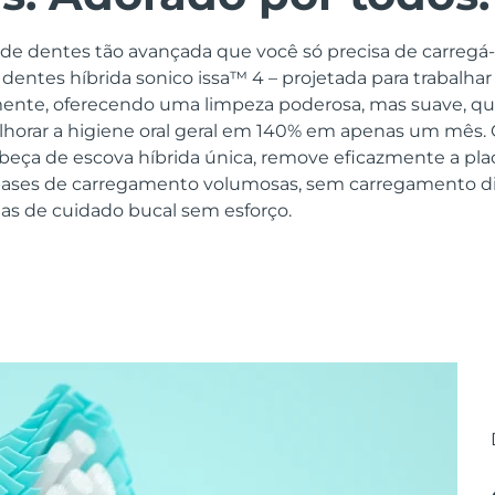
e dentes tão avançada que você só precisa de carregá-
dentes híbrida sonico issa™ 4 – projetada para trabalh
ente, oferecendo uma limpeza poderosa, mas suave, qu
horar a higiene oral geral em 140% em apenas um mês. 
beça de escova híbrida única, remove eficazmente a pl
bases de carregamento volumosas, sem carregamento di
ias de cuidado bucal sem esforço.