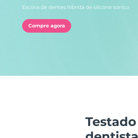
Escova de dentes híbrida de silicone sonico
issa™ Teeth Whitening Set
Compre agora
FAQ™ Dual LED Panel
POPULAR
Ofertas especiais
Bestsellers
Testado
dentista