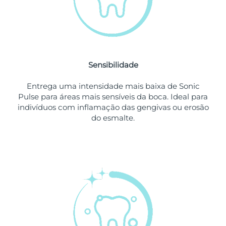
Singapura
Entrega prevista
8/10/26
Eslováquia
Entrega prevista
8/8/26
Sensibilidade
Eslovênia
Entrega prevista
8/8/26
Entrega uma intensidade mais baixa de Sonic
África do Sul
Entrega prevista
8/16/26
Pulse para áreas mais sensíveis da boca. Ideal para
indivíduos com inflamação das gengivas ou erosão
Coreia do Sul
Entrega prevista
8/10/26
do esmalte.
Espanha
Entrega prevista
8/8/26
Suécia
Entrega prevista
8/8/26
Suíça
Entrega prevista
8/8/26
Taiwan
Entrega prevista
8/13/26