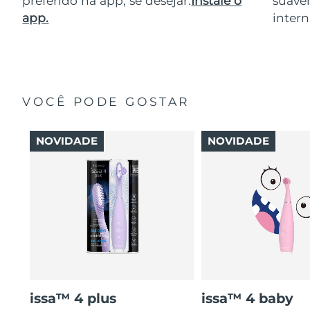
preferido na app, se desejar.
Instale o
suave
app.
intern
VOCÊ PODE GOSTAR
NOVIDADE
NOVIDADE
issa™ 4 plus
issa™ 4 baby