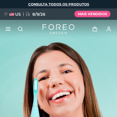
Pular
CONSULTA TODOS OS PRODUTOS
para
o
conteúdo
principal
US
8/9/26
MAIS VENDIDOS
NOVIDADE
Entrar
Idioma
BREAKING NEWS
Perfil de usuário
English
Deutsch
Español
Meus aparelhos
FAQ™ Pure Beauty-Tech Elixir
Français
Italiano
Português
Meus pedidos
Polski
Svenska
Русский
Türkçe
简体中文
繁體中文
Meus endereços
issa™ Teeth Whitening Set
As minhas subscrições