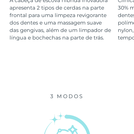
A cabeça de escova híbrida inovadora
Clini
Luxemburgo
Entrega prevista
8/8/26
apresenta 2 tipos de cerdas na parte
30% m
frontal para uma limpeza revigorante
dentes
Macau, RAE da
dos dentes e uma massagem suave
polím
Entrega prevista
8/10/26
China
das gengivas, além de um limpador de
nylon
língua e bochechas na parte de trás.
tempo
Malásia
Entrega prevista
8/11/26
Malta
Entrega prevista
8/8/26
México
Entrega prevista
8/12/26
Mônaco
Entrega prevista
8/9/26
3 MODOS
Países Baixos
Entrega prevista
8/8/26
Nova Zelândia
Entrega prevista
8/8/26
Noruega
Entrega prevista
8/8/26