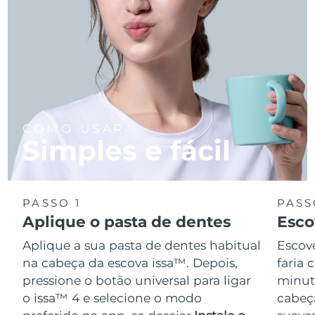
COMO USAR
Simples e fácil
PASSO 1
PASS
Aplique o pasta de dentes
Esco
Aplique a sua pasta de dentes habitual
Escov
na cabeça da escova issa™. Depois,
faria
pressione o botão universal para ligar
minuto
o issa™ 4 e selecione o modo
cabeça