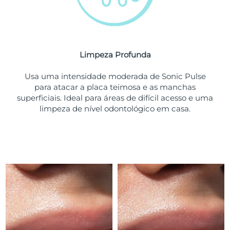
Tailândia
Entrega prevista
8/12/26
Turquia
Entrega prevista
8/9/26
Emirados Árabes
Limpeza Profunda
Entrega prevista
8/9/26
Unidos
Usa uma intensidade moderada de Sonic Pulse
para atacar a placa teimosa e as manchas
Reino Unido
Entrega prevista
8/8/26
superficiais. Ideal para áreas de difícil acesso e uma
limpeza de nível odontológico em casa.
Estados Unidos
Entrega prevista
8/9/26
Uzbequistão
Entrega prevista
8/13/26
Vietnã
Entrega prevista
8/14/26