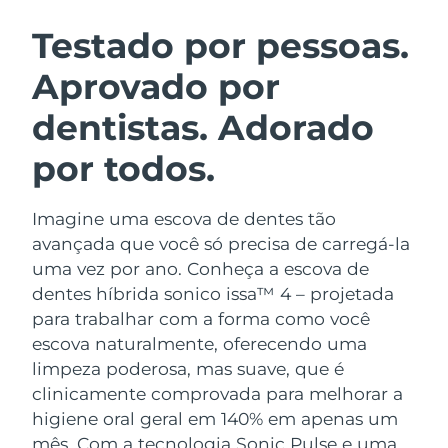
ROTINA DE BELEZA SUECA
Áustria
Entrega prevista
8/8/26
Testado por pessoas.
Aprovado por
Barein
Entrega prevista
8/9/26
dentistas. Adorado
Limpeza facial
Lifting facial
Bélgica
Entrega prevista
8/8/26
LUNA™ 4 kit
BEAR™ 2 kit
por todos.
Bermudas
Entrega prevista
8/14/26
Anti-aging massage
Microcurrent toning
Imagine uma escova de dentes tão
Bósnia e
Entrega prevista
8/11/26
Hidratação
Cuidado oral
Herzegovina
avançada que você só precisa de carregá-la
LUNA™ 4 Plus
BEAR™ 2 go
uma vez por ano. Conheça a escova de
UFO™ 3 kit
issa™ 4
Massage, LED heating
Microcurrent toning on-the-go
Brunei
Entrega prevista
8/13/26
dentes híbrida sonico issa™ 4 – projetada
TRATAMENTO ANTIENVELHECIMENTO
Deep facial hydration
Hybrid silicone sonic toothbrush
para trabalhar com a forma como você
FAQ™
Bulgária
Entrega prevista
8/8/26
escova naturalmente, oferecendo uma
LUNA™ 4 Men
BEAR™ 2 eyes & lips
UFO™ 3 LED
NEW
limpeza poderosa, mas suave, que é
issa™ 4 plus
Canadá
For men, anti-aging massage
Microcurrent line smoothing device
Entrega prevista
8/12/26
clinicamente comprovada para melhorar a
Near-infrared and red light therapy
Smart hybrid silicone sonic toothbrush
device
higiene oral geral em 140% em apenas um
Chile
Entrega prevista
8/12/26
Antienvelhecimento
Tratamentos LED
mês. Com a tecnologia Sonic Pulse e uma