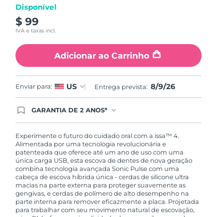
Disponível
$ 99
IVA e taxas incl.
Adicionar ao Carrinho
8/9/26
US
Enviar para:
Entrega prevista:
GARANTIA DE 2 ANOS*
Ao efetuar seu pedido hoje, você tem direito a
cobertura completa da Garantia FOREO. Isso
significa que se você tiver qualquer problema até
Experimente o futuro do cuidado oral com a issa™ 4.
2 anos após a compra, a FOREO substituirá seu
Alimentada por uma tecnologia revolucionária e
produto gratuitamente.*exceto pelo Luna FOFO
patenteada que oferece até um ano de uso com uma
e Luna Play plus cuja garantia é de 90 dias.
única carga USB, esta escova de dentes de nova geração
combina tecnologia avançada Sonic Pulse com uma
cabeça de escova híbrida única - cerdas de silicone ultra
macias na parte externa para proteger suavemente as
gengivas, e cerdas de polímero de alto desempenho na
parte interna para remover eficazmente a placa. Projetada
para trabalhar com seu movimento natural de escovação,