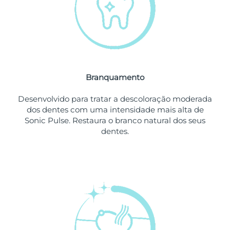
Omã
Entrega prevista
8/11/26
Filipinas
Entrega prevista
8/11/26
Polônia
Entrega prevista
8/9/26
Branquamento
Portugal
Entrega prevista
8/8/26
Desenvolvido para tratar a descoloração moderada
Porto Rico
Entrega prevista
8/10/26
dos dentes com uma intensidade mais alta de
Sonic Pulse. Restaura o branco natural dos seus
Catar
Entrega prevista
8/9/26
dentes.
Reunião
Entrega prevista
8/13/26
Romênia
Entrega prevista
8/8/26
Rússia
Entrega prevista
8/16/26
Arábia Saudita
Entrega prevista
8/9/26