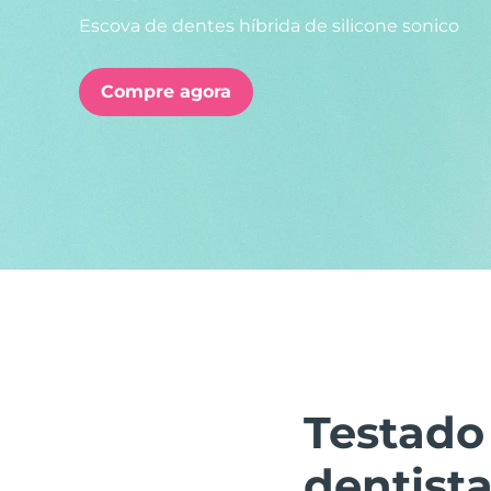
Escova de dentes híbrida de silicone sonico
issa™ Teeth Whitening Set
Compre agora
FAQ™ Dual LED Panel
POPULAR
Ofertas especiais
Bestsellers
Testado
dentista