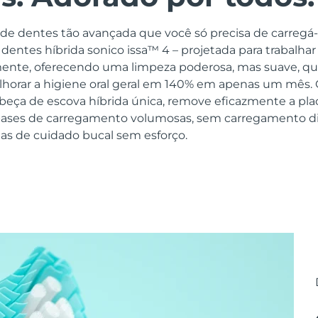
e dentes tão avançada que você só precisa de carregá-
dentes híbrida sonico issa™ 4 – projetada para trabalh
ente, oferecendo uma limpeza poderosa, mas suave, qu
horar a higiene oral geral em 140% em apenas um mês. 
beça de escova híbrida única, remove eficazmente a pl
bases de carregamento volumosas, sem carregamento di
ias de cuidado bucal sem esforço.