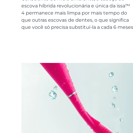
Dispositivos ESPADA™
Dispositivos de olhos
LUNA™ Dual-Peptide Scalp
escova híbrida revolucionária e única da issa™
Cuidados de pele KIWI™
All acne treatment devices
All revitalizing eye massagers
Serum
issa™ Teeth Whitening Gel
4 permanece mais limpa por mais tempo do
Advanced pore care essentials
For healthy hair
18% PAP
que outras escovas de dentes, o que significa
que você só precisa substituí-la a cada 6 meses
Cosméticos
Homens
Comprar todos
FOREO APP
SOBRE