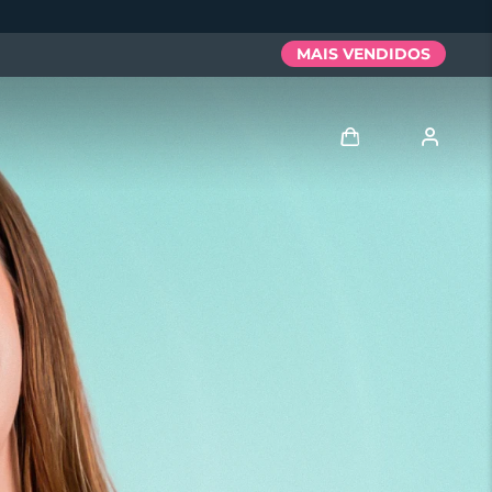
MAIS VENDIDOS
Entrar
Perfil de usuário
Meus aparelhos
Meus pedidos
Meus endereços
As minhas subscrições