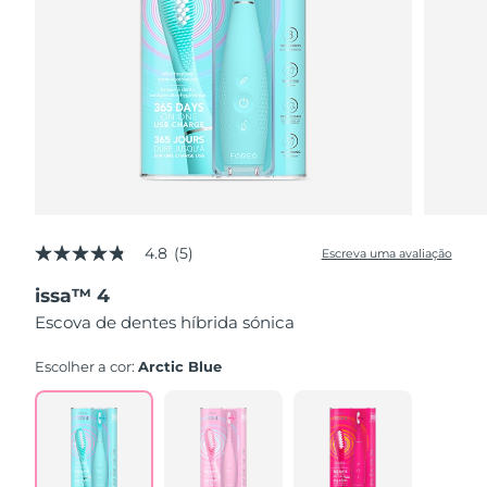
4.8
(5)
Escreva uma avaliação
4.8
de
issa™ 4
5
estrelas,
Escova de dentes híbrida sónica
valor
médio
de
Escolher a cor:
Arctic Blue
avaliação.
Read
5
Reviews.
Link
abre
na