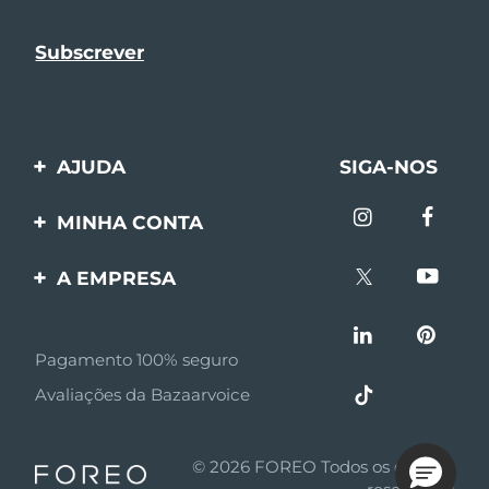
AJUDA
SIGA-NOS
Entre em contato
MINHA CONTA
Encomendas & Envios
Registro de produto
A EMPRESA
Garantia & Devolução
Suporte
Sobre FOREO
Perguntas frequentes
Pagamento 100% seguro
Afiliados
Informações da bateria
Avaliações da Bazaarvoice
Notícias de afiliados
MYSA
© 2026 FOREO Todos os direitos