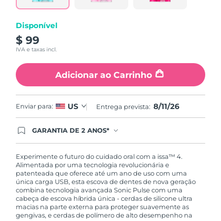
mesma
página.
Disponível
$ 99
IVA e taxas incl.
Adicionar ao Carrinho
8/11/26
US
Enviar para:
Entrega prevista:
GARANTIA DE 2 ANOS*
Ao efetuar seu pedido hoje, você tem direito a
cobertura completa da Garantia FOREO. Isso
significa que se você tiver qualquer problema até
Experimente o futuro do cuidado oral com a issa™ 4.
2 anos após a compra, a FOREO substituirá seu
Alimentada por uma tecnologia revolucionária e
produto gratuitamente.*exceto pelo Luna FOFO
patenteada que oferece até um ano de uso com uma
e Luna Play plus cuja garantia é de 90 dias.
única carga USB, esta escova de dentes de nova geração
combina tecnologia avançada Sonic Pulse com uma
cabeça de escova híbrida única - cerdas de silicone ultra
macias na parte externa para proteger suavemente as
gengivas, e cerdas de polímero de alto desempenho na