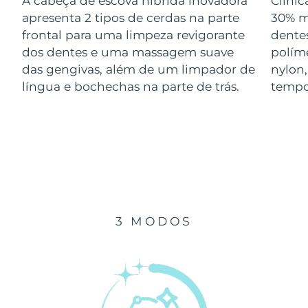
A cabeça de escova híbrida inovadora
Clini
Luxemburgo
Entrega prevista
8/10/26
apresenta 2 tipos de cerdas na parte
30% m
frontal para uma limpeza revigorante
dentes
Macau, RAE da
dos dentes e uma massagem suave
polím
Entrega prevista
8/12/26
China
das gengivas, além de um limpador de
nylon
língua e bochechas na parte de trás.
tempo
Malásia
Entrega prevista
8/13/26
Malta
Entrega prevista
8/10/26
México
Entrega prevista
8/14/26
Mônaco
Entrega prevista
8/11/26
3 MODOS
Países Baixos
Entrega prevista
8/10/26
Nova Zelândia
Entrega prevista
8/10/26
Noruega
Entrega prevista
8/10/26