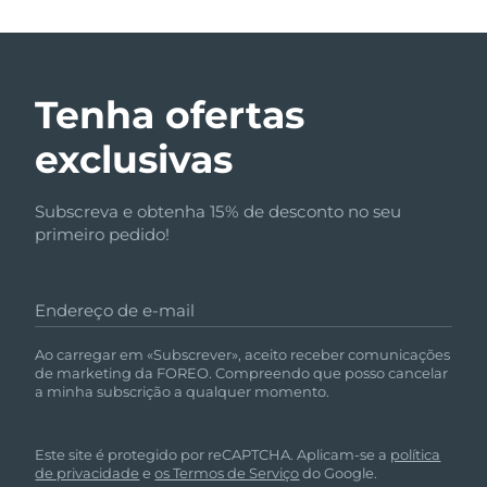
Tenha ofertas
exclusivas
Subscreva e obtenha 15% de desconto no seu
primeiro pedido!
Endereço de e-mail
Ao carregar em «Subscrever», aceito receber comunicações
de marketing da FOREO. Compreendo que posso cancelar
a minha subscrição a qualquer momento.
Este site é protegido por reCAPTCHA. Aplicam-se a
política
de privacidade
e
os Termos de Serviço
do Google.