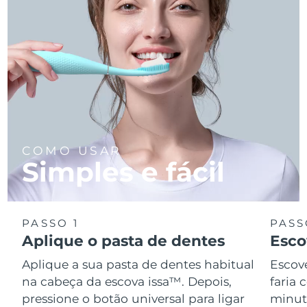
COMO USAR
Simples e fácil
PASSO 1
PASS
Aplique o pasta de dentes
Esco
Aplique a sua pasta de dentes habitual
Escov
na cabeça da escova issa™. Depois,
faria
pressione o botão universal para ligar
minuto