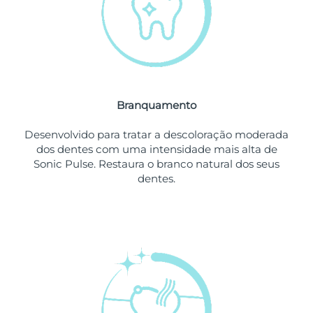
Omã
Entrega prevista
8/13/26
Filipinas
Entrega prevista
8/13/26
Polônia
Entrega prevista
8/11/26
Branquamento
Portugal
Entrega prevista
8/10/26
Desenvolvido para tratar a descoloração moderada
Porto Rico
Entrega prevista
8/12/26
dos dentes com uma intensidade mais alta de
Sonic Pulse. Restaura o branco natural dos seus
Catar
Entrega prevista
8/11/26
dentes.
Reunião
Entrega prevista
8/15/26
Romênia
Entrega prevista
8/10/26
Rússia
Entrega prevista
8/18/26
Arábia Saudita
Entrega prevista
8/11/26