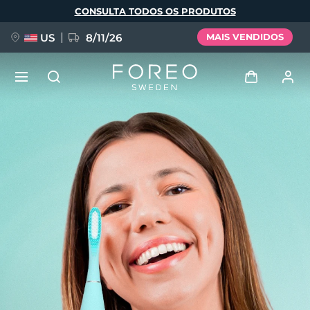
Pular
CONSULTA TODOS OS PRODUTOS
para
o
conteúdo
principal
US
8/11/26
MAIS VENDIDOS
NOVIDADE
Entrar
Idioma
BREAKING NEWS
Perfil de usuário
English
Deutsch
Español
Meus aparelhos
FAQ™ Pure Beauty-Tech Elixir
Français
Italiano
Português
Meus pedidos
Polski
Svenska
Русский
Türkçe
简体中文
繁體中文
Meus endereços
issa™ Teeth Whitening Set
As minhas subscrições