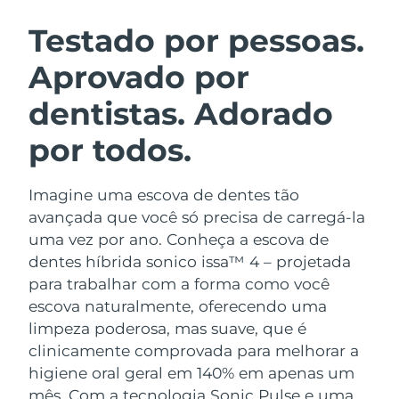
ROTINA DE BELEZA SUECA
Áustria
Entrega prevista
8/10/26
Testado por pessoas.
Aprovado por
Barein
Entrega prevista
8/11/26
dentistas. Adorado
Limpeza facial
Lifting facial
Bélgica
Entrega prevista
8/10/26
LUNA™ 4 kit
BEAR™ 2 kit
por todos.
Bermudas
Entrega prevista
8/16/26
Anti-aging massage
Microcurrent toning
Imagine uma escova de dentes tão
Bósnia e
Entrega prevista
8/13/26
Hidratação
Cuidado oral
Herzegovina
avançada que você só precisa de carregá-la
LUNA™ 4 Plus
BEAR™ 2 go
uma vez por ano. Conheça a escova de
UFO™ 3 kit
issa™ 4
Massage, LED heating
Microcurrent toning on-the-go
Brunei
Entrega prevista
8/15/26
dentes híbrida sonico issa™ 4 – projetada
TRATAMENTO ANTIENVELHECIMENTO
Deep facial hydration
Hybrid silicone sonic toothbrush
para trabalhar com a forma como você
FAQ™
Bulgária
Entrega prevista
8/10/26
escova naturalmente, oferecendo uma
LUNA™ 4 Men
BEAR™ 2 eyes & lips
UFO™ 3 LED
NEW
limpeza poderosa, mas suave, que é
issa™ 4 plus
Canadá
For men, anti-aging massage
Microcurrent line smoothing device
Entrega prevista
8/14/26
clinicamente comprovada para melhorar a
Near-infrared and red light therapy
Smart hybrid silicone sonic toothbrush
device
higiene oral geral em 140% em apenas um
Chile
Entrega prevista
8/14/26
Antienvelhecimento
Tratamentos LED
mês. Com a tecnologia Sonic Pulse e uma