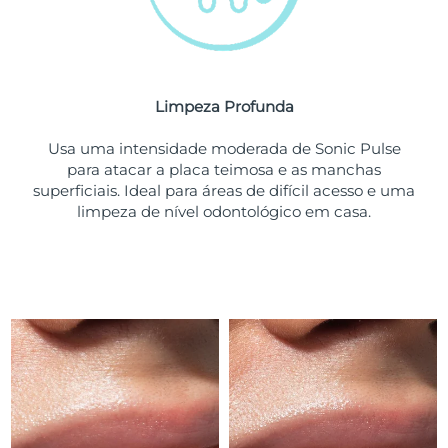
Tailândia
Entrega prevista
8/14/26
Turquia
Entrega prevista
8/11/26
Emirados Árabes
Limpeza Profunda
Entrega prevista
8/11/26
Unidos
Usa uma intensidade moderada de Sonic Pulse
para atacar a placa teimosa e as manchas
Reino Unido
Entrega prevista
8/10/26
superficiais. Ideal para áreas de difícil acesso e uma
limpeza de nível odontológico em casa.
Estados Unidos
Entrega prevista
8/11/26
Uzbequistão
Entrega prevista
8/15/26
Vietnã
Entrega prevista
8/16/26