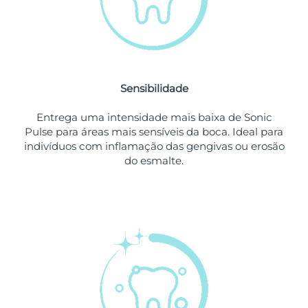
Singapura
Entrega prevista
8/12/26
Eslováquia
Entrega prevista
8/10/26
Sensibilidade
Eslovênia
Entrega prevista
8/10/26
Entrega uma intensidade mais baixa de Sonic
África do Sul
Entrega prevista
8/18/26
Pulse para áreas mais sensíveis da boca. Ideal para
indivíduos com inflamação das gengivas ou erosão
Coreia do Sul
Entrega prevista
8/12/26
do esmalte.
Espanha
Entrega prevista
8/10/26
Suécia
Entrega prevista
8/10/26
Suíça
Entrega prevista
8/10/26
Taiwan
Entrega prevista
8/15/26