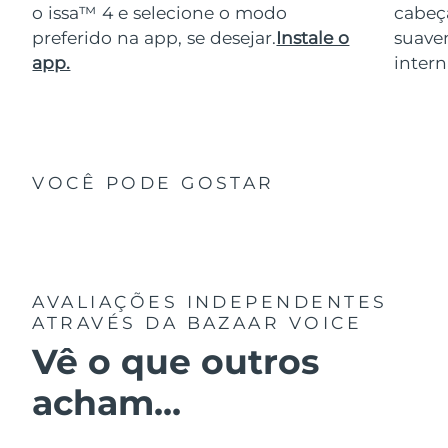
o issa™ 4 e selecione o modo
cabeça
preferido na app, se desejar.
Instale o
suave
app.
intern
VOCÊ PODE GOSTAR
AVALIAÇÕES INDEPENDENTES
ATRAVÉS DA BAZAAR VOICE
Vê o que outros
acham...