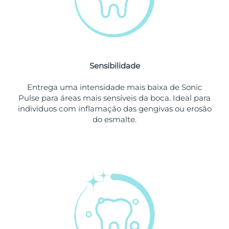
Singapura
Entrega prevista
11/08/2026
Eslováquia
Entrega prevista
09/08/2026
Sensibilidade
Eslovênia
Entrega prevista
09/08/2026
Entrega uma intensidade mais baixa de Sonic
África do Sul
Entrega prevista
17/08/2026
Pulse para áreas mais sensíveis da boca. Ideal para
indivíduos com inflamação das gengivas ou erosão
Coreia do Sul
Entrega prevista
11/08/2026
do esmalte.
Espanha
Entrega prevista
09/08/2026
Suécia
Entrega prevista
09/08/2026
Suíça
Entrega prevista
09/08/2026
Taiwan
Entrega prevista
14/08/2026