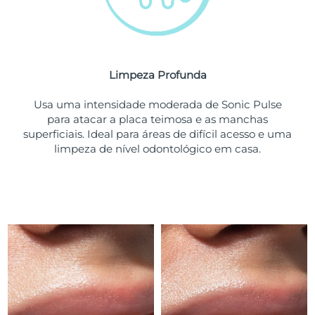
Tailândia
Entrega prevista
13/08/2026
Turquia
Entrega prevista
10/08/2026
Emirados Árabes
Limpeza Profunda
Entrega prevista
10/08/2026
Unidos
Usa uma intensidade moderada de Sonic Pulse
para atacar a placa teimosa e as manchas
Reino Unido
Entrega prevista
09/08/2026
superficiais. Ideal para áreas de difícil acesso e uma
limpeza de nível odontológico em casa.
Estados Unidos
Entrega prevista
10/08/2026
Uzbequistão
Entrega prevista
14/08/2026
Vietnã
Entrega prevista
15/08/2026