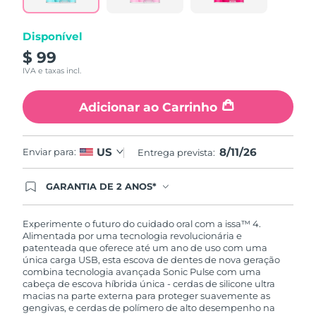
Disponível
$ 99
IVA e taxas incl.
Adicionar ao Carrinho
8/11/26
US
Enviar para:
Entrega prevista:
GARANTIA DE 2 ANOS*
Ao efetuar seu pedido hoje, você tem direito a
cobertura completa da Garantia FOREO. Isso
significa que se você tiver qualquer problema até
Experimente o futuro do cuidado oral com a issa™ 4.
2 anos após a compra, a FOREO substituirá seu
Alimentada por uma tecnologia revolucionária e
produto gratuitamente.*exceto pelo Luna FOFO
patenteada que oferece até um ano de uso com uma
e Luna Play plus cuja garantia é de 90 dias.
única carga USB, esta escova de dentes de nova geração
combina tecnologia avançada Sonic Pulse com uma
cabeça de escova híbrida única - cerdas de silicone ultra
macias na parte externa para proteger suavemente as
gengivas, e cerdas de polímero de alto desempenho na