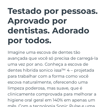
ROTINA DE BELEZA SUECA
Áustria
Entrega prevista
09/08/2026
Testado por pessoas.
Aprovado por
Barein
Entrega prevista
10/08/2026
dentistas. Adorado
Limpeza facial
Lifting facial
Bélgica
Entrega prevista
09/08/2026
LUNA™ 4 kit
BEAR™ 2 kit
por todos.
Bermudas
Entrega prevista
15/08/2026
Anti-aging massage
Microcurrent toning
Imagine uma escova de dentes tão
Bósnia e
Entrega prevista
12/08/2026
Hidratação
Cuidado oral
Herzegovina
avançada que você só precisa de carregá-la
LUNA™ 4 Plus
BEAR™ 2 go
uma vez por ano. Conheça a escova de
UFO™ 3 kit
issa™ 4
Massage, LED heating
Microcurrent toning on-the-go
Brunei
Entrega prevista
14/08/2026
dentes híbrida sonico issa™ 4 – projetada
TRATAMENTO ANTIENVELHECIMENTO
Deep facial hydration
Hybrid silicone sonic toothbrush
para trabalhar com a forma como você
FAQ™
Bulgária
Entrega prevista
09/08/2026
escova naturalmente, oferecendo uma
LUNA™ 4 Men
BEAR™ 2 eyes & lips
UFO™ 3 LED
NEW
limpeza poderosa, mas suave, que é
issa™ 4 plus
Canadá
For men, anti-aging massage
Microcurrent line smoothing device
Entrega prevista
13/08/2026
clinicamente comprovada para melhorar a
Near-infrared and red light therapy
Smart hybrid silicone sonic toothbrush
device
higiene oral geral em 140% em apenas um
Chile
Entrega prevista
13/08/2026
Antienvelhecimento
Tratamentos LED
mês. Com a tecnologia Sonic Pulse e uma