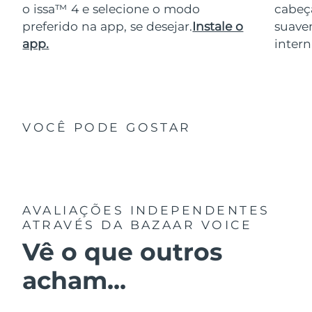
o issa™ 4 e selecione o modo
cabeça
preferido na app, se desejar.
Instale o
suave
app.
intern
VOCÊ PODE GOSTAR
AVALIAÇÕES INDEPENDENTES
ATRAVÉS DA BAZAAR VOICE
Vê o que outros
acham...