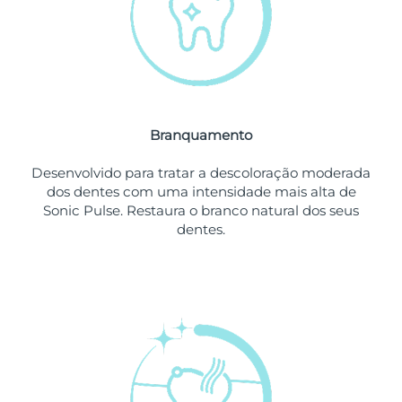
Omã
Entrega prevista
12/08/2026
Filipinas
Entrega prevista
12/08/2026
Polônia
Entrega prevista
10/08/2026
Branquamento
Portugal
Entrega prevista
09/08/2026
Desenvolvido para tratar a descoloração moderada
Porto Rico
Entrega prevista
11/08/2026
dos dentes com uma intensidade mais alta de
Sonic Pulse. Restaura o branco natural dos seus
Catar
Entrega prevista
10/08/2026
dentes.
Reunião
Entrega prevista
14/08/2026
Romênia
Entrega prevista
09/08/2026
Rússia
Entrega prevista
17/08/2026
Arábia Saudita
Entrega prevista
10/08/2026