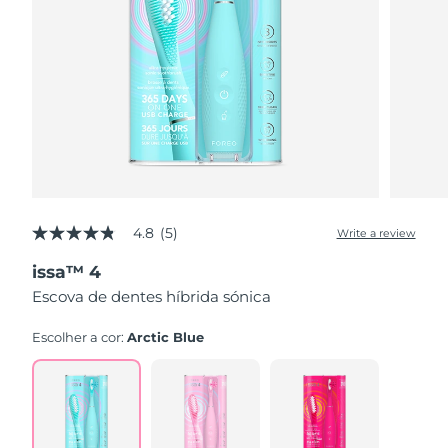
4.8
(5)
Write a review
4.8
out
issa™ 4
of
5
Escova de dentes híbrida sónica
stars,
average
rating
Escolher a cor:
Arctic Blue
value.
Read
5
Reviews.
Same
page
link.