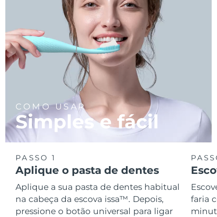
COMO USAR
Simples e fácil
PASSO 1
PASS
Aplique o pasta de dentes
Esco
Aplique a sua pasta de dentes habitual
Escov
na cabeça da escova issa™. Depois,
faria
pressione o botão universal para ligar
minuto