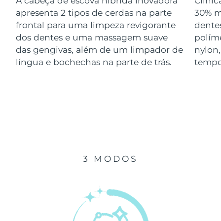
A cabeça de escova híbrida inovadora
Clini
Luxemburgo
Entrega prevista
09/08/2026
apresenta 2 tipos de cerdas na parte
30% m
frontal para uma limpeza revigorante
dentes
Macau, RAE da
dos dentes e uma massagem suave
polím
Entrega prevista
11/08/2026
China
das gengivas, além de um limpador de
nylon
língua e bochechas na parte de trás.
tempo
Malásia
Entrega prevista
12/08/2026
Malta
Entrega prevista
09/08/2026
México
Entrega prevista
13/08/2026
Mônaco
Entrega prevista
10/08/2026
3 MODOS
Países Baixos
Entrega prevista
09/08/2026
Nova Zelândia
Entrega prevista
09/08/2026
Noruega
Entrega prevista
09/08/2026