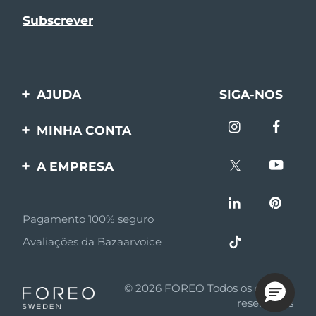
AJUDA
SIGA-NOS
Entre em contato
MINHA CONTA
Encomendas & Envios
Registro de produto
A EMPRESA
Garantia & Devolução
Suporte
Sobre FOREO
Perguntas frequentes
Pagamento 100% seguro
Afiliados
Informações da bateria
Avaliações da Bazaarvoice
Notícias de afiliados
MYSA
© 2026 FOREO Todos os direitos
Parceiro minoritário
reservados