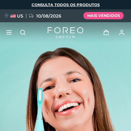
Pular
CONSULTA TODOS OS PRODUTOS
para
o
conteúdo
principal
US
10/08/2026
MAIS VENDIDOS
NOVIDADE
Entrar
Idioma
BREAKING NEWS
Perfil de usuário
English
Deutsch
Español
Meus aparelhos
FAQ™ Pure Beauty-Tech Elixir
Français
Italiano
Português
Meus pedidos
Polski
Svenska
Русский
Türkçe
简体中文
繁體中文
Meus endereços
issa™ Teeth Whitening Set
As minhas subscrições