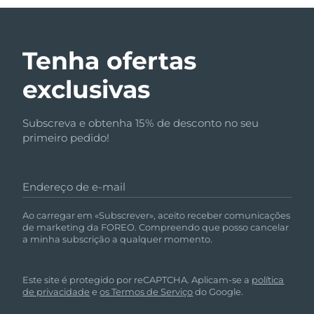
Tenha ofertas
exclusivas
Subscreva e obtenha 15% de desconto no seu
primeiro pedido!
Endereço de e-mail
Ao carregar em «Subscrever», aceito receber comunicações
de marketing da FOREO. Compreendo que posso cancelar
a minha subscrição a qualquer momento.
Este site é protegido por reCAPTCHA. Aplicam-se a
política
de privacidade
e
os Termos de Serviço
do Google.