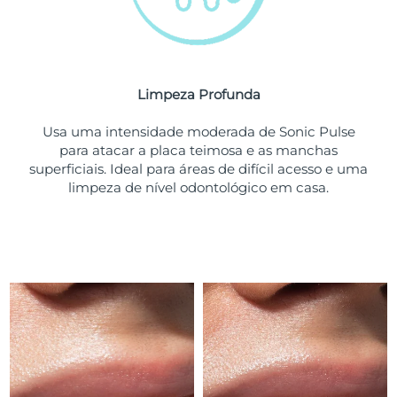
Tailândia
Entrega prevista
8/15/26
Turquia
Entrega prevista
8/12/26
Emirados Árabes
Limpeza Profunda
Entrega prevista
8/12/26
Unidos
Usa uma intensidade moderada de Sonic Pulse
para atacar a placa teimosa e as manchas
Reino Unido
Entrega prevista
8/11/26
superficiais. Ideal para áreas de difícil acesso e uma
limpeza de nível odontológico em casa.
Estados Unidos
Entrega prevista
8/12/26
Uzbequistão
Entrega prevista
8/16/26
Vietnã
Entrega prevista
8/17/26