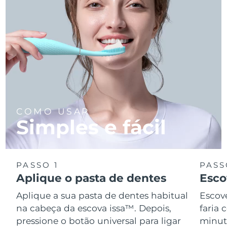
COMO USAR
Simples e fácil
PASSO 1
PASS
Aplique o pasta de dentes
Esco
Aplique a sua pasta de dentes habitual
Escov
na cabeça da escova issa™. Depois,
faria
pressione o botão universal para ligar
minuto