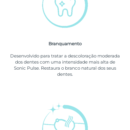
Omã
Entrega prevista
8/14/26
Filipinas
Entrega prevista
8/14/26
Polônia
Entrega prevista
8/12/26
Branquamento
Portugal
Entrega prevista
8/11/26
Desenvolvido para tratar a descoloração moderada
Porto Rico
Entrega prevista
8/13/26
dos dentes com uma intensidade mais alta de
Sonic Pulse. Restaura o branco natural dos seus
Catar
Entrega prevista
8/12/26
dentes.
Reunião
Entrega prevista
8/16/26
Romênia
Entrega prevista
8/11/26
Rússia
Entrega prevista
8/19/26
Arábia Saudita
Entrega prevista
8/12/26