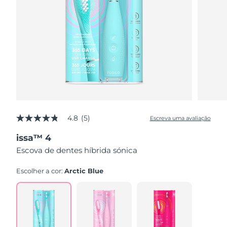
4.8
(5)
Escreva uma avaliação
4.8
de
issa™ 4
5
estrelas,
Escova de dentes híbrida sónica
valor
médio
de
Escolher a cor:
Arctic Blue
avaliação.
Read
5
Reviews.
Link
abre
na