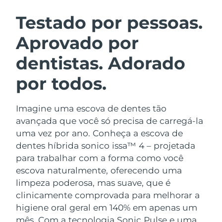
ROTINA DE BELEZA SUECA
Áustria
Entrega prevista
8/11/26
Testado por pessoas.
Aprovado por
Barein
Entrega prevista
8/12/26
dentistas. Adorado
Limpeza facial
Lifting facial
Bélgica
Entrega prevista
8/11/26
LUNA™ 4 kit
BEAR™ 2 kit
por todos.
Bermudas
Entrega prevista
8/17/26
Anti-aging massage
Microcurrent toning
Imagine uma escova de dentes tão
Bósnia e
Entrega prevista
8/14/26
Hidratação
Cuidado oral
Herzegovina
avançada que você só precisa de carregá-la
LUNA™ 4 Plus
BEAR™ 2 go
uma vez por ano. Conheça a escova de
UFO™ 3 kit
issa™ 4
Massage, LED heating
Microcurrent toning on-the-go
Brunei
Entrega prevista
8/16/26
dentes híbrida sonico issa™ 4 – projetada
TRATAMENTO ANTIENVELHECIMENTO
Deep facial hydration
Hybrid silicone sonic toothbrush
para trabalhar com a forma como você
FAQ™
Bulgária
Entrega prevista
8/11/26
escova naturalmente, oferecendo uma
LUNA™ 4 Men
BEAR™ 2 eyes & lips
UFO™ 3 LED
NEW
limpeza poderosa, mas suave, que é
issa™ 4 plus
Canadá
For men, anti-aging massage
Microcurrent line smoothing device
Entrega prevista
8/15/26
clinicamente comprovada para melhorar a
Near-infrared and red light therapy
Smart hybrid silicone sonic toothbrush
device
higiene oral geral em 140% em apenas um
Chile
Entrega prevista
8/15/26
Antienvelhecimento
Tratamentos LED
mês. Com a tecnologia Sonic Pulse e uma