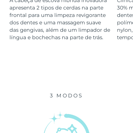
A cabeça de escova híbrida inovadora
Clini
Luxemburgo
Entrega prevista
8/11/26
apresenta 2 tipos de cerdas na parte
30% m
frontal para uma limpeza revigorante
dentes
Macau, RAE da
dos dentes e uma massagem suave
polím
Entrega prevista
8/13/26
China
das gengivas, além de um limpador de
nylon
língua e bochechas na parte de trás.
tempo
Malásia
Entrega prevista
8/14/26
Malta
Entrega prevista
8/11/26
México
Entrega prevista
8/15/26
Mônaco
Entrega prevista
8/12/26
3 MODOS
Países Baixos
Entrega prevista
8/11/26
Nova Zelândia
Entrega prevista
8/11/26
Noruega
Entrega prevista
8/11/26