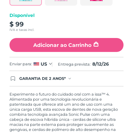
mesma
página.
Disponível
$ 99
IVA e taxas incl.
Adicionar ao Carrinho
8/12/26
US
Enviar para:
Entrega prevista:
GARANTIA DE 2 ANOS*
Ao efetuar seu pedido hoje, você tem direito a
cobertura completa da Garantia FOREO. Isso
significa que se você tiver qualquer problema até
Experimente o futuro do cuidado oral com a issa™ 4.
2 anos após a compra, a FOREO substituirá seu
Alimentada por uma tecnologia revolucionária e
produto gratuitamente.*exceto pelo Luna FOFO
patenteada que oferece até um ano de uso com uma
e Luna Play plus cuja garantia é de 90 dias.
única carga USB, esta escova de dentes de nova geração
combina tecnologia avançada Sonic Pulse com uma
cabeça de escova híbrida única - cerdas de silicone ultra
macias na parte externa para proteger suavemente as
gengivas, e cerdas de polímero de alto desempenho na