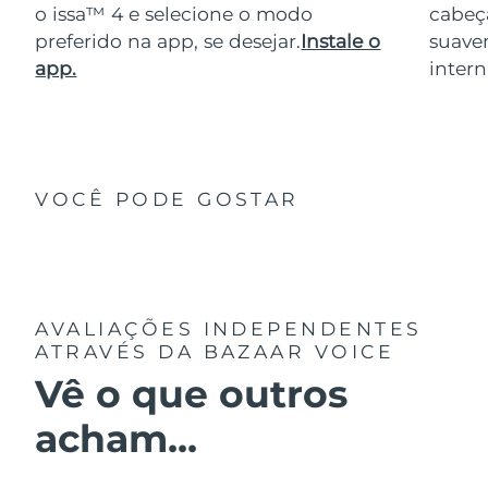
o issa™ 4 e selecione o modo
cabeça
preferido na app, se desejar.
Instale o
suave
app.
intern
VOCÊ PODE GOSTAR
AVALIAÇÕES INDEPENDENTES
ATRAVÉS DA BAZAAR VOICE
Vê o que outros
acham...