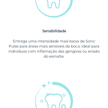
Singapura
Entrega prevista
8/13/26
Eslováquia
Entrega prevista
8/11/26
Sensibilidade
Eslovênia
Entrega prevista
8/11/26
Entrega uma intensidade mais baixa de Sonic
África do Sul
Entrega prevista
8/19/26
Pulse para áreas mais sensíveis da boca. Ideal para
indivíduos com inflamação das gengivas ou erosão
Coreia do Sul
Entrega prevista
8/13/26
do esmalte.
Espanha
Entrega prevista
8/11/26
Suécia
Entrega prevista
8/11/26
Suíça
Entrega prevista
8/11/26
Taiwan
Entrega prevista
8/16/26