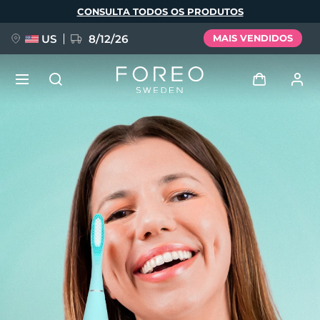
Pular
CONSULTA TODOS OS PRODUTOS
para
o
conteúdo
principal
US
8/12/26
MAIS VENDIDOS
NOVIDADE
Entrar
Idioma
BREAKING NEWS
Perfil de usuário
English
Deutsch
Español
Meus aparelhos
FAQ™ Pure Beauty-Tech Elixir
Français
Italiano
Português
Meus pedidos
Polski
Svenska
Русский
Türkçe
简体中文
繁體中文
Meus endereços
issa™ Teeth Whitening Set
As minhas subscrições