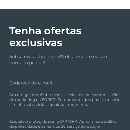
Tenha ofertas
exclusivas
Subscreva e obtenha 15% de desconto no seu
primeiro pedido!
Endereço de e-mail
Ao carregar em «Subscrever», aceito receber comunicações
de marketing da FOREO. Compreendo que posso cancelar
a minha subscrição a qualquer momento.
Este site é protegido por reCAPTCHA. Aplicam-se a
política
de privacidade
e
os Termos de Serviço
do Google.