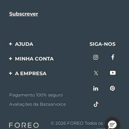
AJUDA
SIGA-NOS
Entre em contato
MINHA CONTA
Encomendas & Envios
Registro de produto
A EMPRESA
Garantia & Devolução
Suporte
Sobre FOREO
Perguntas frequentes
Pagamento 100% seguro
Afiliados
Informações da bateria
Avaliações da Bazaarvoice
Notícias de afiliados
MYSA
© 2026 FOREO Todos os direitos