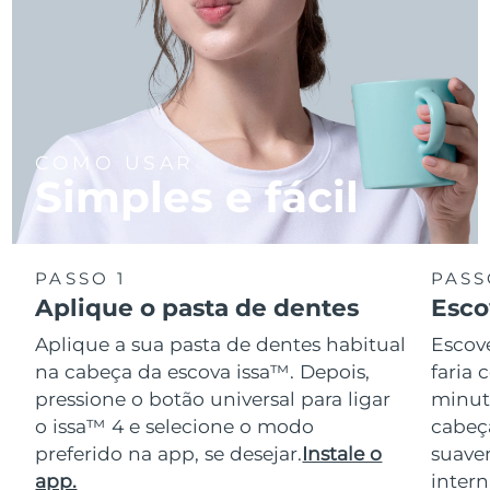
COMO USAR
Simples e fácil
PASSO 1
PASS
Aplique o pasta de dentes
Esco
Aplique a sua pasta de dentes habitual
Escov
na cabeça da escova issa™. Depois,
faria
pressione o botão universal para ligar
minuto
o issa™ 4 e selecione o modo
cabeça
preferido na app, se desejar.
Instale o
suave
app.
intern