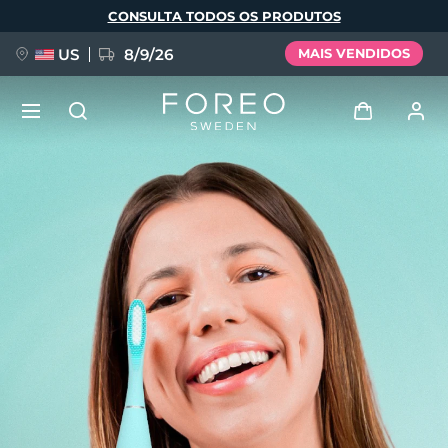
Pular
CONSULTA TODOS OS PRODUTOS
para
o
conteúdo
principal
US
8/9/26
MAIS VENDIDOS
NOVIDADE
Entrar
Idioma
BREAKING NEWS
Perfil de usuário
English
Deutsch
Español
Meus aparelhos
FAQ™ Pure Beauty-Tech Elixir
Français
Italiano
Português
Meus pedidos
Polski
Svenska
Русский
Türkçe
简体中文
繁體中文
Meus endereços
issa™ Teeth Whitening Set
As minhas subscrições