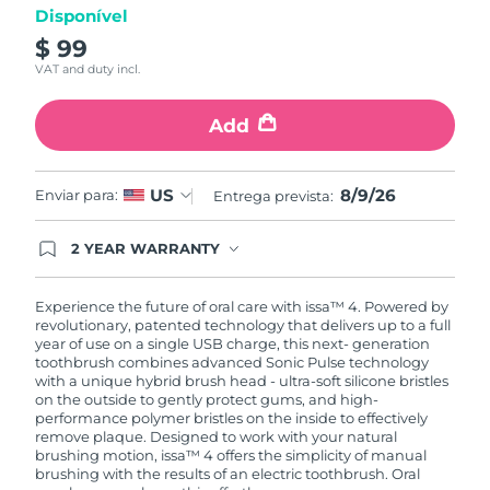
Disponível
$ 99
VAT and duty incl.
Add
8/9/26
US
Enviar para:
Entrega prevista:
2 YEAR WARRANTY
Ordering today registers you for full FOREO
warranty coverage. This means if you experience
issues within 2-year of purchase, FOREO will
Experience the future of oral care with issa™ 4. Powered by
replace your product free of charge.
revolutionary, patented technology that delivers up to a full
year of use on a single USB charge, this next- generation
toothbrush combines advanced Sonic Pulse technology
with a unique hybrid brush head - ultra-soft silicone bristles
on the outside to gently protect gums, and high-
performance polymer bristles on the inside to effectively
remove plaque. Designed to work with your natural
brushing motion, issa™ 4 offers the simplicity of manual
brushing with the results of an electric toothbrush. Oral