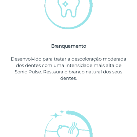
Omã
Entrega prevista
8/11/26
Filipinas
Entrega prevista
8/11/26
Polônia
Entrega prevista
8/9/26
Branquamento
Portugal
Entrega prevista
8/8/26
Desenvolvido para tratar a descoloração moderada
Porto Rico
Entrega prevista
8/10/26
dos dentes com uma intensidade mais alta de
Sonic Pulse. Restaura o branco natural dos seus
Catar
Entrega prevista
8/9/26
dentes.
Reunião
Entrega prevista
8/13/26
Romênia
Entrega prevista
8/8/26
Rússia
Entrega prevista
8/16/26
Arábia Saudita
Entrega prevista
8/9/26