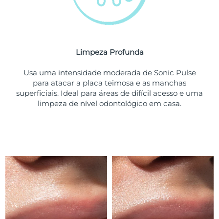
Tailândia
Entrega prevista
8/12/26
Turquia
Entrega prevista
8/9/26
Emirados Árabes
Limpeza Profunda
Entrega prevista
8/9/26
Unidos
Usa uma intensidade moderada de Sonic Pulse
para atacar a placa teimosa e as manchas
Reino Unido
Entrega prevista
8/8/26
superficiais. Ideal para áreas de difícil acesso e uma
limpeza de nível odontológico em casa.
Estados Unidos
Entrega prevista
8/9/26
Uzbequistão
Entrega prevista
8/13/26
Vietnã
Entrega prevista
8/14/26