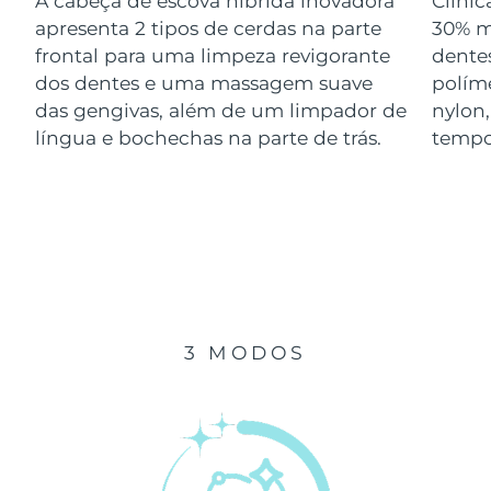
A cabeça de escova híbrida inovadora
Clini
Luxemburgo
Entrega prevista
8/8/26
apresenta 2 tipos de cerdas na parte
30% m
frontal para uma limpeza revigorante
dentes
Macau, RAE da
dos dentes e uma massagem suave
polím
Entrega prevista
8/10/26
China
das gengivas, além de um limpador de
nylon
língua e bochechas na parte de trás.
tempo
Malásia
Entrega prevista
8/11/26
Malta
Entrega prevista
8/8/26
México
Entrega prevista
8/12/26
Mônaco
Entrega prevista
8/9/26
3 MODOS
Países Baixos
Entrega prevista
8/8/26
Nova Zelândia
Entrega prevista
8/8/26
Noruega
Entrega prevista
8/8/26