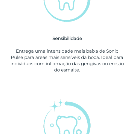
Singapura
Entrega prevista
8/10/26
Eslováquia
Entrega prevista
8/8/26
Sensibilidade
Eslovênia
Entrega prevista
8/8/26
Entrega uma intensidade mais baixa de Sonic
África do Sul
Entrega prevista
8/16/26
Pulse para áreas mais sensíveis da boca. Ideal para
indivíduos com inflamação das gengivas ou erosão
Coreia do Sul
Entrega prevista
8/10/26
do esmalte.
Espanha
Entrega prevista
8/8/26
Suécia
Entrega prevista
8/8/26
Suíça
Entrega prevista
8/8/26
Taiwan
Entrega prevista
8/13/26