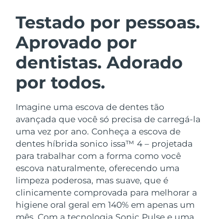
ROTINA DE BELEZA SUECA
Áustria
Entrega prevista
8/8/26
Testado por pessoas.
Aprovado por
Barein
Entrega prevista
8/9/26
dentistas. Adorado
Limpeza facial
Lifting facial
Bélgica
Entrega prevista
8/8/26
LUNA™ 4 kit
BEAR™ 2 kit
por todos.
Bermudas
Entrega prevista
8/14/26
Anti-aging massage
Microcurrent toning
Imagine uma escova de dentes tão
Bósnia e
Entrega prevista
8/11/26
Hidratação
Cuidado oral
Herzegovina
avançada que você só precisa de carregá-la
LUNA™ 4 Plus
BEAR™ 2 go
uma vez por ano. Conheça a escova de
UFO™ 3 kit
issa™ 4
Massage, LED heating
Microcurrent toning on-the-go
Brunei
Entrega prevista
8/13/26
dentes híbrida sonico issa™ 4 – projetada
TRATAMENTO ANTIENVELHECIMENTO
Deep facial hydration
Hybrid silicone sonic toothbrush
para trabalhar com a forma como você
FAQ™
Bulgária
Entrega prevista
8/8/26
escova naturalmente, oferecendo uma
LUNA™ 4 Men
BEAR™ 2 eyes & lips
UFO™ 3 LED
NEW
limpeza poderosa, mas suave, que é
issa™ 4 plus
Canadá
For men, anti-aging massage
Microcurrent line smoothing device
Entrega prevista
8/12/26
clinicamente comprovada para melhorar a
Near-infrared and red light therapy
Smart hybrid silicone sonic toothbrush
device
higiene oral geral em 140% em apenas um
Chile
Entrega prevista
8/12/26
Antienvelhecimento
Tratamentos LED
mês. Com a tecnologia Sonic Pulse e uma