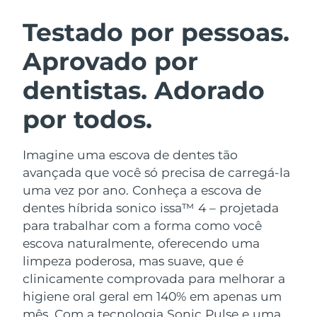
ROTINA DE BELEZA SUECA
Áustria
Entrega prevista
08/08/2026
Testado por pessoas.
Aprovado por
Barein
Entrega prevista
09/08/2026
dentistas. Adorado
Limpeza facial
Lifting facial
Bélgica
Entrega prevista
08/08/2026
LUNA™ 4 kit
BEAR™ 2 kit
por todos.
Bermudas
Entrega prevista
14/08/2026
Anti-aging massage
Microcurrent toning
Imagine uma escova de dentes tão
Bósnia e
Entrega prevista
11/08/2026
Hidratação
Cuidado oral
Herzegovina
avançada que você só precisa de carregá-la
LUNA™ 4 Plus
BEAR™ 2 go
uma vez por ano. Conheça a escova de
UFO™ 3 kit
issa™ 4
Massage, LED heating
Microcurrent toning on-the-go
Brunei
Entrega prevista
13/08/2026
dentes híbrida sonico issa™ 4 – projetada
TRATAMENTO ANTIENVELHECIMENTO
Deep facial hydration
Hybrid silicone sonic toothbrush
para trabalhar com a forma como você
FAQ™
Bulgária
Entrega prevista
08/08/2026
escova naturalmente, oferecendo uma
LUNA™ 4 Men
BEAR™ 2 eyes & lips
UFO™ 3 LED
NEW
limpeza poderosa, mas suave, que é
issa™ 4 plus
Canadá
For men, anti-aging massage
Microcurrent line smoothing device
Entrega prevista
12/08/2026
clinicamente comprovada para melhorar a
Near-infrared and red light therapy
Smart hybrid silicone sonic toothbrush
device
higiene oral geral em 140% em apenas um
Chile
Entrega prevista
12/08/2026
Antienvelhecimento
Tratamentos LED
mês. Com a tecnologia Sonic Pulse e uma