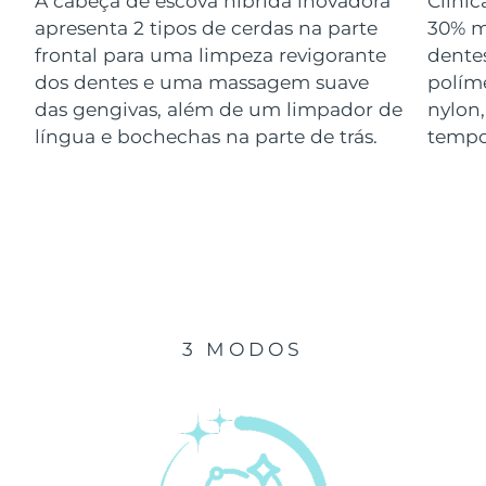
A cabeça de escova híbrida inovadora
Clini
Luxemburgo
Entrega prevista
08/08/2026
apresenta 2 tipos de cerdas na parte
30% m
frontal para uma limpeza revigorante
dentes
Macau, RAE da
dos dentes e uma massagem suave
polím
Entrega prevista
10/08/2026
China
das gengivas, além de um limpador de
nylon
língua e bochechas na parte de trás.
tempo
Malásia
Entrega prevista
11/08/2026
Malta
Entrega prevista
08/08/2026
México
Entrega prevista
12/08/2026
Mônaco
Entrega prevista
09/08/2026
3 MODOS
Países Baixos
Entrega prevista
08/08/2026
Nova Zelândia
Entrega prevista
08/08/2026
Noruega
Entrega prevista
08/08/2026