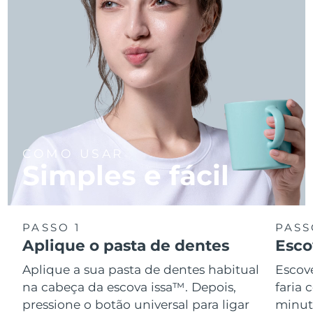
COMO USAR
Simples e fácil
PASSO 1
PASS
Aplique o pasta de dentes
Esco
Aplique a sua pasta de dentes habitual
Escov
na cabeça da escova issa™. Depois,
faria
pressione o botão universal para ligar
minuto