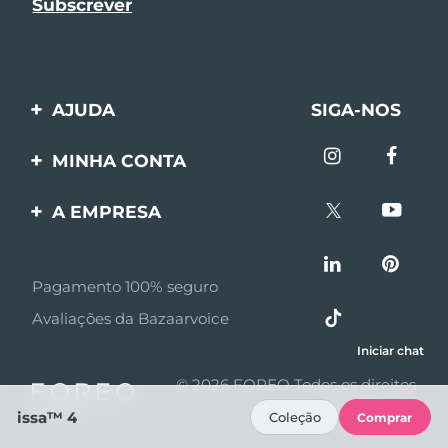
AJUDA
SIGA-NOS
Entre em contato
MINHA CONTA
Encomendas & Envios
Registro de produto
A EMPRESA
Garantia & Devolução
Suporte
Sobre FOREO
Perguntas frequentes
Pagamento 100% seguro
Afiliados
Informações da bateria
Avaliações da Bazaarvoice
Notícias de afiliados
Iniciar chat
MYSA
© 2026 FOREO Todos os direitos
Parceiro minoritário
reservados
issa™ 4
Coleção
Comprar
Termos de uso