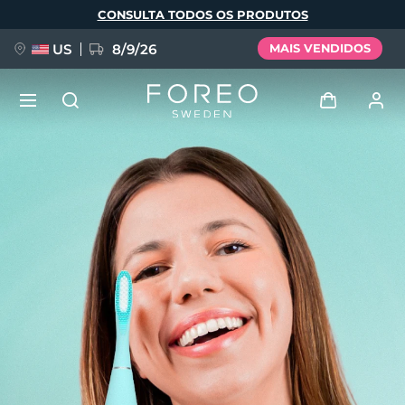
Pular
CONSULTA TODOS OS PRODUTOS
para
o
conteúdo
principal
US
8/9/26
MAIS VENDIDOS
NOVIDADE
Entrar
Idioma
BREAKING NEWS
Perfil de usuário
English
Deutsch
Español
Meus aparelhos
FAQ™ Pure Beauty-Tech Elixir
Français
Italiano
Português
Meus pedidos
Polski
Svenska
Русский
Türkçe
简体中文
繁體中文
Meus endereços
issa™ Teeth Whitening Set
As minhas subscrições