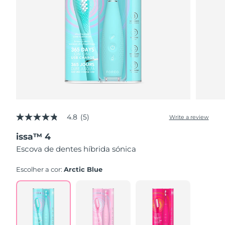
4.8
(5)
Write a review
4.8
out
issa™ 4
of
5
Escova de dentes híbrida sónica
stars,
average
rating
Escolher a cor:
Arctic Blue
value.
Read
5
Reviews.
Same
page
link.