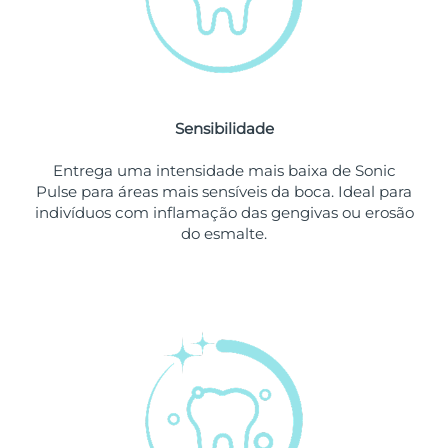
Singapura
Entrega prevista
10/08/2026
Eslováquia
Entrega prevista
08/08/2026
Sensibilidade
Eslovênia
Entrega prevista
08/08/2026
Entrega uma intensidade mais baixa de Sonic
África do Sul
Entrega prevista
16/08/2026
Pulse para áreas mais sensíveis da boca. Ideal para
indivíduos com inflamação das gengivas ou erosão
Coreia do Sul
Entrega prevista
10/08/2026
do esmalte.
Espanha
Entrega prevista
08/08/2026
Suécia
Entrega prevista
08/08/2026
Suíça
Entrega prevista
08/08/2026
Taiwan
Entrega prevista
13/08/2026