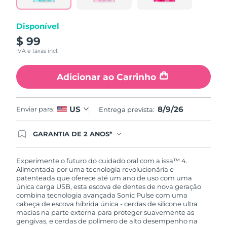
Disponível
$ 99
IVA e taxas incl.
Adicionar ao Carrinho
8/9/26
US
Enviar para:
Entrega prevista:
GARANTIA DE 2 ANOS*
Ao efetuar seu pedido hoje, você tem direito a
cobertura completa da Garantia FOREO. Isso
significa que se você tiver qualquer problema até
Experimente o futuro do cuidado oral com a issa™ 4.
2 anos após a compra, a FOREO substituirá seu
Alimentada por uma tecnologia revolucionária e
produto gratuitamente.*exceto pelo Luna FOFO
patenteada que oferece até um ano de uso com uma
e Luna Play plus cuja garantia é de 90 dias.
única carga USB, esta escova de dentes de nova geração
combina tecnologia avançada Sonic Pulse com uma
cabeça de escova híbrida única - cerdas de silicone ultra
macias na parte externa para proteger suavemente as
gengivas, e cerdas de polímero de alto desempenho na