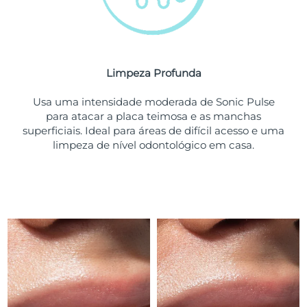
Tailândia
Entrega prevista
12/08/2026
Turquia
Entrega prevista
09/08/2026
Emirados Árabes
Limpeza Profunda
Entrega prevista
09/08/2026
Unidos
Usa uma intensidade moderada de Sonic Pulse
para atacar a placa teimosa e as manchas
Reino Unido
Entrega prevista
08/08/2026
superficiais. Ideal para áreas de difícil acesso e uma
limpeza de nível odontológico em casa.
Estados Unidos
Entrega prevista
09/08/2026
Uzbequistão
Entrega prevista
13/08/2026
Vietnã
Entrega prevista
14/08/2026