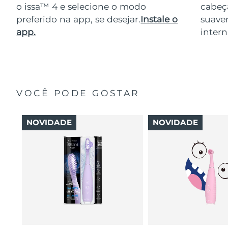
o issa™ 4 e selecione o modo
cabeça
preferido na app, se desejar.
Instale o
suave
app.
intern
VOCÊ PODE GOSTAR
NOVIDADE
NOVIDADE