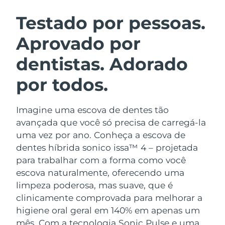
ROTINA DE BELEZA SUECA
Áustria
Entrega prevista
8/10/26
Testado por pessoas.
Aprovado por
Barein
Entrega prevista
8/11/26
dentistas. Adorado
Limpeza facial
Lifting facial
Bélgica
Entrega prevista
8/10/26
LUNA™ 4 kit
BEAR™ 2 kit
por todos.
Bermudas
Entrega prevista
8/16/26
Anti-aging massage
Microcurrent toning
Imagine uma escova de dentes tão
Bósnia e
Entrega prevista
8/13/26
Hidratação
Cuidado oral
Herzegovina
avançada que você só precisa de carregá-la
LUNA™ 4 Plus
BEAR™ 2 go
uma vez por ano. Conheça a escova de
UFO™ 3 kit
issa™ 4
Massage, LED heating
Microcurrent toning on-the-go
Brunei
Entrega prevista
8/15/26
dentes híbrida sonico issa™ 4 – projetada
TRATAMENTO ANTIENVELHECIMENTO
Deep facial hydration
Hybrid silicone sonic toothbrush
para trabalhar com a forma como você
FAQ™
Bulgária
Entrega prevista
8/10/26
escova naturalmente, oferecendo uma
LUNA™ 4 Men
BEAR™ 2 eyes & lips
UFO™ 3 LED
NEW
limpeza poderosa, mas suave, que é
issa™ 4 plus
Canadá
For men, anti-aging massage
Microcurrent line smoothing device
Entrega prevista
8/14/26
clinicamente comprovada para melhorar a
Near-infrared and red light therapy
Smart hybrid silicone sonic toothbrush
device
higiene oral geral em 140% em apenas um
Chile
Entrega prevista
8/14/26
Antienvelhecimento
Tratamentos LED
mês. Com a tecnologia Sonic Pulse e uma