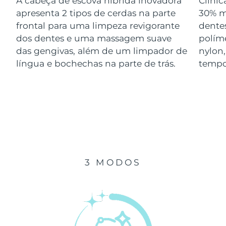
A cabeça de escova híbrida inovadora
Clini
Luxemburgo
Entrega prevista
8/10/26
apresenta 2 tipos de cerdas na parte
30% m
frontal para uma limpeza revigorante
dentes
Macau, RAE da
dos dentes e uma massagem suave
polím
Entrega prevista
8/12/26
China
das gengivas, além de um limpador de
nylon
língua e bochechas na parte de trás.
tempo
Malásia
Entrega prevista
8/13/26
Malta
Entrega prevista
8/10/26
México
Entrega prevista
8/14/26
Mônaco
Entrega prevista
8/11/26
3 MODOS
Países Baixos
Entrega prevista
8/10/26
Nova Zelândia
Entrega prevista
8/10/26
Noruega
Entrega prevista
8/10/26