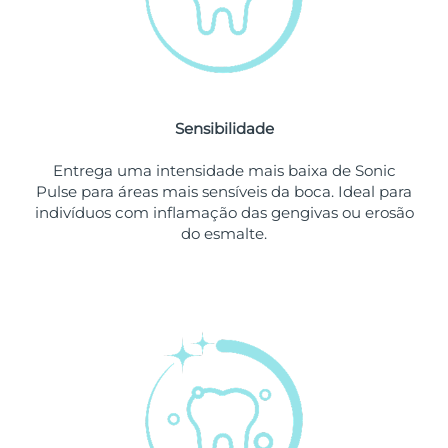
Singapura
Entrega prevista
8/12/26
Eslováquia
Entrega prevista
8/10/26
Sensibilidade
Eslovênia
Entrega prevista
8/10/26
Entrega uma intensidade mais baixa de Sonic
África do Sul
Entrega prevista
8/18/26
Pulse para áreas mais sensíveis da boca. Ideal para
indivíduos com inflamação das gengivas ou erosão
Coreia do Sul
Entrega prevista
8/12/26
do esmalte.
Espanha
Entrega prevista
8/10/26
Suécia
Entrega prevista
8/10/26
Suíça
Entrega prevista
8/10/26
Taiwan
Entrega prevista
8/15/26