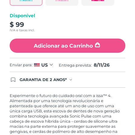
Disponível
$ 99
IVA e taxas incl.
Adicionar ao Carrinho
8/11/26
US
Enviar para:
Entrega prevista:
GARANTIA DE 2 ANOS*
Ao efetuar seu pedido hoje, você tem direito a
cobertura completa da Garantia FOREO. Isso
significa que se você tiver qualquer problema até
Experimente o futuro do cuidado oral com a issa™ 4.
2 anos após a compra, a FOREO substituirá seu
Alimentada por uma tecnologia revolucionária e
produto gratuitamente.*exceto pelo Luna FOFO
patenteada que oferece até um ano de uso com uma
e Luna Play plus cuja garantia é de 90 dias.
única carga USB, esta escova de dentes de nova geração
combina tecnologia avançada Sonic Pulse com uma
cabeça de escova híbrida única - cerdas de silicone ultra
macias na parte externa para proteger suavemente as
gengivas, e cerdas de polímero de alto desempenho na