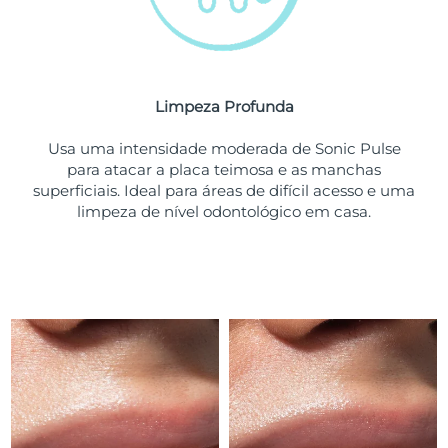
Tailândia
Entrega prevista
8/14/26
Turquia
Entrega prevista
8/11/26
Emirados Árabes
Limpeza Profunda
Entrega prevista
8/11/26
Unidos
Usa uma intensidade moderada de Sonic Pulse
para atacar a placa teimosa e as manchas
Reino Unido
Entrega prevista
8/10/26
superficiais. Ideal para áreas de difícil acesso e uma
limpeza de nível odontológico em casa.
Estados Unidos
Entrega prevista
8/11/26
Uzbequistão
Entrega prevista
8/15/26
Vietnã
Entrega prevista
8/16/26