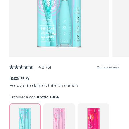
4.8
(5)
Write a review
4.8
out
issa™ 4
of
5
Escova de dentes híbrida sónica
stars,
average
rating
Escolher a cor:
Arctic Blue
value.
Read
5
Reviews.
Same
page
link.