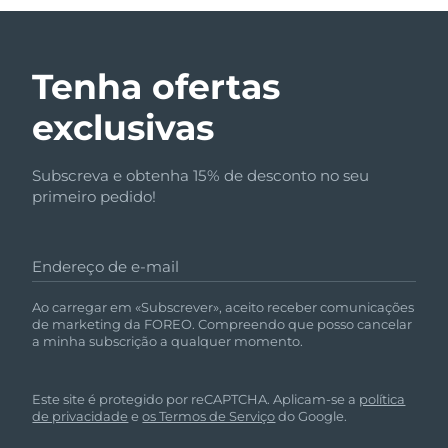
Tenha ofertas
exclusivas
Subscreva e obtenha 15% de desconto no seu
primeiro pedido!
Endereço de e-mail
Ao carregar em «Subscrever», aceito receber comunicações
de marketing da FOREO. Compreendo que posso cancelar
a minha subscrição a qualquer momento.
Este site é protegido por reCAPTCHA. Aplicam-se a
política
de privacidade
e
os Termos de Serviço
do Google.