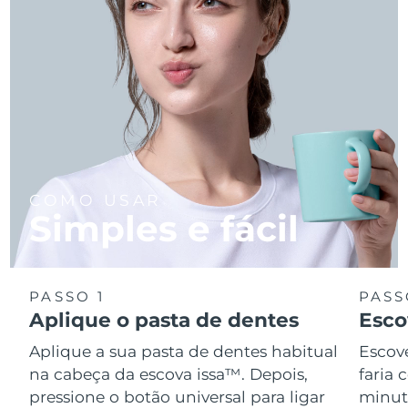
COMO USAR
Simples e fácil
PASSO 1
PASS
Aplique o pasta de dentes
Esco
Aplique a sua pasta de dentes habitual
Escov
na cabeça da escova issa™. Depois,
faria
pressione o botão universal para ligar
minuto