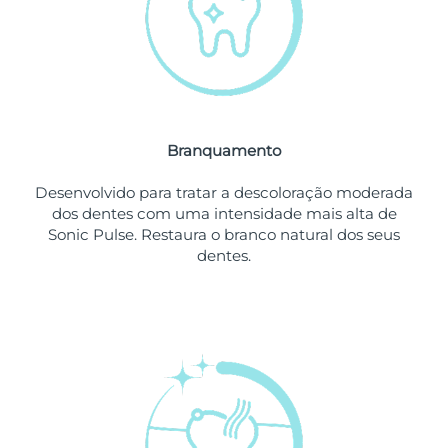
Omã
Entrega prevista
8/13/26
Filipinas
Entrega prevista
8/13/26
Polônia
Entrega prevista
8/11/26
Branquamento
Portugal
Entrega prevista
8/10/26
Desenvolvido para tratar a descoloração moderada
Porto Rico
Entrega prevista
8/12/26
dos dentes com uma intensidade mais alta de
Sonic Pulse. Restaura o branco natural dos seus
Catar
Entrega prevista
8/11/26
dentes.
Reunião
Entrega prevista
8/15/26
Romênia
Entrega prevista
8/10/26
Rússia
Entrega prevista
8/18/26
Arábia Saudita
Entrega prevista
8/11/26