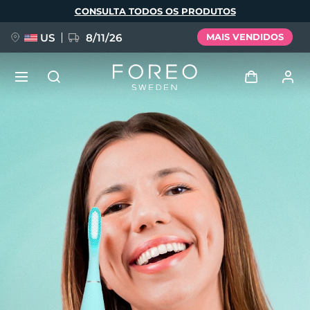
Pular
CONSULTA TODOS OS PRODUTOS
para
o
conteúdo
principal
US
8/11/26
MAIS VENDIDOS
NOVIDADE
Entrar
Idioma
BREAKING NEWS
Perfil de usuário
English
Deutsch
Español
Meus aparelhos
FAQ™ Pure Beauty-Tech Elixir
Français
Italiano
Português
Meus pedidos
Polski
Svenska
Русский
Türkçe
简体中文
繁體中文
Meus endereços
issa™ Teeth Whitening Set
As minhas subscrições