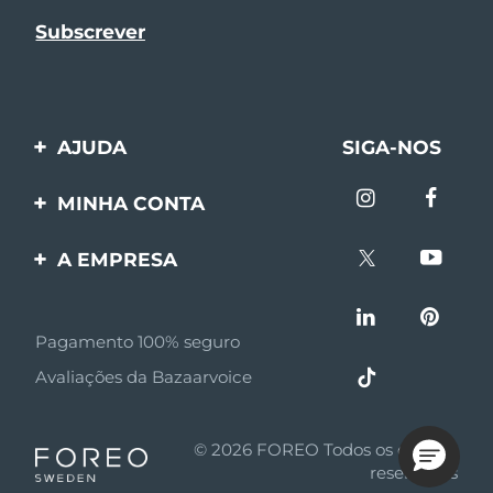
AJUDA
SIGA-NOS
Entre em contato
MINHA CONTA
Encomendas & Envios
Registro de produto
A EMPRESA
Garantia & Devolução
Suporte
Sobre FOREO
Perguntas frequentes
Pagamento 100% seguro
Afiliados
Informações da bateria
Avaliações da Bazaarvoice
Notícias de afiliados
MYSA
© 2026 FOREO Todos os direitos
Parceiro minoritário
reservados