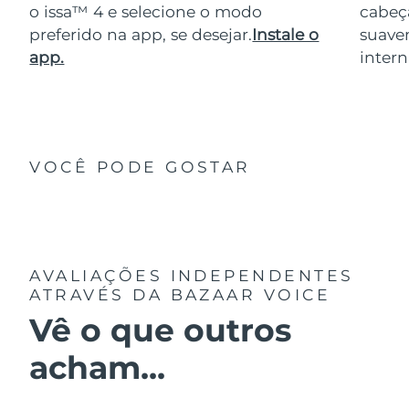
o issa™ 4 e selecione o modo
cabeça
preferido na app, se desejar.
Instale o
suave
app.
intern
VOCÊ PODE GOSTAR
AVALIAÇÕES INDEPENDENTES
ATRAVÉS DA BAZAAR VOICE
Vê o que outros
acham...