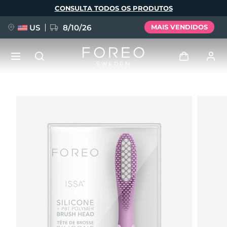
Pular
CONSULTA TODOS OS PRODUTOS
para
o
conteúdo
principal
US
8/10/26
MAIS VENDIDOS
NOVIDADE
Entrar
Idioma
BREAKING NEWS
Perfil de usuário
English
Deutsch
Español
Meus aparelhos
FAQ™ Pure Beauty-Tech Elixir
Français
Italiano
Português
Meus pedidos
Polski
Svenska
Русский
Türkçe
简体中文
繁體中文
Meus endereços
issa™ Teeth Whitening Set
As minhas subscrições