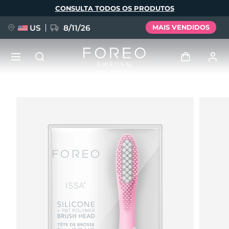
Pular
CONSULTA TODOS OS PRODUTOS
para
o
conteúdo
principal
US
8/11/26
MAIS VENDIDOS
NOVIDADE
Entrar
Idioma
BREAKING NEWS
Perfil de usuário
English
Deutsch
Español
Meus aparelhos
FAQ™ Pure Beauty-Tech Elixir
Français
Italiano
Português
Meus pedidos
Polski
Svenska
Русский
Türkçe
简体中文
繁體中文
Meus endereços
issa™ Teeth Whitening Set
As minhas subscrições