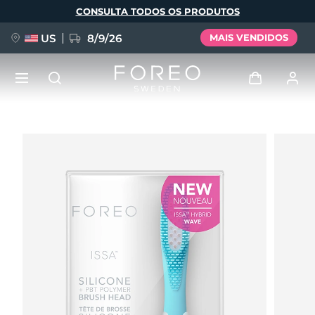
Pular
CONSULTA TODOS OS PRODUTOS
para
o
conteúdo
principal
US
8/9/26
MAIS VENDIDOS
NOVIDADE
Entrar
Idioma
BREAKING NEWS
Perfil de usuário
English
Deutsch
Español
Meus aparelhos
FAQ™ Pure Beauty-Tech Elixir
Français
Italiano
Português
Meus pedidos
Polski
Svenska
Русский
Türkçe
简体中文
繁體中文
Meus endereços
issa™ Teeth Whitening Set
As minhas subscrições