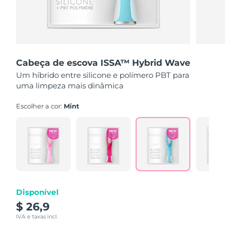
País de envio
Estados Unidos
Entrega prevista
09.08.26
FAQ™ Dual LED Panel
Reino Unido
Entrega prevista
08.08.26
Cabeça de escova ISSA™ Hybrid Wave
Um híbrido entre silicone e polímero PBT para
POPULAR
Espanha
Entrega prevista
08.08.26
uma limpeza mais dinâmica
Austrália
Entrega prevista
11.08.26
Escolher a cor:
Mint
França
Entrega prevista
08.08.26
Ofertas especiais
Bestsellers
Alemanha
Entrega prevista
08.08.26
Canadá
Entrega prevista
12.08.26
Disponível
Terapia com luz vermelha
$ 26,9
Austrália
IVA e taxas incl.
Entrega prevista
11.08.26