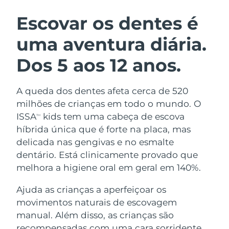
ROTINA DE BELEZA SUECA
Áustria
Entrega prevista
8/10/26
Escovar os dentes é
uma aventura diária.
Barein
Entrega prevista
8/11/26
Dos 5 aos 12 anos.
Limpeza facial
Lifting facial
Bélgica
Entrega prevista
8/10/26
LUNA™ 4 kit
BEAR™ 2 kit
Bermudas
Entrega prevista
8/16/26
A queda dos dentes afeta cerca de 520
Anti-aging massage
Microcurrent toning
milhões de crianças em todo o mundo. O
Bósnia e
ISSA
kids tem uma cabeça de escova
TM
Entrega prevista
8/13/26
Hidratação
Cuidado oral
Herzegovina
híbrida única que é forte na placa, mas
LUNA™ 4 Plus
BEAR™ 2 go
UFO™ 3 kit
issa™ 4
delicada nas gengivas e no esmalte
Massage, LED heating
Microcurrent toning on-the-go
Brunei
Entrega prevista
8/15/26
TRATAMENTO ANTIENVELHECIMENTO
dentário. Está clinicamente provado que
Deep facial hydration
Hybrid silicone sonic toothbrush
FAQ™
melhora a higiene oral em geral em 140%.
Bulgária
Entrega prevista
8/10/26
LUNA™ 4 Men
BEAR™ 2 eyes & lips
UFO™ 3 LED
NEW
Ajuda as crianças a aperfeiçoar os
issa™ 4 plus
Canadá
For men, anti-aging massage
Microcurrent line smoothing device
Entrega prevista
8/14/26
movimentos naturais de escovagem
Near-infrared and red light therapy
Smart hybrid silicone sonic toothbrush
device
manual. Além disso, as crianças são
Chile
Entrega prevista
8/14/26
Antienvelhecimento
Tratamentos LED
recompensadas com uma cara sorridente