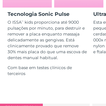
Serum
issa™ Teeth Whitening Gel
Advanced pore care essentials
For healthy hair
18% PAP
Israel
Entrega prevista
8/14/26
Cosméticos
Homens
Tecnologia Sonic Pulse
Ultr
Itália
O ISSA
kids proporciona até 9000
Esta e
Entrega prevista
8/10/26
TM
pulsações por minuto, para destruir e
pequen
Japão
Entrega prevista
8/13/26
remover a placa enquanto massaja
cerdas
delicadamente as gengivas. Está
000x 
Comprar todos
Jersey
Entrega prevista
8/15/26
clinicamente provado que remove
nylon
30% mais placa do que uma escova de
e ftala
Cazaquistão
Entrega prevista
8/12/26
dentes manual habitual.
FOREO APP
Kuwait
Entrega prevista
8/10/26
Com base em testes clínicos de
SOBRE
terceiros
Letônia
Entrega prevista
8/10/26
Líbano
Entrega prevista
8/11/26
Lituânia
Entrega prevista
8/10/26