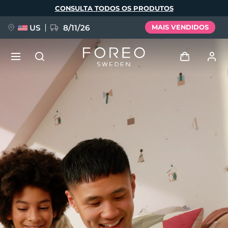
Pular
CONSULTA TODOS OS PRODUTOS
para
o
conteúdo
principal
US
8/11/26
MAIS VENDIDOS
NOVIDADE
Entrar
Idioma
BREAKING NEWS
Perfil de usuário
English
Deutsch
Español
Meus aparelhos
FAQ™ Pure Beauty-Tech Elixir
Français
Italiano
Português
Meus pedidos
Polski
Svenska
Русский
Türkçe
简体中文
繁體中文
Meus endereços
issa™ Teeth Whitening Set
As minhas subscrições