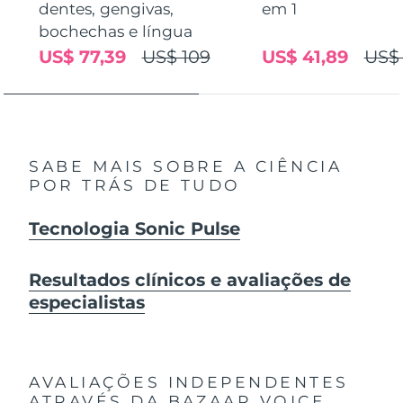
dentes, gengivas,
em 1
bochechas e língua
US$ 77,39
US$ 109
US$ 41,89
US$
SABE MAIS SOBRE A CIÊNCIA
POR TRÁS DE TUDO
Tecnologia Sonic Pulse
Resultados clínicos e avaliações de
especialistas
AVALIAÇÕES INDEPENDENTES
ATRAVÉS DA BAZAAR VOICE