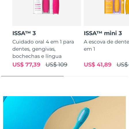
Tailândia
Entrega prevista
8/14/26
Turquia
Entrega prevista
8/11/26
Emirados Árabes
ISSA™ 3
ISSA™ mini 3
Entrega prevista
8/11/26
Unidos
Cuidado oral 4 em 1 para
A escova de dente
dentes, gengivas,
em 1
Reino Unido
Entrega prevista
8/10/26
bochechas e língua
Estados Unidos
US$ 77,39
US$ 109
US$ 41,89
US$
Entrega prevista
8/11/26
Uzbequistão
Entrega prevista
8/15/26
Vietnã
Entrega prevista
8/16/26