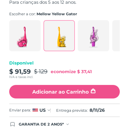
Para crianças dos 5 aos 12 anos.
average
Omã
Entrega prevista
8/13/26
rating
value.
Escolher a cor:
Mellow Yellow Gator
Read
Filipinas
Entrega prevista
8/13/26
16
Reviews.
Same
Polônia
Entrega prevista
8/11/26
page
link.
Portugal
Entrega prevista
8/10/26
Porto Rico
Entrega prevista
8/12/26
Disponível
$ 91,59
$ 129
economize
$ 37,41
Catar
Entrega prevista
8/11/26
IVA e taxas incl.
Reunião
Entrega prevista
8/15/26
Adicionar ao Carrinho
Romênia
Entrega prevista
8/10/26
8/11/26
US
Enviar para:
Entrega prevista:
Rússia
Entrega prevista
8/18/26
GARANTIA DE 2 ANOS*
Arábia Saudita
Entrega prevista
8/11/26