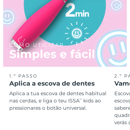
COMO UTILIZAR
Simples e fácil
1.º PASSO
2.º 
Aplica a escova de dentes
Vamo
Aplica a tua escova de dentes habitual
Escov
nas cerdas, e liga o teu ISSA
kids ao
escova
TM
pressionares o botão universal.
saber
quadr
verás 