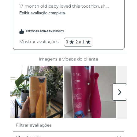
Omã
Entrega prevista
8/13/26
Filipinas
Entrega prevista
8/13/26
Polônia
Entrega prevista
8/11/26
Portugal
Entrega prevista
8/10/26
Porto Rico
Entrega prevista
8/12/26
Catar
Entrega prevista
8/11/26
Reunião
Entrega prevista
8/15/26
Romênia
Entrega prevista
8/10/26
Rússia
Entrega prevista
8/18/26
Arábia Saudita
Entrega prevista
8/11/26