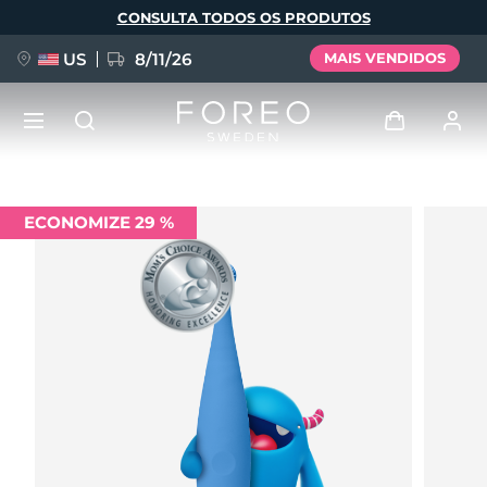
Pular
CONSULTA TODOS OS PRODUTOS
para
o
conteúdo
principal
US
8/11/26
MAIS VENDIDOS
NOVIDADE
Entrar
ECONOMIZE 29 %
Idioma
BREAKING NEWS
Perfil de usuário
English
Deutsch
Español
Meus aparelhos
FAQ™ Pure Beauty-Tech Elixir
Français
Italiano
Português
Meus pedidos
Polski
Svenska
Русский
Türkçe
简体中文
繁體中文
Meus endereços
issa™ Teeth Whitening Set
As minhas subscrições