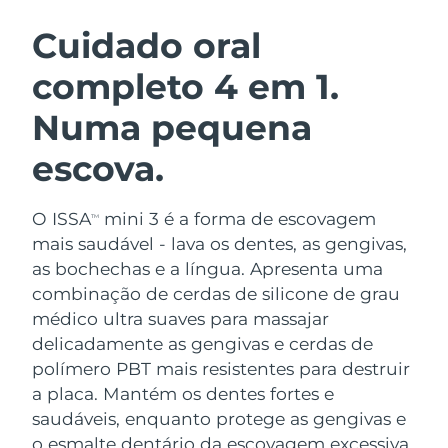
ROTINA DE BELEZA SUECA
Áustria
Entrega prevista
8/10/26
Cuidado oral
completo 4 em 1.
Barein
Entrega prevista
8/11/26
Numa pequena
Limpeza facial
Lifting facial
Bélgica
Entrega prevista
8/10/26
LUNA™ 4 kit
BEAR™ 2 kit
escova.
Bermudas
Entrega prevista
8/16/26
Anti-aging massage
Microcurrent toning
O ISSA
mini 3 é a forma de escovagem
Bósnia e
TM
Entrega prevista
8/13/26
Hidratação
Cuidado oral
Herzegovina
mais saudável - lava os dentes, as gengivas,
LUNA™ 4 Plus
BEAR™ 2 go
as bochechas e a língua. Apresenta uma
UFO™ 3 kit
issa™ 4
Massage, LED heating
Microcurrent toning on-the-go
Brunei
Entrega prevista
8/15/26
combinação de cerdas de silicone de grau
TRATAMENTO ANTIENVELHECIMENTO
Deep facial hydration
Hybrid silicone sonic toothbrush
médico ultra suaves para massajar
FAQ™
Bulgária
Entrega prevista
8/10/26
delicadamente as gengivas e cerdas de
LUNA™ 4 Men
BEAR™ 2 eyes & lips
UFO™ 3 LED
NEW
polímero PBT mais resistentes para destruir
issa™ 4 plus
Canadá
For men, anti-aging massage
Microcurrent line smoothing device
Entrega prevista
8/14/26
a placa. Mantém os dentes fortes e
Near-infrared and red light therapy
Smart hybrid silicone sonic toothbrush
device
saudáveis, enquanto protege as gengivas e
Chile
Entrega prevista
8/14/26
Antienvelhecimento
Tratamentos LED
o esmalte dentário da escovagem excessiva.