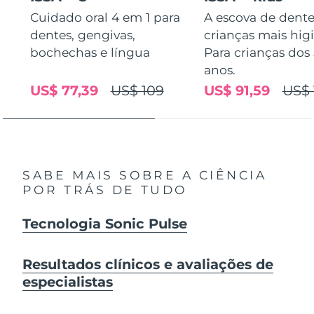
Cuidado oral 4 em 1 para
A escova de dente
dentes, gengivas,
crianças mais higi
bochechas e língua
Para crianças dos 
anos.
US$ 77,39
US$ 109
US$ 91,59
US$ 
SABE MAIS SOBRE A CIÊNCIA
POR TRÁS DE TUDO
Tecnologia Sonic Pulse
Resultados clínicos e avaliações de
especialistas