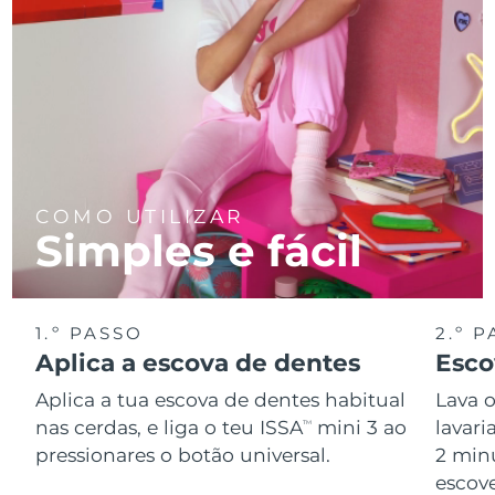
COMO UTILIZAR
Simples e fácil
1.º PASSO
2.º 
Aplica a escova de dentes
Esco
Aplica a tua escova de dentes habitual
Lava 
nas cerdas, e liga o teu ISSA
mini 3 ao
lavar
TM
pressionares o botão universal.
2 min
escov