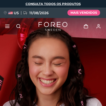
Pular
CONSULTA TODOS OS PRODUTOS
para
o
conteúdo
principal
US
11/08/2026
MAIS VENDIDOS
NOVIDADE
Entrar
Idioma
BREAKING NEWS
Perfil de usuário
English
Deutsch
Español
Meus aparelhos
FAQ™ Pure Beauty-Tech Elixir
Français
Italiano
Português
Meus pedidos
Polski
Svenska
Русский
Türkçe
简体中文
繁體中文
Meus endereços
issa™ Teeth Whitening Set
As minhas subscrições