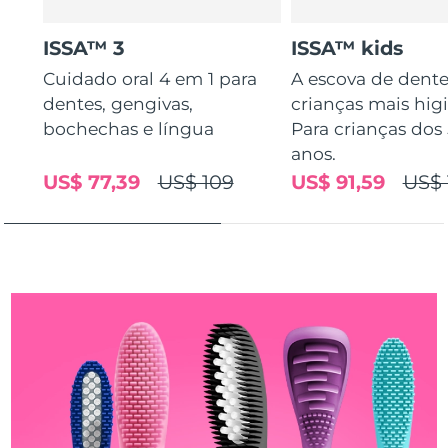
Tailândia
Entrega prevista
8/14/26
ISSA™ 3
ISSA™ kids
Turquia
Entrega prevista
8/11/26
Cuidado oral 4 em 1 para
A escova de dente
dentes, gengivas,
crianças mais higi
Emirados Árabes
Entrega prevista
8/11/26
Unidos
bochechas e língua
Para crianças dos 
anos.
Reino Unido
Entrega prevista
8/10/26
US$ 77,39
US$ 109
US$ 91,59
US$ 
Estados Unidos
Entrega prevista
8/11/26
Uzbequistão
Entrega prevista
8/15/26
Vietnã
Entrega prevista
8/16/26