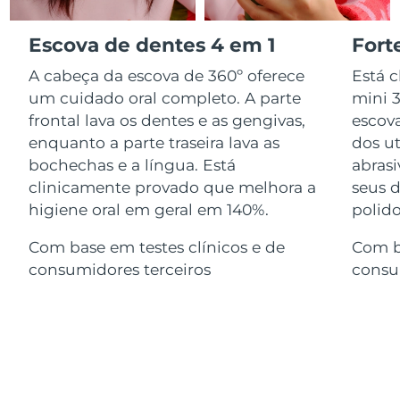
Serum
issa™ Teeth Whitening Gel
Advanced pore care essentials
For healthy hair
18% PAP
Israel
Entrega prevista
8/14/26
Escova de dentes 4 em 1
Fort
Cosméticos
Homens
A cabeça da escova de 360º oferece
Está 
Itália
Entrega prevista
8/10/26
um cuidado oral completo. A parte
mini 
frontal lava os dentes e as gengivas,
escov
Japão
Entrega prevista
8/13/26
enquanto a parte traseira lava as
dos ut
Comprar todos
bochechas e a língua. Está
abras
Jersey
Entrega prevista
8/15/26
clinicamente provado que melhora a
seus d
Cazaquistão
higiene oral em geral em 140%.
polid
Entrega prevista
8/12/26
FOREO APP
Com base em testes clínicos e de
Com ba
Kuwait
Entrega prevista
8/10/26
SOBRE
consumidores terceiros
consu
Letônia
Entrega prevista
8/10/26
Líbano
Entrega prevista
8/11/26
Lituânia
Entrega prevista
8/10/26