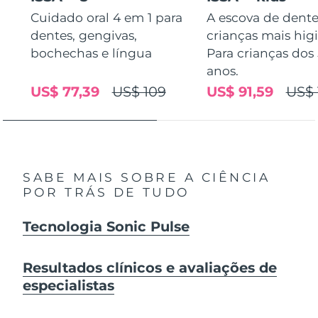
Cuidado oral 4 em 1 para
A escova de dente
dentes, gengivas,
crianças mais higi
bochechas e língua
Para crianças dos 
anos.
US$ 77,39
US$ 109
US$ 91,59
US$ 
SABE MAIS SOBRE A CIÊNCIA
POR TRÁS DE TUDO
Tecnologia Sonic Pulse
Resultados clínicos e avaliações de
especialistas