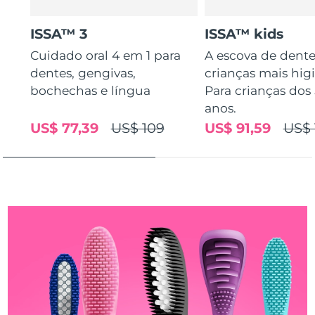
Tailândia
Entrega prevista
১৩/৮/২৬
ISSA™ 3
ISSA™ kids
Turquia
Entrega prevista
১০/৮/২৬
Cuidado oral 4 em 1 para
A escova de dente
dentes, gengivas,
crianças mais higi
Emirados Árabes
Entrega prevista
১০/৮/২৬
Unidos
bochechas e língua
Para crianças dos 
anos.
Reino Unido
Entrega prevista
৯/৮/২৬
US$ 77,39
US$ 109
US$ 91,59
US$ 
Estados Unidos
Entrega prevista
১০/৮/২৬
Uzbequistão
Entrega prevista
১৪/৮/২৬
Vietnã
Entrega prevista
১৫/৮/২৬