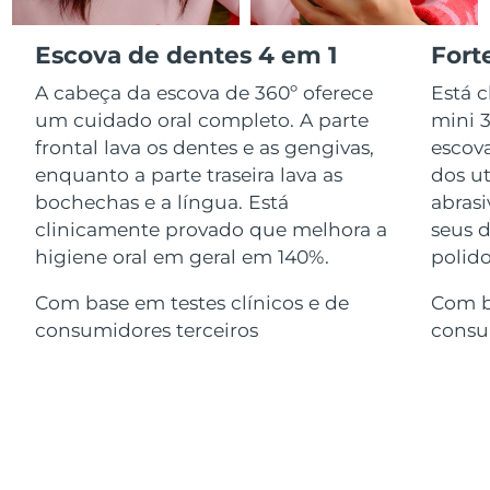
Serum
issa™ Teeth Whitening Gel
Advanced pore care essentials
For healthy hair
18% PAP
Israel
Entrega prevista
১৩/৮/২৬
Escova de dentes 4 em 1
Fort
Cosméticos
Homens
A cabeça da escova de 360º oferece
Está 
Itália
Entrega prevista
৯/৮/২৬
um cuidado oral completo. A parte
mini 
frontal lava os dentes e as gengivas,
escov
Japão
Entrega prevista
১২/৮/২৬
enquanto a parte traseira lava as
dos ut
Comprar todos
bochechas e a língua. Está
abras
Jersey
Entrega prevista
১৪/৮/২৬
clinicamente provado que melhora a
seus d
Cazaquistão
higiene oral em geral em 140%.
polid
Entrega prevista
১১/৮/২৬
FOREO APP
Com base em testes clínicos e de
Com ba
Kuwait
Entrega prevista
৯/৮/২৬
SOBRE
consumidores terceiros
consu
Letônia
Entrega prevista
৯/৮/২৬
Líbano
Entrega prevista
১০/৮/২৬
Lituânia
Entrega prevista
৯/৮/২৬