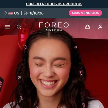
Pular
CONSULTA TODOS OS PRODUTOS
para
o
conteúdo
principal
US
8/10/26
MAIS VENDIDOS
NOVIDADE
Entrar
Idioma
BREAKING NEWS
Perfil de usuário
English
Deutsch
Español
Meus aparelhos
FAQ™ Pure Beauty-Tech Elixir
Français
Italiano
Português
Meus pedidos
Polski
Svenska
Русский
Türkçe
简体中文
繁體中文
Meus endereços
issa™ Teeth Whitening Set
As minhas subscrições