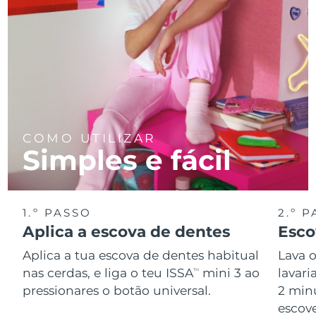
COMO UTILIZAR
Simples e fácil
1.º PASSO
2.º 
Aplica a escova de dentes
Esco
Aplica a tua escova de dentes habitual
Lava 
nas cerdas, e liga o teu ISSA
mini 3 ao
lavar
TM
pressionares o botão universal.
2 min
escov