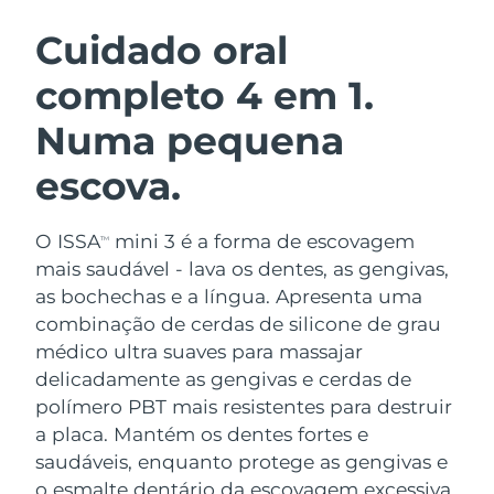
ROTINA DE BELEZA SUECA
Áustria
Entrega prevista
৯/৮/২৬
Cuidado oral
completo 4 em 1.
Barein
Entrega prevista
১০/৮/২৬
Numa pequena
Limpeza facial
Lifting facial
Bélgica
Entrega prevista
৯/৮/২৬
LUNA™ 4 kit
BEAR™ 2 kit
escova.
Bermudas
Entrega prevista
১৫/৮/২৬
Anti-aging massage
Microcurrent toning
O ISSA
mini 3 é a forma de escovagem
Bósnia e
TM
Entrega prevista
১২/৮/২৬
Hidratação
Cuidado oral
Herzegovina
mais saudável - lava os dentes, as gengivas,
LUNA™ 4 Plus
BEAR™ 2 go
as bochechas e a língua. Apresenta uma
UFO™ 3 kit
issa™ 4
Massage, LED heating
Microcurrent toning on-the-go
Brunei
Entrega prevista
১৪/৮/২৬
combinação de cerdas de silicone de grau
TRATAMENTO ANTIENVELHECIMENTO
Deep facial hydration
Hybrid silicone sonic toothbrush
médico ultra suaves para massajar
FAQ™
Bulgária
Entrega prevista
৯/৮/২৬
delicadamente as gengivas e cerdas de
LUNA™ 4 Men
BEAR™ 2 eyes & lips
UFO™ 3 LED
NEW
polímero PBT mais resistentes para destruir
issa™ 4 plus
Canadá
For men, anti-aging massage
Microcurrent line smoothing device
Entrega prevista
১৩/৮/২৬
a placa. Mantém os dentes fortes e
Near-infrared and red light therapy
Smart hybrid silicone sonic toothbrush
device
saudáveis, enquanto protege as gengivas e
Chile
Entrega prevista
১৩/৮/২৬
Antienvelhecimento
Tratamentos LED
o esmalte dentário da escovagem excessiva.