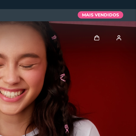
MAIS VENDIDOS
Entrar
Perfil de usuário
Meus aparelhos
Meus pedidos
Meus endereços
As minhas subscrições