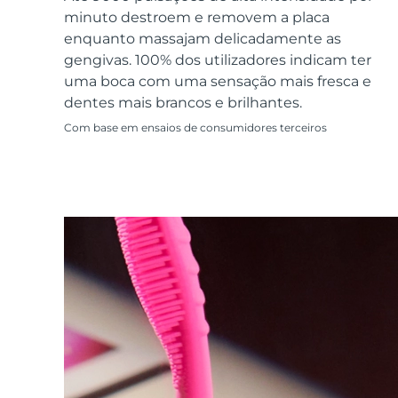
Dispositivos ESPADA™
Dispositivos de olhos
LUNA™ Dual-Peptide Scalp
minuto destroem e removem a placa
Cuidados de pele KIWI™
All acne treatment devices
All revitalizing eye massagers
Serum
issa™ Teeth Whitening Gel
enquanto massajam delicadamente as
Advanced pore care essentials
For healthy hair
18% PAP
gengivas. 100% dos utilizadores indicam ter
uma boca com uma sensação mais fresca e
Cosméticos
Homens
dentes mais brancos e brilhantes.
Com base em ensaios de consumidores terceiros
Comprar todos
FOREO APP
SOBRE