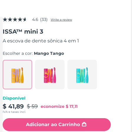
4.6
(33)
Write a review
4.6
out
ISSA™ mini 3
of
5
stars,
A escova de dente sônica 4 em 1
average
rating
Escolher a cor:
Mango Tango
value.
Read
33
Reviews.
Same
page
link.
Disponível
$ 41,89
$ 59
economize
$ 17,11
IVA e taxas incl.
Adicionar ao Carrinho