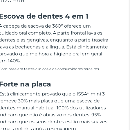
ADORAR
Escova de dentes 4 em 1
A cabeça da escova de 360º oferece um
cuidado oral completo. A parte frontal lava os
dentes e as gengivas, enquanto a parte traseira
lava as bochechas e a língua. Está clinicamente
provado que melhora a higiene oral em geral
em 140%.
Com base em testes clínicos e de consumidores terceiros
Forte na placa
Está clinicamente provado que o ISSA
mini 3
TM
remove 30% mais placa que uma escova de
dentes manual habitual. 100% dos utilizadores
indicam que não é abrasivo nos dentes. 95%
indicam que os seus dentes estão mais suaves
e mais polidos após a escovagem.