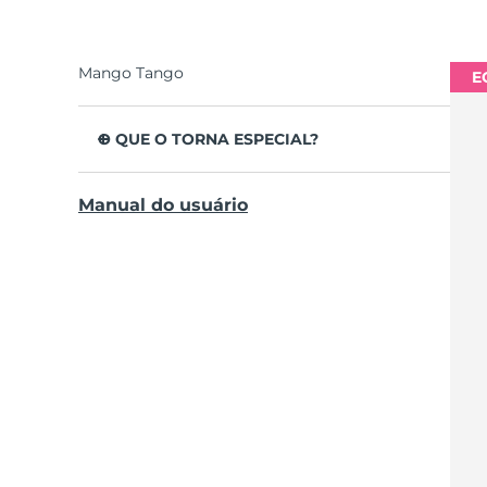
Mango Tango
E
O QUE O TORNA ESPECIAL?
Clinicamente testado para melhorar a higiene
Manual do usuário
oral em geral em 140%.
Remove 30% mais placa do que uma escova
de dentes habitual.
Não abrasivo nos dentes, ajuda as gengivas a
parecer mais saudáveis sem as irritar.
Apresenta caras sorridentes para rotinas de 2
minutos e lembra-te de escovares os dentes
2x por dia.
Desenhada para funcionar eficazmente com
um movimento natural de escovagem.
Dura até 265 dias por carregamento por USB.