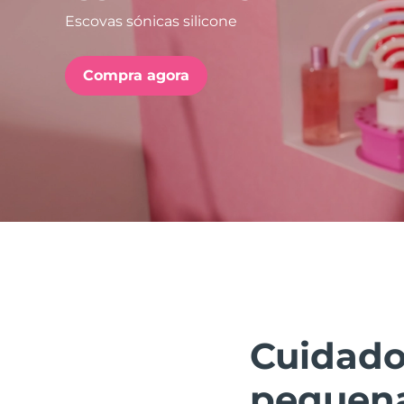
Escovas sónicas silicone
issa™ Teeth Whitening Set
Compra agora
FAQ™ Dual LED Panel
POPULAR
Ofertas especiais
Bestsellers
Cuidado
pequena