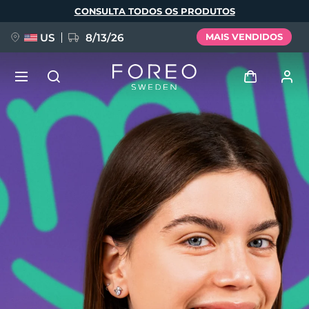
Pular
CONSULTA TODOS OS PRODUTOS
para
o
conteúdo
principal
US
8/13/26
MAIS VENDIDOS
NOVIDADE
Entrar
Idioma
BREAKING NEWS
Perfil de usuário
English
Deutsch
Español
Meus aparelhos
FAQ™ Pure Beauty-Tech Elixir
Français
Italiano
Português
Meus pedidos
Polski
Svenska
Русский
Türkçe
简体中文
繁體中文
Meus endereços
issa™ Teeth Whitening Set
As minhas subscrições