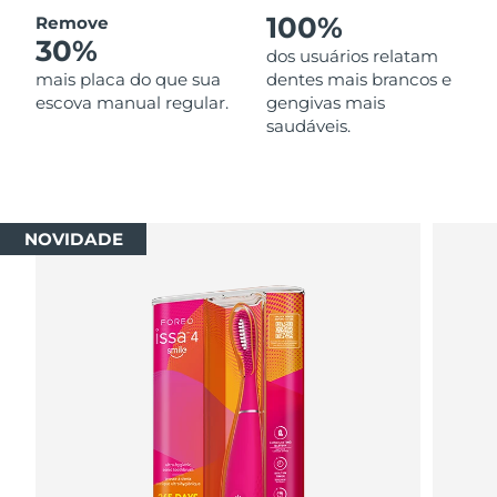
100%
Remove
Singapura
Entrega prevista
8/14/26
30%
dos usuários relatam
mais placa do que sua
dentes mais brancos e
Eslováquia
Entrega prevista
8/12/26
escova manual regular.
gengivas mais
saudáveis.
Eslovênia
Entrega prevista
8/12/26
África do Sul
Entrega prevista
8/20/26
NOVIDADE
Coreia do Sul
Entrega prevista
8/14/26
Espanha
Entrega prevista
8/12/26
Suécia
Entrega prevista
8/12/26
Suíça
Entrega prevista
8/12/26
Taiwan
Entrega prevista
8/17/26