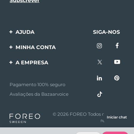
AJUDA
SIGA-NOS
Entre em contato
MINHA CONTA
Encomendas & Envios
Registro de produto
A EMPRESA
Garantia & Devolução
Suporte
Sobre FOREO
Perguntas frequentes
Pagamento 100% seguro
Afiliados
Informações da bateria
Avaliações da Bazaarvoice
Notícias de afiliados
MYSA
© 2026 FOREO Todos os direitos
Iniciar chat
Parceiro minoritário
reservados
Termos de uso