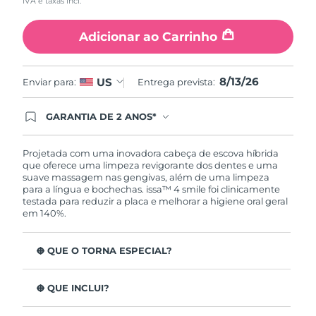
IVA e taxas incl.
Adicionar ao Carrinho
8/13/26
US
Enviar para:
Entrega prevista:
GARANTIA DE 2 ANOS*
Ao efetuar seu pedido hoje, você tem direito a
cobertura completa da Garantia FOREO. Isso
significa que se você tiver qualquer problema até
Projetada com uma inovadora cabeça de escova híbrida
2 anos após a compra, a FOREO substituirá seu
que oferece uma limpeza revigorante dos dentes e uma
produto gratuitamente.*exceto pelo Luna FOFO
suave massagem nas gengivas, além de uma limpeza
e Luna Play plus cuja garantia é de 90 dias.
para a língua e bochechas. issa™ 4 smile foi clinicamente
testada para reduzir a placa e melhorar a higiene oral geral
em 140%.
O QUE O TORNA ESPECIAL?
A bateria dura até 265 dias com uma única carga USB.
O QUE INCLUI?
As cerdas de silicone externas são suaves para as
gengivas e as cerdas de polímero internas são eficazes
issa™ 4 smile