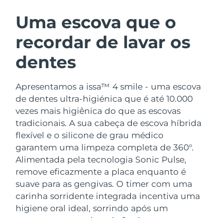
ROTINA DE BELEZA SUECA
Áustria
Entrega prevista
8/12/26
Uma escova que o
recordar de lavar os
Barein
Entrega prevista
8/13/26
dentes
Limpeza facial
Lifting facial
Bélgica
Entrega prevista
8/12/26
LUNA™ 4 kit
BEAR™ 2 kit
Bermudas
Entrega prevista
8/18/26
Apresentamos a issa™ 4 smile - uma escova
Anti-aging massage
Microcurrent toning
de dentes ultra-higiénica que é até 10.000
Bósnia e
vezes mais higiênica do que as escovas
Entrega prevista
8/15/26
Hidratação
Cuidado oral
Herzegovina
tradicionais. A sua cabeça de escova híbrida
LUNA™ 4 Plus
BEAR™ 2 go
UFO™ 3 kit
issa™ 4
flexível e o silicone de grau médico
Massage, LED heating
Microcurrent toning on-the-go
Brunei
Entrega prevista
8/17/26
TRATAMENTO ANTIENVELHECIMENTO
garantem uma limpeza completa de 360°.
Deep facial hydration
Hybrid silicone sonic toothbrush
FAQ™
Alimentada pela tecnologia Sonic Pulse,
Bulgária
Entrega prevista
8/12/26
remove eficazmente a placa enquanto é
LUNA™ 4 Men
BEAR™ 2 eyes & lips
UFO™ 3 LED
NEW
issa™ 4 plus
suave para as gengivas. O timer com uma
Canadá
For men, anti-aging massage
Microcurrent line smoothing device
Entrega prevista
8/16/26
Near-infrared and red light therapy
carinha sorridente integrada incentiva uma
Smart hybrid silicone sonic toothbrush
device
higiene oral ideal, sorrindo após um
Chile
Entrega prevista
8/16/26
Antienvelhecimento
Tratamentos LED