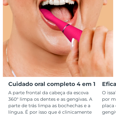
Serum
issa™ Teeth Whitening Gel
Advanced pore care essentials
For healthy hair
18% PAP
Israel
Entrega prevista
8/16/26
Cosméticos
Homens
Itália
Entrega prevista
8/12/26
Japão
Entrega prevista
8/15/26
Comprar todos
Jersey
Entrega prevista
8/17/26
Cazaquistão
Entrega prevista
8/14/26
FOREO APP
Kuwait
Entrega prevista
8/12/26
SOBRE
Cuidado oral completo 4 em 1
Efic
Letônia
Entrega prevista
8/12/26
A parte frontal da cabeça da escova
O issa
Líbano
Entrega prevista
8/13/26
360° limpa os dentes e as gengivas. A
por m
parte de trás limpa as bochechas e a
placa
Lituânia
Entrega prevista
8/12/26
língua. É por isso que é clinicamente
gengi