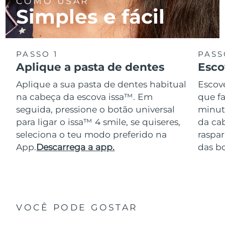
COMO USAR
Simples e fácil
PASSO 1
PASS
Aplique a pasta de dentes
Esco
Aplique a sua pasta de dentes habitual
Escov
na cabeça da escova issa™. Em
que f
seguida, pressione o botão universal
minuto
para ligar o issa™ 4 smile, se quiseres,
da ca
seleciona o teu modo preferido na
raspar
App.
Descarrega a app.
das b
VOCÊ PODE GOSTAR