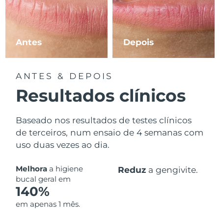
Omã
Entrega prevista
8/15/26
Filipinas
Entrega prevista
8/15/26
Antes
Depois
Polônia
Entrega prevista
8/13/26
ANTES & DEPOIS
Portugal
Entrega prevista
8/12/26
Resultados clínicos
Porto Rico
Entrega prevista
8/14/26
Baseado nos resultados de testes clínicos
Catar
Entrega prevista
8/13/26
de terceiros, num ensaio de 4 semanas com
uso duas vezes ao dia.
Reunião
Entrega prevista
8/17/26
Melhora
a higiene
Romênia
Reduz
a gengivite.
Entrega prevista
8/12/26
bucal geral em
140%
Rússia
Entrega prevista
8/20/26
em apenas 1 mês.
Arábia Saudita
Entrega prevista
8/13/26