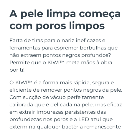
ROTINA DE BELEZA SUECA
Áustria
Entrega prevista
8/11/26
A pele limpa começa
com poros limpos
Barein
Entrega prevista
8/12/26
Limpeza facial
Lifting facial
Bélgica
Entrega prevista
8/11/26
Farta de tiras para o nariz ineficazes e
LUNA™ 4 kit
BEAR™ 2 kit
ferramentas para espremer borbulhas que
Bermudas
Entrega prevista
8/17/26
Anti-aging massage
Microcurrent toning
não extraem pontos negros profundos?
Permite que o KIWI™ meta mãos à obra
Bósnia e
Entrega prevista
8/14/26
por ti!
Hidratação
Cuidado oral
Herzegovina
LUNA™ 4 Plus
BEAR™ 2 go
UFO™ 3 kit
issa™ 4
O KIWI™ é a forma mais rápida, segura e
Massage, LED heating
Microcurrent toning on-the-go
Brunei
Entrega prevista
8/16/26
TRATAMENTO ANTIENVELHECIMENTO
Deep facial hydration
Hybrid silicone sonic toothbrush
eficiente de remover pontos negros da pele.
FAQ™
Com sucção de vácuo perfeitamente
Bulgária
Entrega prevista
8/11/26
calibrada que é delicada na pele, mas eficaz
LUNA™ 4 Men
BEAR™ 2 eyes & lips
UFO™ 3 LED
NEW
issa™ 4 plus
em extrair impurezas persistentes das
Canadá
For men, anti-aging massage
Microcurrent line smoothing device
Entrega prevista
8/15/26
Near-infrared and red light therapy
profundezas nos poros e a LED azul que
Smart hybrid silicone sonic toothbrush
device
Chile
extermina qualquer bactéria remanescente
Entrega prevista
8/15/26
Antienvelhecimento
Tratamentos LED