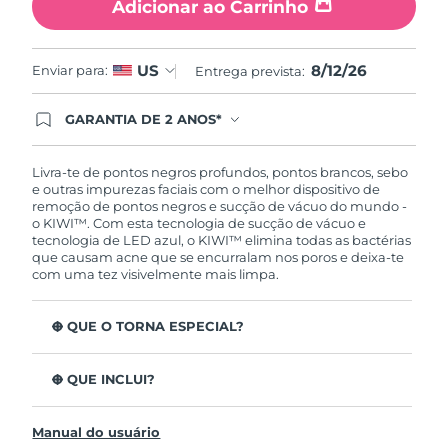
Adicionar ao Carrinho
Tailândia
Entrega prevista
8/15/26
Turquia
Entrega prevista
8/12/26
8/12/26
US
Enviar para:
Entrega prevista:
Emirados Árabes
Entrega prevista
8/12/26
GARANTIA DE 2 ANOS*
Unidos
Ao efetuar seu pedido hoje, você tem direito a
cobertura completa da Garantia FOREO. Isso
significa que se você tiver qualquer problema até
Reino Unido
Livra-te de pontos negros profundos, pontos brancos, sebo
Entrega prevista
8/11/26
2 anos após a compra, a FOREO substituirá seu
e outras impurezas faciais com o melhor dispositivo de
produto gratuitamente.*exceto pelo Luna FOFO
remoção de pontos negros e sucção de vácuo do mundo -
Estados Unidos
Entrega prevista
8/12/26
e Luna Play plus cuja garantia é de 90 dias.
o KIWI™. Com esta tecnologia de sucção de vácuo e
tecnologia de LED azul, o KIWI™ elimina todas as bactérias
que causam acne que se encurralam nos poros e deixa-te
Uzbequistão
Entrega prevista
8/16/26
com uma tez visivelmente mais limpa.
Vietnã
Entrega prevista
8/17/26
O QUE O TORNA ESPECIAL?
A sucção de vácuo mói a «porcaria» dos poros para os
desobstruir.
O QUE INCLUI?
A luz LED azul (415 nm) evita futuras erupções e
KIWI™
autoesteriliza o dispositivo.
Manual do usuário
Cabo de carregamento USB
Firma e reduz o tamanho dos poros para uma pele lisa