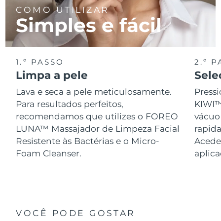
COMO UTILIZAR
Simples e fácil
1.º PASSO
2.º 
Limpa a pele
Sele
Lava e seca a pele meticulosamente.
Pressi
Para resultados perfeitos,
KIWI™
recomendamos que utilizes o FOREO
vácuo
LUNA™ Massajador de Limpeza Facial
rapid
Resistente às Bactérias e o Micro-
Acede 
Foam Cleanser.
aplic
VOCÊ PODE GOSTAR