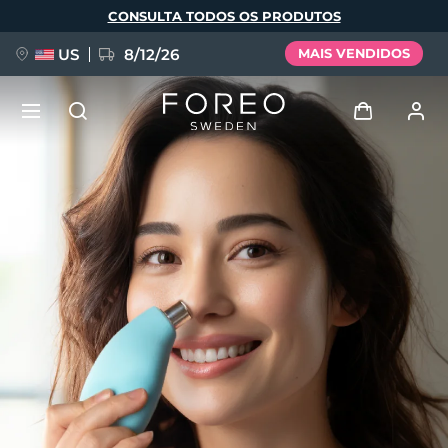
Pular
CONSULTA TODOS OS PRODUTOS
para
o
conteúdo
principal
US
8/12/26
MAIS VENDIDOS
NOVIDADE
Entrar
Idioma
BREAKING NEWS
Perfil de usuário
English
Deutsch
Español
Meus aparelhos
FAQ™ Pure Beauty-Tech Elixir
Français
Italiano
Português
Meus pedidos
Polski
Svenska
Русский
Türkçe
简体中文
繁體中文
Meus endereços
issa™ Teeth Whitening Set
As minhas subscrições