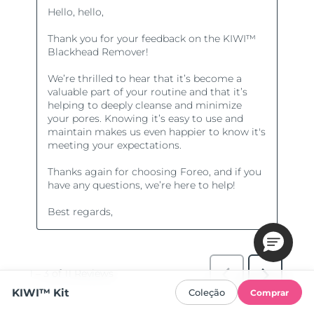
KIWI™ Kit
Coleção
Comprar