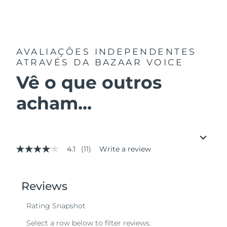
AVALIAÇÕES INDEPENDENTES
ATRAVÉS DA BAZAAR VOICE
Vê o que outros
acham...
4.1
(11)
Write a review
4.1
out
of
5
stars,
average
rating
value.
Read
11