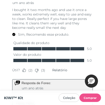
KIWI™ Kit
Coleção
Comprar