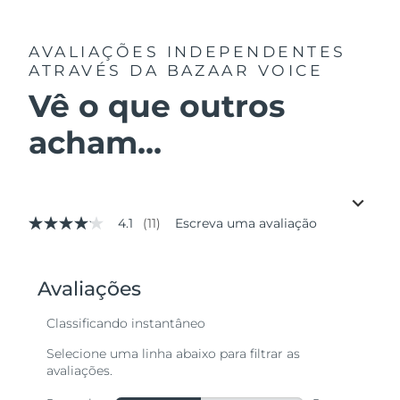
AVALIAÇÕES INDEPENDENTES
ATRAVÉS DA BAZAAR VOICE
Vê o que outros
acham...
4.1
(11)
Escreva uma avaliação
4.1
de
5
estrelas,
valor
médio
de
avaliação.
Read
11
Reviews.
Link