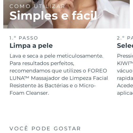
COMO UTILIZAR
Simples e fácil
1.º PASSO
2.º 
Limpa a pele
Sele
Lava e seca a pele meticulosamente.
Pressi
Para resultados perfeitos,
KIWI™
recomendamos que utilizes o FOREO
vácuo
LUNA™ Massajador de Limpeza Facial
rapid
Resistente às Bactérias e o Micro-
Acede 
Foam Cleanser.
aplic
VOCÊ PODE GOSTAR