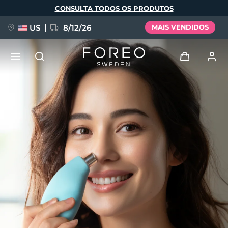
Pular
CONSULTA TODOS OS PRODUTOS
para
o
conteúdo
principal
US
8/12/26
MAIS VENDIDOS
NOVIDADE
Entrar
Idioma
BREAKING NEWS
Perfil de usuário
English
Deutsch
Español
Meus aparelhos
FAQ™ Pure Beauty-Tech Elixir
Français
Italiano
Português
Meus pedidos
Polski
Svenska
Русский
Türkçe
简体中文
繁體中文
Meus endereços
issa™ Teeth Whitening Set
As minhas subscrições