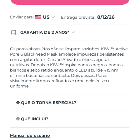
Tailândia
Entrega prevista
8/15/26
8/12/26
US
Enviar para:
Entrega prevista:
Turquia
Entrega prevista
8/12/26
GARANTIA DE 2 ANOS*
Emirados Árabes
Entrega prevista
8/12/26
Ao efetuar seu pedido hoje, você tem direito a
Unidos
cobertura completa da Garantia FOREO. Isso
significa que se você tiver qualquer problema até
Os poros obstruídos não se limpam sozinhos. KIWI™ Active
2 anos após a compra, a FOREO substituirá seu
Reino Unido
Pore & Blackhead Mask amolece impurezas persistentes
Entrega prevista
8/11/26
produto gratuitamente.*exceto pelo Luna FOFO
com argilas detox, Carvão Ativado e óleos vegetais
e Luna Play plus cuja garantia é de 90 dias.
nutritivos. Depois, o KIWI™ aspira pontos negros, pontos
Estados Unidos
Entrega prevista
8/12/26
brancos e sebo retido enquanto o LED azul de 415 nm
elimina bactérias ao contacto. Dois passos. Poros
visivelmente limpos, refinados e uma pele fresca e
Uzbequistão
Entrega prevista
8/16/26
uniforme.
Vietnã
Entrega prevista
8/17/26
O QUE O TORNA ESPECIAL?
Argilas detox e Carvão Ativado extraem oleosidade,
bactérias e impurezas antes da extração.
O QUE INCLUI?
Óleos de Jojoba, Meadowfoam e Baobab amolecem os
KIWI™
poros para uma sucção suave e indolor.
Manual do usuário
KIWI™ Active Pore & Blackhead Mask
Cica calmante alivia irritação e vermelhidão, ajudando a