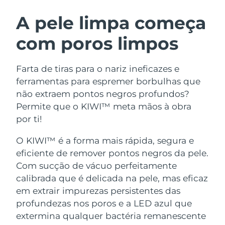
ROTINA DE BELEZA SUECA
Áustria
Entrega prevista
8/11/26
A pele limpa começa
com poros limpos
Barein
Entrega prevista
8/12/26
Limpeza facial
Lifting facial
Bélgica
Entrega prevista
8/11/26
Farta de tiras para o nariz ineficazes e
LUNA™ 4 kit
BEAR™ 2 kit
ferramentas para espremer borbulhas que
Bermudas
Entrega prevista
8/17/26
Anti-aging massage
Microcurrent toning
não extraem pontos negros profundos?
Permite que o KIWI™ meta mãos à obra
Bósnia e
Entrega prevista
8/14/26
por ti!
Hidratação
Cuidado oral
Herzegovina
LUNA™ 4 Plus
BEAR™ 2 go
UFO™ 3 kit
issa™ 4
O KIWI™ é a forma mais rápida, segura e
Massage, LED heating
Microcurrent toning on-the-go
Brunei
Entrega prevista
8/16/26
TRATAMENTO ANTIENVELHECIMENTO
Deep facial hydration
Hybrid silicone sonic toothbrush
eficiente de remover pontos negros da pele.
FAQ™
Com sucção de vácuo perfeitamente
Bulgária
Entrega prevista
8/11/26
calibrada que é delicada na pele, mas eficaz
LUNA™ 4 Men
BEAR™ 2 eyes & lips
UFO™ 3 LED
NEW
issa™ 4 plus
em extrair impurezas persistentes das
Canadá
For men, anti-aging massage
Microcurrent line smoothing device
Entrega prevista
8/15/26
Near-infrared and red light therapy
profundezas nos poros e a LED azul que
Smart hybrid silicone sonic toothbrush
device
Chile
extermina qualquer bactéria remanescente
Entrega prevista
8/15/26
Antienvelhecimento
Tratamentos LED