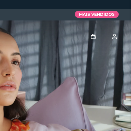
MAIS VENDIDOS
Entrar
Perfil de usuário
Meus aparelhos
Meus pedidos
Meus endereços
As minhas subscrições