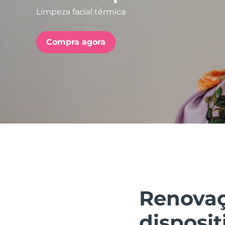
Limpeza facial térmica
issa™ Teeth Whitening Set
Compra agora
FAQ™ Dual LED Panel
POPULAR
Ofertas especiais
Bestsellers
Renovaç
disposit