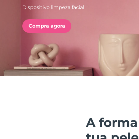
Dispositivo limpeza facial
issa™ Teeth Whitening Set
Compra agora
FAQ™ Dual LED Panel
POPULAR
Ofertas especiais
Bestsellers
A forma
tua pele