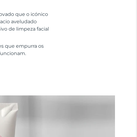
rovado que o icónico
macio aveludado
ivo de limpeza facial
es que empurra os
 funcionam.