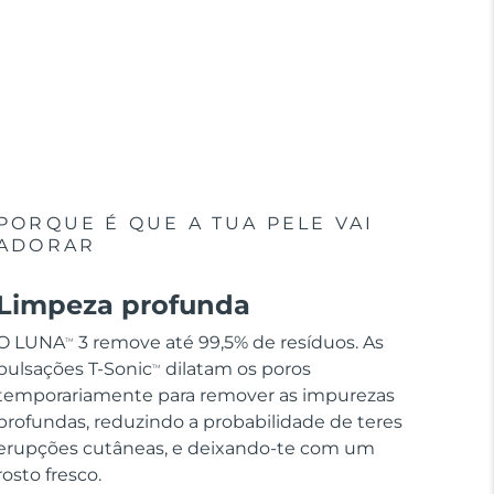
PORQUE É QUE A TUA PELE VAI
ADORAR
Limpeza profunda
O LUNA
3 remove até 99,5% de resíduos. As
TM
pulsações T-Sonic
dilatam os poros
TM
temporariamente para remover as impurezas
profundas, reduzindo a probabilidade de teres
erupções cutâneas, e deixando-te com um
rosto fresco.