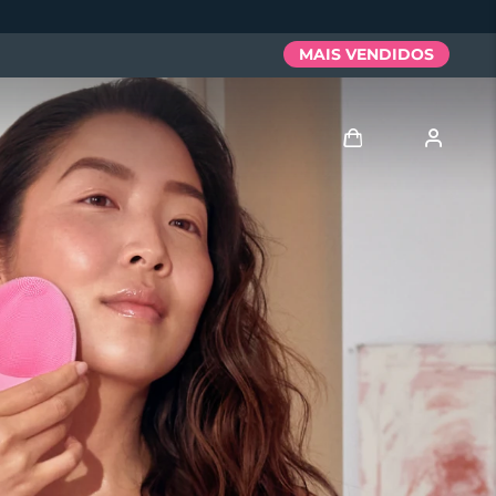
MAIS VENDIDOS
Entrar
Perfil de usuário
Meus aparelhos
Meus pedidos
Meus endereços
As minhas subscrições