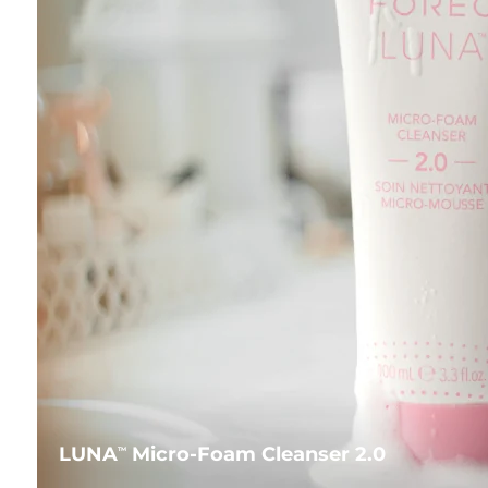
LUNA
Micro-Foam Cleanser 2.0
TM