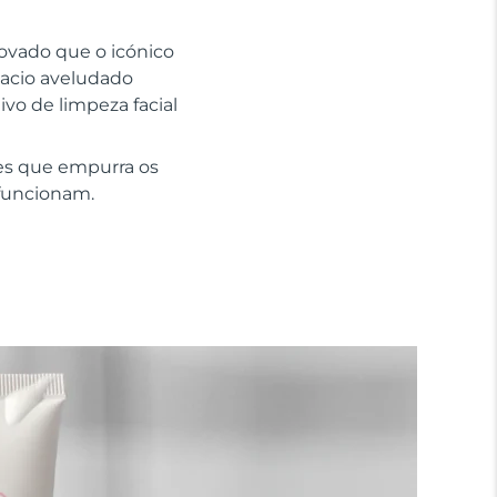
rovado que o icónico
macio aveludado
ivo de limpeza facial
es que empurra os
 funcionam.