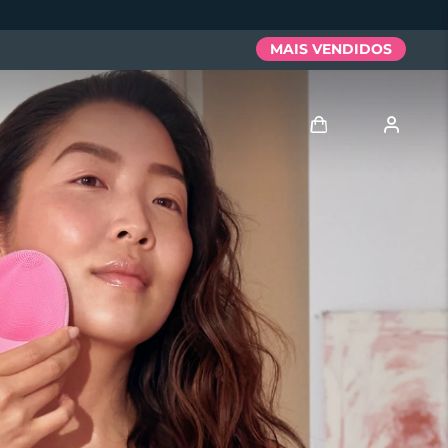
MAIS VENDIDOS
Entrar
Perfil de usuário
Meus aparelhos
Meus pedidos
Meus endereços
As minhas subscrições