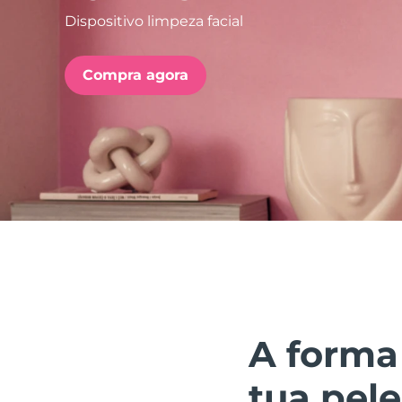
Dispositivo limpeza facial
issa™ Teeth Whitening Set
Compra agora
FAQ™ Dual LED Panel
POPULAR
Ofertas especiais
Bestsellers
A forma
tua pele