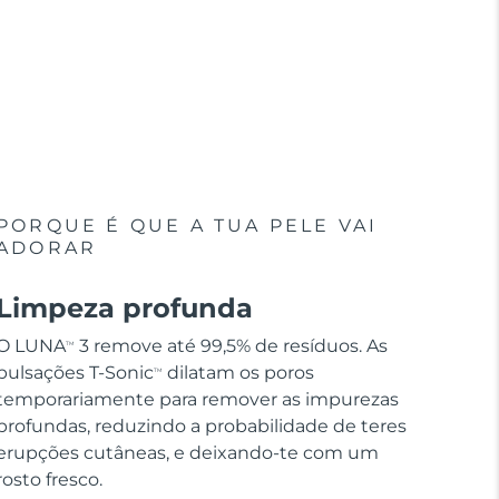
PORQUE É QUE A TUA PELE VAI
ADORAR
Limpeza profunda
O LUNA
3 remove até 99,5% de resíduos. As
TM
pulsações T-Sonic
dilatam os poros
TM
temporariamente para remover as impurezas
profundas, reduzindo a probabilidade de teres
erupções cutâneas, e deixando-te com um
rosto fresco.