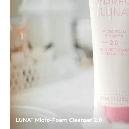
LUNA
Micro-Foam Cleanser 2.0
TM