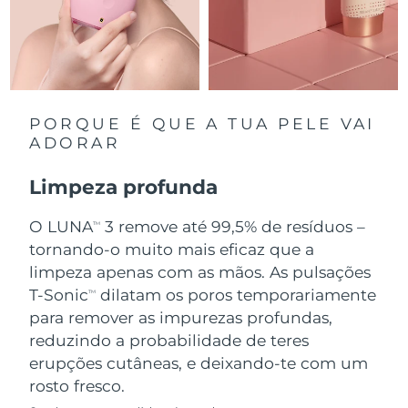
Singapura
Entrega prevista
8/11/26
Eslováquia
Entrega prevista
8/9/26
Eslovênia
Entrega prevista
8/9/26
PORQUE É QUE A TUA PELE VAI
ADORAR
África do Sul
Entrega prevista
8/17/26
Limpeza profunda
Coreia do Sul
Entrega prevista
8/11/26
O LUNA
3 remove até 99,5% de resíduos –
TM
Espanha
tornando-o muito mais eficaz que a
Entrega prevista
8/9/26
limpeza apenas com as mãos. As pulsações
Suécia
Entrega prevista
8/9/26
T-Sonic
dilatam os poros temporariamente
TM
para remover as impurezas profundas,
Suíça
Entrega prevista
8/9/26
reduzindo a probabilidade de teres
erupções cutâneas, e deixando-te com um
Taiwan
Entrega prevista
8/14/26
rosto fresco.