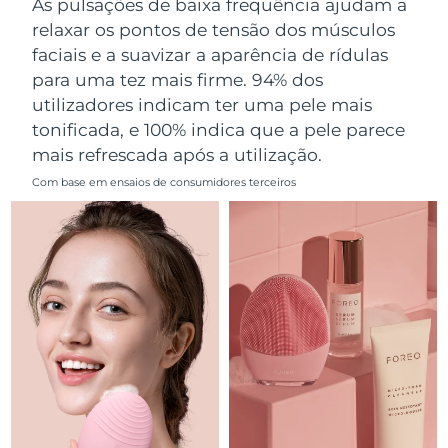
As pulsações de baixa frequência ajudam a
Omã
Entrega prevista
8/12/26
relaxar os pontos de tensão dos músculos
faciais e a suavizar a aparência de rídulas
Filipinas
Entrega prevista
8/12/26
para uma tez mais firme. 94% dos
utilizadores indicam ter uma pele mais
Polônia
Entrega prevista
8/10/26
tonificada, e 100% indica que a pele parece
mais refrescada após a utilização.
Portugal
Entrega prevista
8/9/26
Com base em ensaios de consumidores terceiros
Porto Rico
Entrega prevista
8/11/26
Catar
Entrega prevista
8/10/26
Reunião
Entrega prevista
8/14/26
Romênia
Entrega prevista
8/9/26
Rússia
Entrega prevista
8/17/26
Arábia Saudita
Entrega prevista
8/10/26