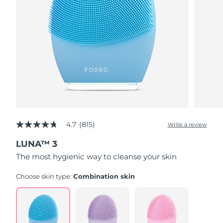
4.7
(815)
Write a review
4.7
out
LUNA™ 3
of
5
The most hygienic way to cleanse your skin
stars,
average
rating
Choose skin type:
Combination skin
value.
Read
815
Reviews.
Same