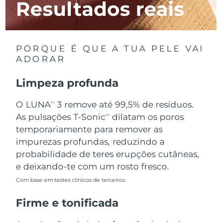
Resultados reais
Luxemburgo
Entrega prevista
8/9/26
Macau, RAE da
Entrega prevista
8/11/26
China
PORQUE É QUE A TUA PELE VAI
ADORAR
Malásia
Entrega prevista
8/12/26
Limpeza profunda
Malta
Entrega prevista
8/9/26
O LUNA
3 remove até 99,5% de resíduos.
TM
México
Entrega prevista
8/13/26
As pulsações T-Sonic
dilatam os poros
TM
temporariamente para remover as
Mônaco
Entrega prevista
8/10/26
impurezas profundas, reduzindo a
probabilidade de teres erupções cutâneas,
Países Baixos
Entrega prevista
8/9/26
e deixando-te com um rosto fresco.
Com base em testes clínicos de terceiros
Nova Zelândia
Entrega prevista
8/9/26
Firme e tonificada
Noruega
Entrega prevista
8/9/26