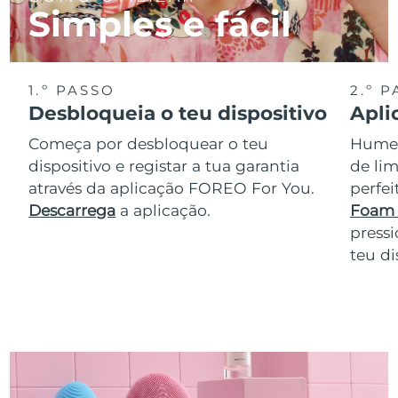
Simples e fácil
1.º PASSO
2.º 
Desbloqueia o teu dispositivo
Apli
Começa por desbloquear o teu
Humede
dispositivo e registar a tua garantia
de lim
através da aplicação FOREO For You.
perfe
Descarrega
a aplicação.
Foam 
pressi
teu di