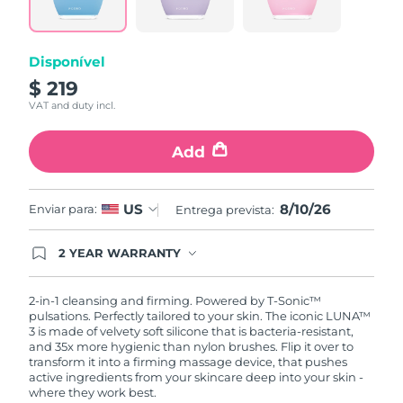
page
link.
Disponível
$ 219
VAT and duty incl.
Add
8/10/26
US
Enviar para:
Entrega prevista:
2 YEAR WARRANTY
Ordering today registers you for full FOREO
warranty coverage. This means if you experience
issues within 2-year of purchase, FOREO will
2-in-1 cleansing and firming. Powered by T-Sonic™
replace your product free of charge.
pulsations. Perfectly tailored to your skin. The iconic LUNA™
3 is made of velvety soft silicone that is bacteria-resistant,
and 35x more hygienic than nylon brushes. Flip it over to
transform it into a firming massage device, that pushes
active ingredients from your skincare deep into your skin -
where they work best.