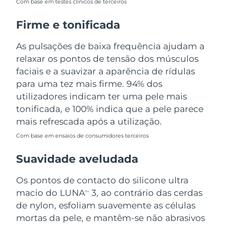
Com base em testes clínicos de terceiros
Tailândia
Entrega prevista
8/13/26
Firme e tonificada
Turquia
Entrega prevista
8/10/26
As pulsações de baixa frequência ajudam a
Emirados Árabes
relaxar os pontos de tensão dos músculos
Entrega prevista
8/10/26
Unidos
faciais e a suavizar a aparência de rídulas
para uma tez mais firme. 94% dos
Reino Unido
Entrega prevista
8/9/26
utilizadores indicam ter uma pele mais
tonificada, e 100% indica que a pele parece
Estados Unidos
Entrega prevista
8/10/26
mais refrescada após a utilização.
Uzbequistão
Entrega prevista
8/14/26
Com base em ensaios de consumidores terceiros
Suavidade aveludada
Vietnã
Entrega prevista
8/15/26
Os pontos de contacto do silicone ultra
macio do LUNA
3, ao contrário das cerdas
TM
de nylon, esfoliam suavemente as células
mortas da pele, e mantêm-se não abrasivos