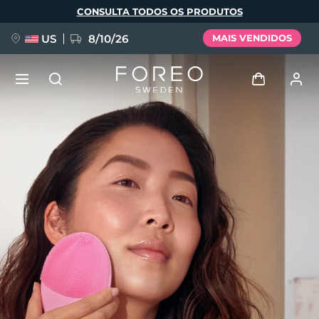
Pular
CONSULTA TODOS OS PRODUTOS
para
o
conteúdo
principal
US
8/10/26
MAIS VENDIDOS
NOVIDADE
Entrar
Idioma
BREAKING NEWS
Perfil de usuário
English
Deutsch
Español
Meus aparelhos
FAQ™ Pure Beauty-Tech Elixir
Français
Italiano
Português
Meus pedidos
Polski
Svenska
Русский
Türkçe
简体中文
繁體中文
Meus endereços
issa™ Teeth Whitening Set
As minhas subscrições