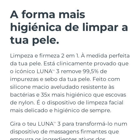
ROTINA DE BELEZA SUECA
Áustria
Entrega prevista
8/9/26
A forma mais
higiénica de limpar a
Barein
Entrega prevista
8/10/26
tua pele.
Limpeza facial
Lifting facial
Bélgica
Entrega prevista
8/9/26
LUNA™ 4 kit
BEAR™ 2 kit
Bermudas
Entrega prevista
8/15/26
Limpeza e firmeza 2 em 1. À medida perfeita
Anti-aging massage
Microcurrent toning
da tua pele. Está clinicamente provado que
Bósnia e
o icónico LUNA
3 remove 99,5% de
TM
Entrega prevista
8/12/26
Hidratação
Cuidado oral
Herzegovina
impurezas e sebo da tua pele. Feito com
LUNA™ 4 Plus
BEAR™ 2 go
UFO™ 3 kit
issa™ 4
silicone macio aveludado resistente às
Massage, LED heating
Microcurrent toning on-the-go
Brunei
Entrega prevista
8/14/26
TRATAMENTO ANTIENVELHECIMENTO
bactérias e 35x mais higiénico que escovas
Deep facial hydration
Hybrid silicone sonic toothbrush
FAQ™
de nylon. É o dispositivo de limpeza facial
Bulgária
Entrega prevista
8/9/26
mais delicado e higiénico de sempre.
LUNA™ 4 Men
BEAR™ 2 eyes & lips
UFO™ 3 LED
NEW
issa™ 4 plus
Canadá
For men, anti-aging massage
Microcurrent line smoothing device
Entrega prevista
8/13/26
Gira o teu LUNA
3 para transformá-lo num
Near-infrared and red light therapy
TM
Smart hybrid silicone sonic toothbrush
device
dispositivo de massagens firmantes que
Chile
Entrega prevista
8/13/26
Antienvelhecimento
Tratamentos LED
empurra os ingredientes ativos dos