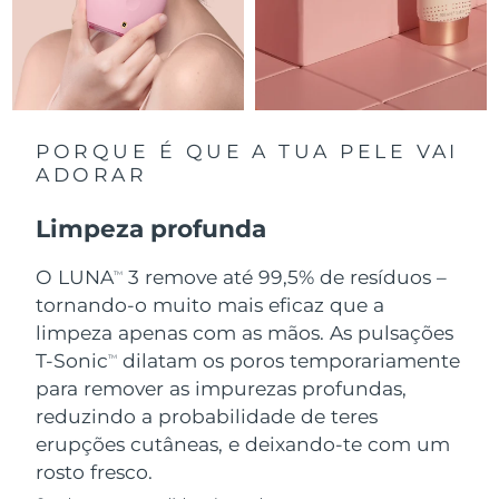
Singapura
Entrega prevista
8/14/26
Eslováquia
Entrega prevista
8/12/26
Eslovênia
Entrega prevista
8/12/26
PORQUE É QUE A TUA PELE VAI
ADORAR
África do Sul
Entrega prevista
8/20/26
Limpeza profunda
Coreia do Sul
Entrega prevista
8/14/26
O LUNA
3 remove até 99,5% de resíduos –
TM
Espanha
tornando-o muito mais eficaz que a
Entrega prevista
8/12/26
limpeza apenas com as mãos. As pulsações
Suécia
Entrega prevista
8/12/26
T-Sonic
dilatam os poros temporariamente
TM
para remover as impurezas profundas,
Suíça
Entrega prevista
8/12/26
reduzindo a probabilidade de teres
erupções cutâneas, e deixando-te com um
Taiwan
Entrega prevista
8/17/26
rosto fresco.