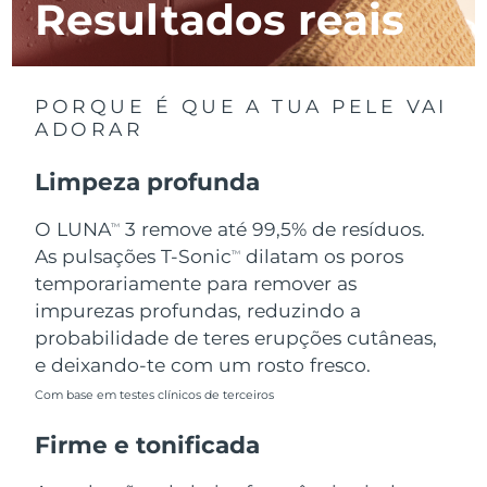
Resultados reais
Luxemburgo
Entrega prevista
8/12/26
Macau, RAE da
Entrega prevista
8/14/26
China
PORQUE É QUE A TUA PELE VAI
ADORAR
Malásia
Entrega prevista
8/15/26
Limpeza profunda
Malta
Entrega prevista
8/12/26
O LUNA
3 remove até 99,5% de resíduos.
TM
México
Entrega prevista
8/16/26
As pulsações T-Sonic
dilatam os poros
TM
temporariamente para remover as
Mônaco
Entrega prevista
8/13/26
impurezas profundas, reduzindo a
probabilidade de teres erupções cutâneas,
Países Baixos
Entrega prevista
8/12/26
e deixando-te com um rosto fresco.
Com base em testes clínicos de terceiros
Nova Zelândia
Entrega prevista
8/12/26
Firme e tonificada
Noruega
Entrega prevista
8/12/26