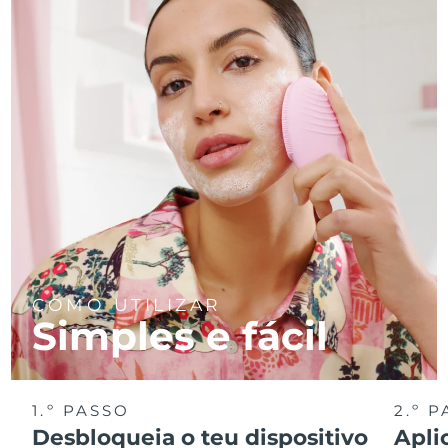
COMO UTILIZAR
Simples e fácil
1.º PASSO
2.º 
Desbloqueia o teu dispositivo
Apli