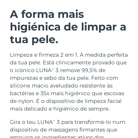
ROTINA DE BELEZA SUECA
Áustria
Entrega prevista
8/12/26
A forma mais
higiénica de limpar a
Barein
Entrega prevista
8/13/26
tua pele.
Limpeza facial
Lifting facial
Bélgica
Entrega prevista
8/12/26
LUNA™ 4 kit
BEAR™ 2 kit
Bermudas
Entrega prevista
8/18/26
Limpeza e firmeza 2 em 1. À medida perfeita
Anti-aging massage
Microcurrent toning
da tua pele. Está clinicamente provado que
Bósnia e
o icónico LUNA
3 remove 99,5% de
TM
Entrega prevista
8/15/26
Hidratação
Cuidado oral
Herzegovina
impurezas e sebo da tua pele. Feito com
LUNA™ 4 Plus
BEAR™ 2 go
UFO™ 3 kit
issa™ 4
silicone macio aveludado resistente às
Massage, LED heating
Microcurrent toning on-the-go
Brunei
Entrega prevista
8/17/26
TRATAMENTO ANTIENVELHECIMENTO
bactérias e 35x mais higiénico que escovas
Deep facial hydration
Hybrid silicone sonic toothbrush
FAQ™
de nylon. É o dispositivo de limpeza facial
Bulgária
Entrega prevista
8/12/26
mais delicado e higiénico de sempre.
LUNA™ 4 Men
BEAR™ 2 eyes & lips
UFO™ 3 LED
NEW
issa™ 4 plus
Canadá
For men, anti-aging massage
Microcurrent line smoothing device
Entrega prevista
8/16/26
Gira o teu LUNA
3 para transformá-lo num
Near-infrared and red light therapy
TM
Smart hybrid silicone sonic toothbrush
device
dispositivo de massagens firmantes que
Chile
Entrega prevista
8/16/26
Antienvelhecimento
Tratamentos LED
empurra os ingredientes ativos dos