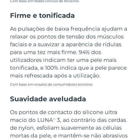
Com base em testes clínicos de terceiros
Tailândia
Entrega prevista
8/16/26
Firme e tonificada
Turquia
Entrega prevista
8/13/26
As pulsações de baixa frequência ajudam a
Emirados Árabes
relaxar os pontos de tensão dos músculos
Entrega prevista
8/13/26
Unidos
faciais e a suavizar a aparência de rídulas
para uma tez mais firme. 94% dos
Reino Unido
Entrega prevista
8/12/26
utilizadores indicam ter uma pele mais
tonificada, e 100% indica que a pele parece
Estados Unidos
Entrega prevista
8/13/26
mais refrescada após a utilização.
Uzbequistão
Entrega prevista
8/17/26
Com base em ensaios de consumidores terceiros
Suavidade aveludada
Vietnã
Entrega prevista
8/18/26
Os pontos de contacto do silicone ultra
macio do LUNA
3, ao contrário das cerdas
TM
de nylon, esfoliam suavemente as células
mortas da pele, e mantêm-se não abrasivos