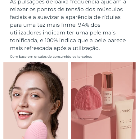
As pulsações de baixa frequência ajudam a
Omã
Entrega prevista
8/15/26
relaxar os pontos de tensão dos músculos
faciais e a suavizar a aparência de rídulas
Filipinas
Entrega prevista
8/15/26
para uma tez mais firme. 94% dos
utilizadores indicam ter uma pele mais
Polônia
Entrega prevista
8/13/26
tonificada, e 100% indica que a pele parece
mais refrescada após a utilização.
Portugal
Entrega prevista
8/12/26
Com base em ensaios de consumidores terceiros
Porto Rico
Entrega prevista
8/14/26
Catar
Entrega prevista
8/13/26
Reunião
Entrega prevista
8/17/26
Romênia
Entrega prevista
8/12/26
Rússia
Entrega prevista
8/20/26
Arábia Saudita
Entrega prevista
8/13/26