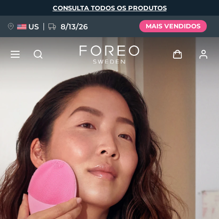
Pular
CONSULTA TODOS OS PRODUTOS
para
o
conteúdo
principal
US
8/13/26
MAIS VENDIDOS
NOVIDADE
Entrar
Idioma
BREAKING NEWS
Perfil de usuário
English
Deutsch
Español
Meus aparelhos
FAQ™ Pure Beauty-Tech Elixir
Français
Italiano
Português
Meus pedidos
Polski
Svenska
Русский
Türkçe
简体中文
繁體中文
Meus endereços
issa™ Teeth Whitening Set
As minhas subscrições