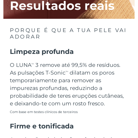
Resultados reais
Luxemburgo
Entrega prevista
8/9/26
Macau, RAE da
Entrega prevista
8/11/26
China
PORQUE É QUE A TUA PELE VAI
ADORAR
Malásia
Entrega prevista
8/12/26
Limpeza profunda
Malta
Entrega prevista
8/9/26
O LUNA
3 remove até 99,5% de resíduos.
TM
México
Entrega prevista
8/13/26
As pulsações T-Sonic
dilatam os poros
TM
temporariamente para remover as
Mônaco
Entrega prevista
8/10/26
impurezas profundas, reduzindo a
probabilidade de teres erupções cutâneas,
Países Baixos
Entrega prevista
8/9/26
e deixando-te com um rosto fresco.
Com base em testes clínicos de terceiros
Nova Zelândia
Entrega prevista
8/9/26
Firme e tonificada
Noruega
Entrega prevista
8/9/26