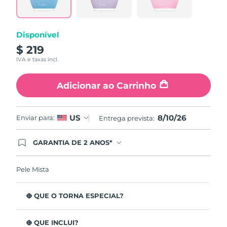
page
link.
Disponível
$ 219
IVA e taxas incl.
Adicionar ao Carrinho
8/10/26
US
Enviar para:
Entrega prevista:
GARANTIA DE 2 ANOS*
Ao efetuar seu pedido hoje, você tem direito a
cobertura completa da Garantia FOREO. Isso
significa que se você tiver qualquer problema até
Pele Mista
2 anos após a compra, a FOREO substituirá seu
produto gratuitamente.*exceto pelo Luna FOFO
e Luna Play plus cuja garantia é de 90 dias.
O QUE O TORNA ESPECIAL?
Está clinicamente provado que remove 99,5% de
impurezas, sebo e resíduos de maquilhagem da pele.
O QUE INCLUI?