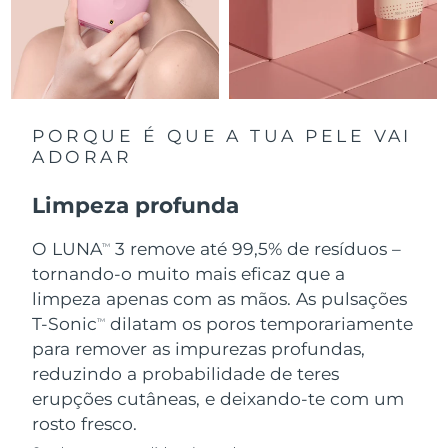
Singapura
Entrega prevista
8/11/26
Eslováquia
Entrega prevista
8/9/26
Eslovênia
Entrega prevista
8/9/26
PORQUE É QUE A TUA PELE VAI
ADORAR
África do Sul
Entrega prevista
8/17/26
Limpeza profunda
Coreia do Sul
Entrega prevista
8/11/26
O LUNA
3 remove até 99,5% de resíduos –
TM
Espanha
tornando-o muito mais eficaz que a
Entrega prevista
8/9/26
limpeza apenas com as mãos. As pulsações
Suécia
Entrega prevista
8/9/26
T-Sonic
dilatam os poros temporariamente
TM
para remover as impurezas profundas,
Suíça
Entrega prevista
8/9/26
reduzindo a probabilidade de teres
erupções cutâneas, e deixando-te com um
Taiwan
Entrega prevista
8/14/26
rosto fresco.