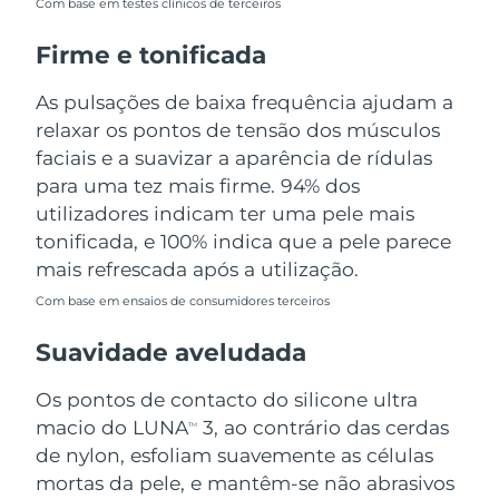
Com base em testes clínicos de terceiros
Tailândia
Entrega prevista
8/13/26
Firme e tonificada
Turquia
Entrega prevista
8/10/26
As pulsações de baixa frequência ajudam a
Emirados Árabes
relaxar os pontos de tensão dos músculos
Entrega prevista
8/10/26
Unidos
faciais e a suavizar a aparência de rídulas
para uma tez mais firme. 94% dos
Reino Unido
Entrega prevista
8/9/26
utilizadores indicam ter uma pele mais
tonificada, e 100% indica que a pele parece
Estados Unidos
Entrega prevista
8/10/26
mais refrescada após a utilização.
Uzbequistão
Entrega prevista
8/14/26
Com base em ensaios de consumidores terceiros
Suavidade aveludada
Vietnã
Entrega prevista
8/15/26
Os pontos de contacto do silicone ultra
macio do LUNA
3, ao contrário das cerdas
TM
de nylon, esfoliam suavemente as células
mortas da pele, e mantêm-se não abrasivos