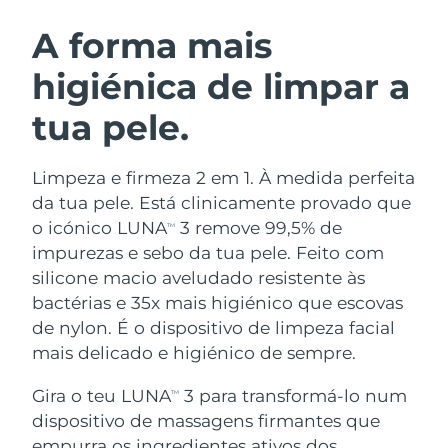
ROTINA DE BELEZA SUECA
Áustria
Entrega prevista
8/9/26
A forma mais
higiénica de limpar a
Barein
Entrega prevista
8/10/26
tua pele.
Limpeza facial
Lifting facial
Bélgica
Entrega prevista
8/9/26
LUNA™ 4 kit
BEAR™ 2 kit
Bermudas
Entrega prevista
8/15/26
Limpeza e firmeza 2 em 1. À medida perfeita
Anti-aging massage
Microcurrent toning
da tua pele. Está clinicamente provado que
Bósnia e
o icónico LUNA
3 remove 99,5% de
TM
Entrega prevista
8/12/26
Hidratação
Cuidado oral
Herzegovina
impurezas e sebo da tua pele. Feito com
LUNA™ 4 Plus
BEAR™ 2 go
UFO™ 3 kit
issa™ 4
silicone macio aveludado resistente às
Massage, LED heating
Microcurrent toning on-the-go
Brunei
Entrega prevista
8/14/26
TRATAMENTO ANTIENVELHECIMENTO
bactérias e 35x mais higiénico que escovas
Deep facial hydration
Hybrid silicone sonic toothbrush
FAQ™
de nylon. É o dispositivo de limpeza facial
Bulgária
Entrega prevista
8/9/26
mais delicado e higiénico de sempre.
LUNA™ 4 Men
BEAR™ 2 eyes & lips
UFO™ 3 LED
NEW
issa™ 4 plus
Canadá
For men, anti-aging massage
Microcurrent line smoothing device
Entrega prevista
8/13/26
Gira o teu LUNA
3 para transformá-lo num
Near-infrared and red light therapy
TM
Smart hybrid silicone sonic toothbrush
device
dispositivo de massagens firmantes que
Chile
Entrega prevista
8/13/26
Antienvelhecimento
Tratamentos LED
empurra os ingredientes ativos dos