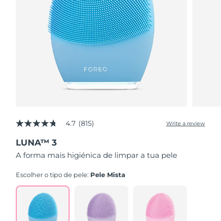
4.7
(815)
Write a review
4.7
out
LUNA™ 3
of
5
A forma mais higiénica de limpar a tua pele
stars,
average
rating
Escolher o tipo de pele:
Pele Mista
value.
Read
815
Reviews.
Same