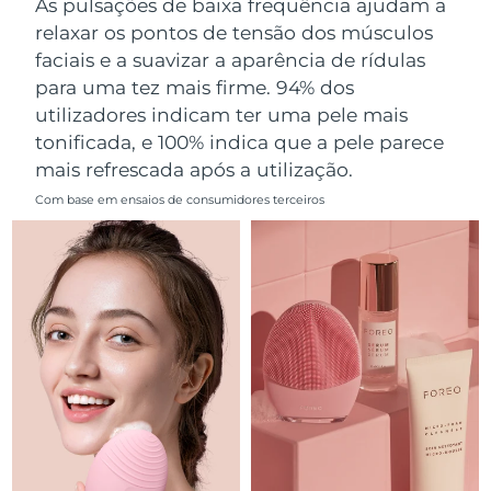
As pulsações de baixa frequência ajudam a
Omã
Entrega prevista
8/12/26
relaxar os pontos de tensão dos músculos
faciais e a suavizar a aparência de rídulas
Filipinas
Entrega prevista
8/12/26
para uma tez mais firme. 94% dos
utilizadores indicam ter uma pele mais
Polônia
Entrega prevista
8/10/26
tonificada, e 100% indica que a pele parece
mais refrescada após a utilização.
Portugal
Entrega prevista
8/9/26
Com base em ensaios de consumidores terceiros
Porto Rico
Entrega prevista
8/11/26
Catar
Entrega prevista
8/10/26
Reunião
Entrega prevista
8/14/26
Romênia
Entrega prevista
8/9/26
Rússia
Entrega prevista
8/17/26
Arábia Saudita
Entrega prevista
8/10/26