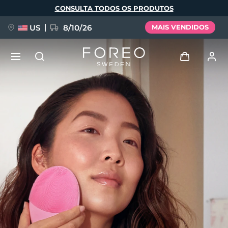
Pular
CONSULTA TODOS OS PRODUTOS
para
o
conteúdo
principal
US
8/10/26
MAIS VENDIDOS
NOVIDADE
Entrar
Idioma
BREAKING NEWS
Perfil de usuário
English
Deutsch
Español
Meus aparelhos
FAQ™ Pure Beauty-Tech Elixir
Français
Italiano
Português
Meus pedidos
Polski
Svenska
Русский
Türkçe
简体中文
繁體中文
Meus endereços
issa™ Teeth Whitening Set
As minhas subscrições