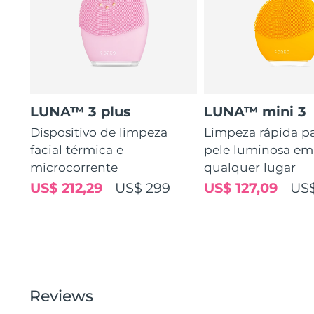
LUNA™ 3 plus
LUNA™ mini 3
Dispositivo de limpeza
Limpeza rápida p
facial térmica e
pele luminosa em
microcorrente
qualquer lugar
US$ 212,29
US$ 299
US$ 127,09
US$