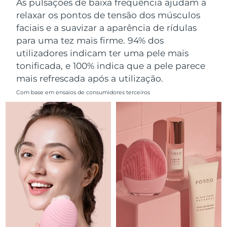
As pulsações de baixa frequência ajudam a
Omã
Entrega prevista
11.08.2026
relaxar os pontos de tensão dos músculos
faciais e a suavizar a aparência de rídulas
Filipinas
Entrega prevista
11.08.2026
para uma tez mais firme. 94% dos
utilizadores indicam ter uma pele mais
Polônia
Entrega prevista
09.08.2026
tonificada, e 100% indica que a pele parece
mais refrescada após a utilização.
Portugal
Entrega prevista
08.08.2026
Com base em ensaios de consumidores terceiros
Porto Rico
Entrega prevista
10.08.2026
Catar
Entrega prevista
09.08.2026
Reunião
Entrega prevista
13.08.2026
Romênia
Entrega prevista
08.08.2026
Rússia
Entrega prevista
16.08.2026
Arábia Saudita
Entrega prevista
09.08.2026