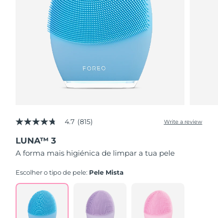
4.7
(815)
Write a review
4.7
out
LUNA™ 3
of
5
A forma mais higiénica de limpar a tua pele
stars,
average
rating
Escolher o tipo de pele:
Pele Mista
value.
Read
815
Reviews.
Same