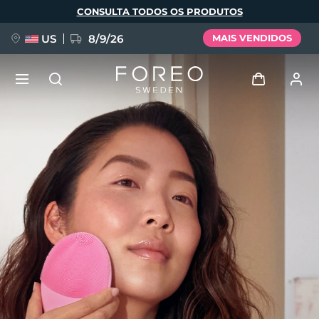
Pular
CONSULTA TODOS OS PRODUTOS
para
o
conteúdo
principal
US
8/9/26
MAIS VENDIDOS
NOVIDADE
Entrar
Idioma
BREAKING NEWS
Perfil de usuário
English
Deutsch
Español
Meus aparelhos
FAQ™ Pure Beauty-Tech Elixir
Français
Italiano
Português
Meus pedidos
Polski
Svenska
Русский
Türkçe
简体中文
繁體中文
Meus endereços
issa™ Teeth Whitening Set
As minhas subscrições