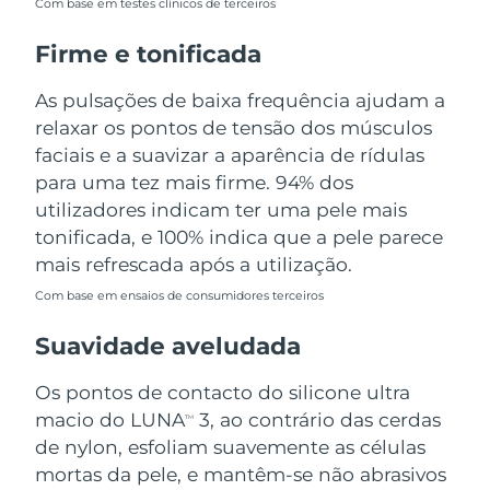
Com base em testes clínicos de terceiros
Tailândia
Entrega prevista
12.08.2026
Firme e tonificada
Turquia
Entrega prevista
09.08.2026
As pulsações de baixa frequência ajudam a
Emirados Árabes
relaxar os pontos de tensão dos músculos
Entrega prevista
09.08.2026
Unidos
faciais e a suavizar a aparência de rídulas
para uma tez mais firme. 94% dos
Reino Unido
Entrega prevista
08.08.2026
utilizadores indicam ter uma pele mais
tonificada, e 100% indica que a pele parece
Estados Unidos
Entrega prevista
09.08.2026
mais refrescada após a utilização.
Uzbequistão
Entrega prevista
13.08.2026
Com base em ensaios de consumidores terceiros
Suavidade aveludada
Vietnã
Entrega prevista
14.08.2026
Os pontos de contacto do silicone ultra
macio do LUNA
3, ao contrário das cerdas
TM
de nylon, esfoliam suavemente as células
mortas da pele, e mantêm-se não abrasivos