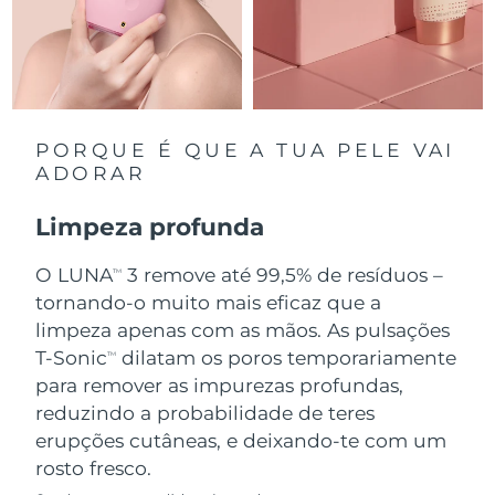
Singapura
Entrega prevista
10.08.2026
Eslováquia
Entrega prevista
08.08.2026
Eslovênia
Entrega prevista
08.08.2026
PORQUE É QUE A TUA PELE VAI
ADORAR
África do Sul
Entrega prevista
16.08.2026
Limpeza profunda
Coreia do Sul
Entrega prevista
10.08.2026
O LUNA
3 remove até 99,5% de resíduos –
TM
Espanha
tornando-o muito mais eficaz que a
Entrega prevista
08.08.2026
limpeza apenas com as mãos. As pulsações
Suécia
Entrega prevista
08.08.2026
T-Sonic
dilatam os poros temporariamente
TM
para remover as impurezas profundas,
Suíça
Entrega prevista
08.08.2026
reduzindo a probabilidade de teres
erupções cutâneas, e deixando-te com um
Taiwan
Entrega prevista
13.08.2026
rosto fresco.