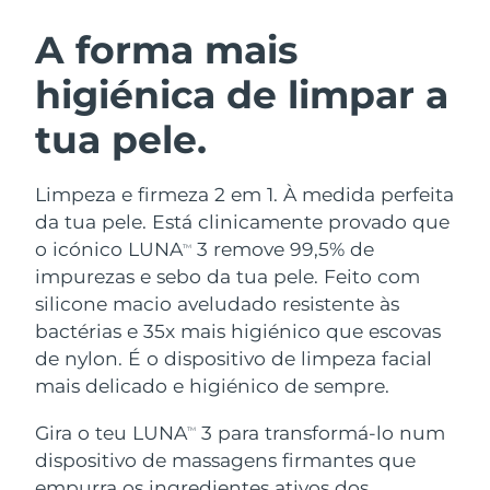
ROTINA DE BELEZA SUECA
Áustria
Entrega prevista
08.08.2026
A forma mais
higiénica de limpar a
Barein
Entrega prevista
09.08.2026
tua pele.
Limpeza facial
Lifting facial
Bélgica
Entrega prevista
08.08.2026
LUNA™ 4 kit
BEAR™ 2 kit
Bermudas
Entrega prevista
14.08.2026
Limpeza e firmeza 2 em 1. À medida perfeita
Anti-aging massage
Microcurrent toning
da tua pele. Está clinicamente provado que
Bósnia e
o icónico LUNA
3 remove 99,5% de
TM
Entrega prevista
11.08.2026
Hidratação
Cuidado oral
Herzegovina
impurezas e sebo da tua pele. Feito com
LUNA™ 4 Plus
BEAR™ 2 go
UFO™ 3 kit
issa™ 4
silicone macio aveludado resistente às
Massage, LED heating
Microcurrent toning on-the-go
Brunei
Entrega prevista
13.08.2026
TRATAMENTO ANTIENVELHECIMENTO
bactérias e 35x mais higiénico que escovas
Deep facial hydration
Hybrid silicone sonic toothbrush
FAQ™
de nylon. É o dispositivo de limpeza facial
Bulgária
Entrega prevista
08.08.2026
mais delicado e higiénico de sempre.
LUNA™ 4 Men
BEAR™ 2 eyes & lips
UFO™ 3 LED
NEW
issa™ 4 plus
Canadá
For men, anti-aging massage
Microcurrent line smoothing device
Entrega prevista
12.08.2026
Gira o teu LUNA
3 para transformá-lo num
Near-infrared and red light therapy
TM
Smart hybrid silicone sonic toothbrush
device
dispositivo de massagens firmantes que
Chile
Entrega prevista
12.08.2026
Antienvelhecimento
Tratamentos LED
empurra os ingredientes ativos dos