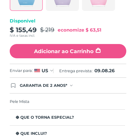
page
link.
Disponível
$ 155,49
$ 219
economize
$ 63,51
IVA e taxas incl.
Adicionar ao Carrinho
09.08.26
US
Enviar para:
Entrega prevista:
GARANTIA DE 2 ANOS*
Ao efetuar seu pedido hoje, você tem direito a
cobertura completa da Garantia FOREO. Isso
significa que se você tiver qualquer problema até
Pele Mista
2 anos após a compra, a FOREO substituirá seu
produto gratuitamente.*exceto pelo Luna FOFO
e Luna Play plus cuja garantia é de 90 dias.
O QUE O TORNA ESPECIAL?
Está clinicamente provado que remove 99,5% de
impurezas, sebo e resíduos de maquilhagem da pele.
O QUE INCLUI?