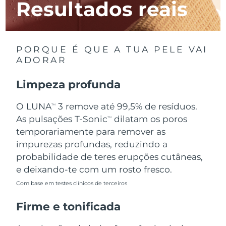
Resultados reais
Luxemburgo
Entrega prevista
08.08.2026
Macau, RAE da
Entrega prevista
10.08.2026
China
PORQUE É QUE A TUA PELE VAI
ADORAR
Malásia
Entrega prevista
11.08.2026
Limpeza profunda
Malta
Entrega prevista
08.08.2026
O LUNA
3 remove até 99,5% de resíduos.
TM
México
Entrega prevista
12.08.2026
As pulsações T-Sonic
dilatam os poros
TM
temporariamente para remover as
Mônaco
Entrega prevista
09.08.2026
impurezas profundas, reduzindo a
probabilidade de teres erupções cutâneas,
Países Baixos
Entrega prevista
08.08.2026
e deixando-te com um rosto fresco.
Com base em testes clínicos de terceiros
Nova Zelândia
Entrega prevista
08.08.2026
Firme e tonificada
Noruega
Entrega prevista
08.08.2026