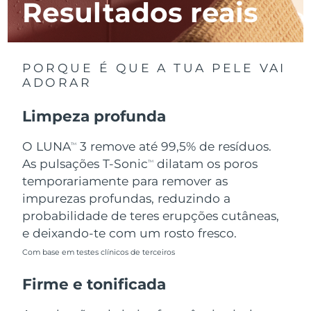
Resultados reais
Luxemburgo
Entrega prevista
8/11/26
Macau, RAE da
Entrega prevista
8/13/26
China
PORQUE É QUE A TUA PELE VAI
ADORAR
Malásia
Entrega prevista
8/14/26
Limpeza profunda
Malta
Entrega prevista
8/11/26
O LUNA
3 remove até 99,5% de resíduos.
TM
México
Entrega prevista
8/15/26
As pulsações T-Sonic
dilatam os poros
TM
temporariamente para remover as
Mônaco
Entrega prevista
8/12/26
impurezas profundas, reduzindo a
probabilidade de teres erupções cutâneas,
Países Baixos
Entrega prevista
8/11/26
e deixando-te com um rosto fresco.
Com base em testes clínicos de terceiros
Nova Zelândia
Entrega prevista
8/11/26
Firme e tonificada
Noruega
Entrega prevista
8/11/26