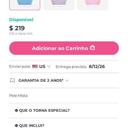
page
link.
Disponível
$ 219
IVA e taxas incl.
Adicionar ao Carrinho
8/12/26
US
Enviar para:
Entrega prevista:
GARANTIA DE 2 ANOS*
Ao efetuar seu pedido hoje, você tem direito a
cobertura completa da Garantia FOREO. Isso
significa que se você tiver qualquer problema até
Pele Mista
2 anos após a compra, a FOREO substituirá seu
produto gratuitamente.*exceto pelo Luna FOFO
e Luna Play plus cuja garantia é de 90 dias.
O QUE O TORNA ESPECIAL?
Está clinicamente provado que remove 99,5% de
impurezas, sebo e resíduos de maquilhagem da pele.
O QUE INCLUI?