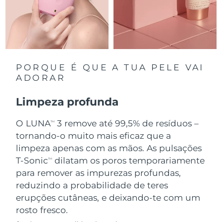
Singapura
Entrega prevista
8/13/26
Eslováquia
Entrega prevista
8/11/26
Eslovênia
Entrega prevista
8/11/26
PORQUE É QUE A TUA PELE VAI
ADORAR
África do Sul
Entrega prevista
8/19/26
Limpeza profunda
Coreia do Sul
Entrega prevista
8/13/26
O LUNA
3 remove até 99,5% de resíduos –
TM
Espanha
tornando-o muito mais eficaz que a
Entrega prevista
8/11/26
limpeza apenas com as mãos. As pulsações
Suécia
Entrega prevista
8/11/26
T-Sonic
dilatam os poros temporariamente
TM
para remover as impurezas profundas,
Suíça
Entrega prevista
8/11/26
reduzindo a probabilidade de teres
erupções cutâneas, e deixando-te com um
Taiwan
Entrega prevista
8/16/26
rosto fresco.