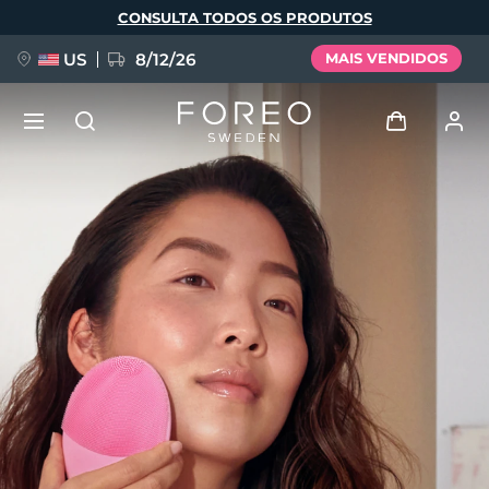
Pular
CONSULTA TODOS OS PRODUTOS
para
o
conteúdo
principal
US
8/12/26
MAIS VENDIDOS
NOVIDADE
Entrar
Idioma
BREAKING NEWS
Perfil de usuário
English
Deutsch
Español
Meus aparelhos
FAQ™ Pure Beauty-Tech Elixir
Français
Italiano
Português
Meus pedidos
Polski
Svenska
Русский
Türkçe
简体中文
繁體中文
Meus endereços
issa™ Teeth Whitening Set
As minhas subscrições