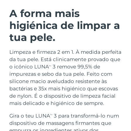
ROTINA DE BELEZA SUECA
Áustria
Entrega prevista
8/11/26
A forma mais
higiénica de limpar a
Barein
Entrega prevista
8/12/26
tua pele.
Limpeza facial
Lifting facial
Bélgica
Entrega prevista
8/11/26
LUNA™ 4 kit
BEAR™ 2 kit
Bermudas
Entrega prevista
8/17/26
Limpeza e firmeza 2 em 1. À medida perfeita
Anti-aging massage
Microcurrent toning
da tua pele. Está clinicamente provado que
Bósnia e
o icónico LUNA
3 remove 99,5% de
TM
Entrega prevista
8/14/26
Hidratação
Cuidado oral
Herzegovina
impurezas e sebo da tua pele. Feito com
LUNA™ 4 Plus
BEAR™ 2 go
UFO™ 3 kit
issa™ 4
silicone macio aveludado resistente às
Massage, LED heating
Microcurrent toning on-the-go
Brunei
Entrega prevista
8/16/26
TRATAMENTO ANTIENVELHECIMENTO
bactérias e 35x mais higiénico que escovas
Deep facial hydration
Hybrid silicone sonic toothbrush
FAQ™
de nylon. É o dispositivo de limpeza facial
Bulgária
Entrega prevista
8/11/26
mais delicado e higiénico de sempre.
LUNA™ 4 Men
BEAR™ 2 eyes & lips
UFO™ 3 LED
NEW
issa™ 4 plus
Canadá
For men, anti-aging massage
Microcurrent line smoothing device
Entrega prevista
8/15/26
Gira o teu LUNA
3 para transformá-lo num
Near-infrared and red light therapy
TM
Smart hybrid silicone sonic toothbrush
device
dispositivo de massagens firmantes que
Chile
Entrega prevista
8/15/26
Antienvelhecimento
Tratamentos LED
empurra os ingredientes ativos dos