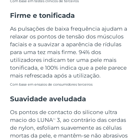
Com base em testes clínicos de terceiros
Tailândia
Entrega prevista
8/15/26
Firme e tonificada
Turquia
Entrega prevista
8/12/26
As pulsações de baixa frequência ajudam a
Emirados Árabes
relaxar os pontos de tensão dos músculos
Entrega prevista
8/12/26
Unidos
faciais e a suavizar a aparência de rídulas
para uma tez mais firme. 94% dos
Reino Unido
Entrega prevista
8/11/26
utilizadores indicam ter uma pele mais
tonificada, e 100% indica que a pele parece
Estados Unidos
Entrega prevista
8/12/26
mais refrescada após a utilização.
Uzbequistão
Entrega prevista
8/16/26
Com base em ensaios de consumidores terceiros
Suavidade aveludada
Vietnã
Entrega prevista
8/17/26
Os pontos de contacto do silicone ultra
macio do LUNA
3, ao contrário das cerdas
TM
de nylon, esfoliam suavemente as células
mortas da pele, e mantêm-se não abrasivos