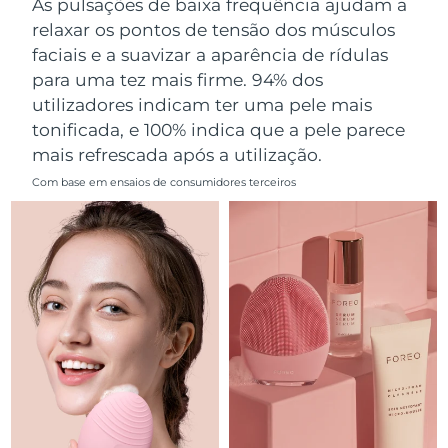
As pulsações de baixa frequência ajudam a
Omã
Entrega prevista
8/14/26
relaxar os pontos de tensão dos músculos
faciais e a suavizar a aparência de rídulas
Filipinas
Entrega prevista
8/14/26
para uma tez mais firme. 94% dos
utilizadores indicam ter uma pele mais
Polônia
Entrega prevista
8/12/26
tonificada, e 100% indica que a pele parece
mais refrescada após a utilização.
Portugal
Entrega prevista
8/11/26
Com base em ensaios de consumidores terceiros
Porto Rico
Entrega prevista
8/13/26
Catar
Entrega prevista
8/12/26
Reunião
Entrega prevista
8/16/26
Romênia
Entrega prevista
8/11/26
Rússia
Entrega prevista
8/19/26
Arábia Saudita
Entrega prevista
8/12/26