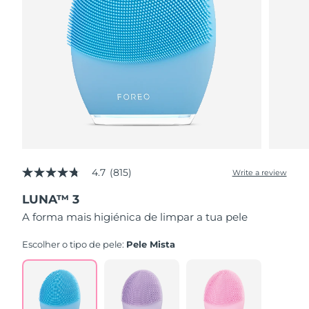
4.7
(815)
Write a review
4.7
out
LUNA™ 3
of
5
A forma mais higiénica de limpar a tua pele
stars,
average
rating
Escolher o tipo de pele:
Pele Mista
value.
Read
815
Reviews.
Same