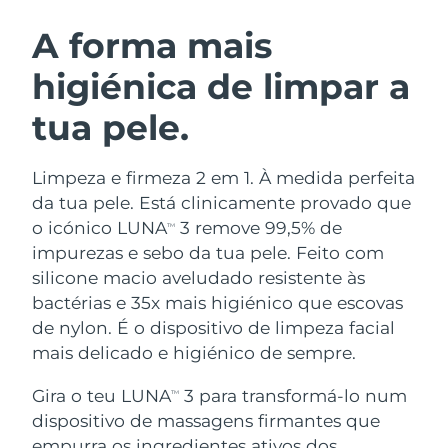
ROTINA DE BELEZA SUECA
Áustria
Entrega prevista
12/08/2026
A forma mais
higiénica de limpar a
Barein
Entrega prevista
13/08/2026
tua pele.
Limpeza facial
Lifting facial
Bélgica
Entrega prevista
12/08/2026
LUNA™ 4 kit
BEAR™ 2 kit
Bermudas
Entrega prevista
18/08/2026
Limpeza e firmeza 2 em 1. À medida perfeita
Anti-aging massage
Microcurrent toning
da tua pele. Está clinicamente provado que
Bósnia e
o icónico LUNA
3 remove 99,5% de
TM
Entrega prevista
15/08/2026
Hidratação
Cuidado oral
Herzegovina
impurezas e sebo da tua pele. Feito com
LUNA™ 4 Plus
BEAR™ 2 go
UFO™ 3 kit
issa™ 4
silicone macio aveludado resistente às
Massage, LED heating
Microcurrent toning on-the-go
Brunei
Entrega prevista
17/08/2026
TRATAMENTO ANTIENVELHECIMENTO
bactérias e 35x mais higiénico que escovas
Deep facial hydration
Hybrid silicone sonic toothbrush
FAQ™
de nylon. É o dispositivo de limpeza facial
Bulgária
Entrega prevista
12/08/2026
mais delicado e higiénico de sempre.
LUNA™ 4 Men
BEAR™ 2 eyes & lips
UFO™ 3 LED
NEW
issa™ 4 plus
Canadá
For men, anti-aging massage
Microcurrent line smoothing device
Entrega prevista
16/08/2026
Gira o teu LUNA
3 para transformá-lo num
Near-infrared and red light therapy
TM
Smart hybrid silicone sonic toothbrush
device
dispositivo de massagens firmantes que
Chile
Entrega prevista
16/08/2026
Antienvelhecimento
Tratamentos LED
empurra os ingredientes ativos dos