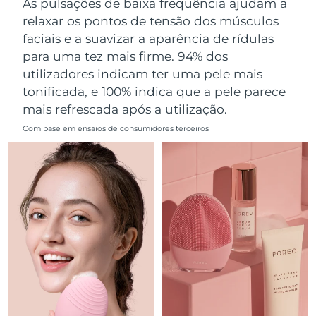
As pulsações de baixa frequência ajudam a
Omã
Entrega prevista
15/08/2026
relaxar os pontos de tensão dos músculos
faciais e a suavizar a aparência de rídulas
Filipinas
Entrega prevista
15/08/2026
para uma tez mais firme. 94% dos
utilizadores indicam ter uma pele mais
Polônia
Entrega prevista
13/08/2026
tonificada, e 100% indica que a pele parece
mais refrescada após a utilização.
Portugal
Entrega prevista
12/08/2026
Com base em ensaios de consumidores terceiros
Porto Rico
Entrega prevista
14/08/2026
Catar
Entrega prevista
13/08/2026
Reunião
Entrega prevista
17/08/2026
Romênia
Entrega prevista
12/08/2026
Rússia
Entrega prevista
20/08/2026
Arábia Saudita
Entrega prevista
13/08/2026