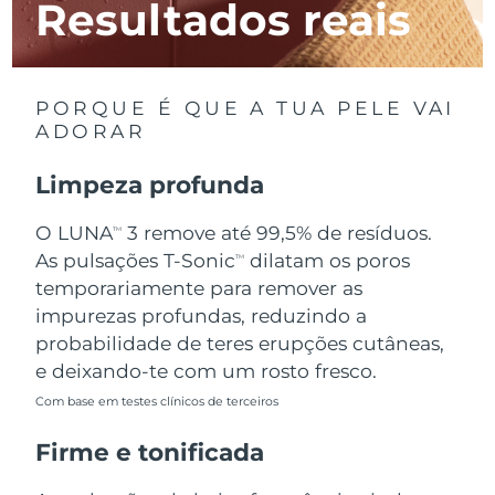
Resultados reais
Luxemburgo
Entrega prevista
12/08/2026
Macau, RAE da
Entrega prevista
14/08/2026
China
PORQUE É QUE A TUA PELE VAI
ADORAR
Malásia
Entrega prevista
15/08/2026
Limpeza profunda
Malta
Entrega prevista
12/08/2026
O LUNA
3 remove até 99,5% de resíduos.
TM
México
Entrega prevista
16/08/2026
As pulsações T-Sonic
dilatam os poros
TM
temporariamente para remover as
Mônaco
Entrega prevista
13/08/2026
impurezas profundas, reduzindo a
probabilidade de teres erupções cutâneas,
Países Baixos
Entrega prevista
12/08/2026
e deixando-te com um rosto fresco.
Com base em testes clínicos de terceiros
Nova Zelândia
Entrega prevista
12/08/2026
Firme e tonificada
Noruega
Entrega prevista
12/08/2026