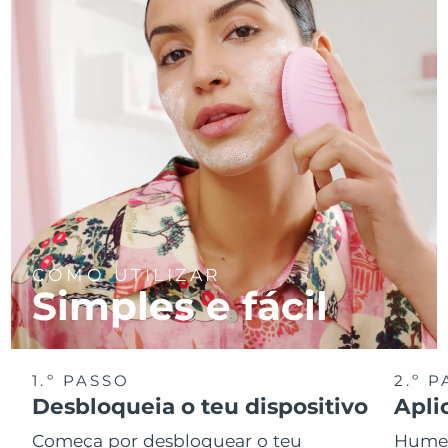
COMO UTILIZAR
Simples e fácil
1.º PASSO
2.º 
Desbloqueia o teu dispositivo
Apli
Começa por desbloquear o teu
Humede