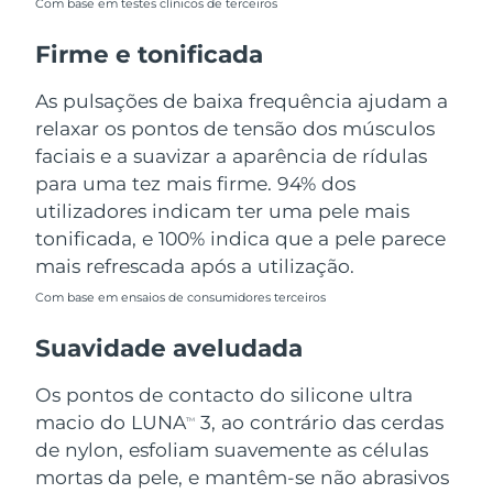
Com base em testes clínicos de terceiros
Tailândia
Entrega prevista
16/08/2026
Firme e tonificada
Turquia
Entrega prevista
13/08/2026
As pulsações de baixa frequência ajudam a
Emirados Árabes
relaxar os pontos de tensão dos músculos
Entrega prevista
13/08/2026
Unidos
faciais e a suavizar a aparência de rídulas
para uma tez mais firme. 94% dos
Reino Unido
Entrega prevista
12/08/2026
utilizadores indicam ter uma pele mais
tonificada, e 100% indica que a pele parece
Estados Unidos
Entrega prevista
13/08/2026
mais refrescada após a utilização.
Uzbequistão
Entrega prevista
17/08/2026
Com base em ensaios de consumidores terceiros
Suavidade aveludada
Vietnã
Entrega prevista
18/08/2026
Os pontos de contacto do silicone ultra
macio do LUNA
3, ao contrário das cerdas
TM
de nylon, esfoliam suavemente as células
mortas da pele, e mantêm-se não abrasivos