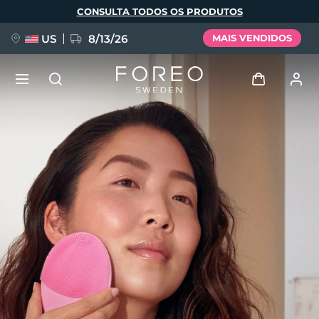
Pular
CONSULTA TODOS OS PRODUTOS
para
o
conteúdo
principal
US
8/13/26
MAIS VENDIDOS
NOVIDADE
Entrar
Idioma
BREAKING NEWS
Perfil de usuário
English
Deutsch
Español
Meus aparelhos
FAQ™ Pure Beauty-Tech Elixir
Français
Italiano
Português
Meus pedidos
Polski
Svenska
Русский
Türkçe
简体中文
繁體中文
Meus endereços
issa™ Teeth Whitening Set
As minhas subscrições