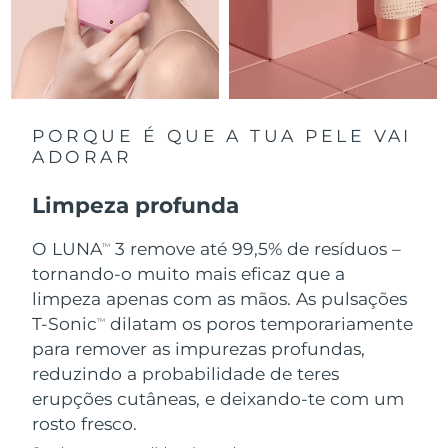
Singapura
Entrega prevista
14/08/2026
Eslováquia
Entrega prevista
12/08/2026
Eslovênia
Entrega prevista
12/08/2026
PORQUE É QUE A TUA PELE VAI
ADORAR
África do Sul
Entrega prevista
20/08/2026
Limpeza profunda
Coreia do Sul
Entrega prevista
14/08/2026
O LUNA
3 remove até 99,5% de resíduos –
TM
Espanha
tornando-o muito mais eficaz que a
Entrega prevista
12/08/2026
limpeza apenas com as mãos. As pulsações
Suécia
Entrega prevista
12/08/2026
T-Sonic
dilatam os poros temporariamente
TM
para remover as impurezas profundas,
Suíça
Entrega prevista
12/08/2026
reduzindo a probabilidade de teres
erupções cutâneas, e deixando-te com um
Taiwan
Entrega prevista
17/08/2026
rosto fresco.