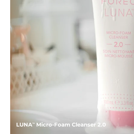
LUNA
Micro-Foam Cleanser 2.0
TM