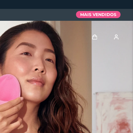
MAIS VENDIDOS
Entrar
Perfil de usuário
Meus aparelhos
Meus pedidos
Meus endereços
As minhas subscrições