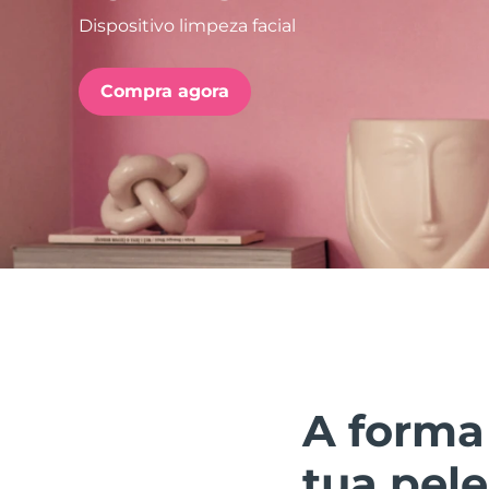
Dispositivo limpeza facial
issa™ Teeth Whitening Set
Compra agora
FAQ™ Dual LED Panel
POPULAR
Ofertas especiais
Bestsellers
A forma
tua pele