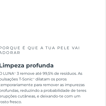
PORQUE É QUE A TUA PELE VAI
ADORAR
Limpeza profunda
O LUNA
3 remove até 99,5% de resíduos. As
TM
pulsações T-Sonic
dilatam os poros
TM
temporariamente para remover as impurezas
profundas, reduzindo a probabilidade de teres
erupções cutâneas, e deixando-te com um
rosto fresco.