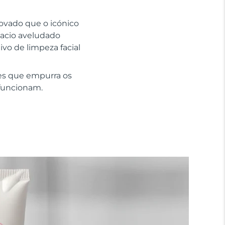
rovado que o icónico
macio aveludado
ivo de limpeza facial
es que empurra os
 funcionam.