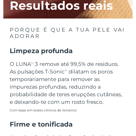
Resultados reais
Luxemburgo
Entrega prevista
11/08/2026
Macau, RAE da
Entrega prevista
13/08/2026
China
PORQUE É QUE A TUA PELE VAI
ADORAR
Malásia
Entrega prevista
14/08/2026
Limpeza profunda
Malta
Entrega prevista
11/08/2026
O LUNA
3 remove até 99,5% de resíduos.
TM
México
Entrega prevista
15/08/2026
As pulsações T-Sonic
dilatam os poros
TM
temporariamente para remover as
Mônaco
Entrega prevista
12/08/2026
impurezas profundas, reduzindo a
probabilidade de teres erupções cutâneas,
Países Baixos
Entrega prevista
11/08/2026
e deixando-te com um rosto fresco.
Com base em testes clínicos de terceiros
Nova Zelândia
Entrega prevista
11/08/2026
Firme e tonificada
Noruega
Entrega prevista
11/08/2026