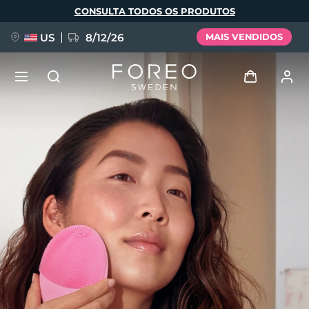
Pular
CONSULTA TODOS OS PRODUTOS
para
o
conteúdo
principal
US
8/12/26
MAIS VENDIDOS
NOVIDADE
Entrar
Idioma
BREAKING NEWS
Perfil de usuário
English
Deutsch
Español
Meus aparelhos
FAQ™ Pure Beauty-Tech Elixir
Français
Italiano
Português
Meus pedidos
Polski
Svenska
Русский
Türkçe
简体中文
繁體中文
Meus endereços
issa™ Teeth Whitening Set
As minhas subscrições