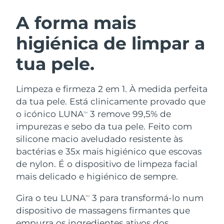
ROTINA DE BELEZA SUECA
Áustria
Entrega prevista
11/08/2026
A forma mais
higiénica de limpar a
Barein
Entrega prevista
12/08/2026
tua pele.
Limpeza facial
Lifting facial
Bélgica
Entrega prevista
11/08/2026
LUNA™ 4 kit
BEAR™ 2 kit
Bermudas
Entrega prevista
17/08/2026
Limpeza e firmeza 2 em 1. À medida perfeita
Anti-aging massage
Microcurrent toning
da tua pele. Está clinicamente provado que
Bósnia e
o icónico LUNA
3 remove 99,5% de
TM
Entrega prevista
14/08/2026
Hidratação
Cuidado oral
Herzegovina
impurezas e sebo da tua pele. Feito com
LUNA™ 4 Plus
BEAR™ 2 go
UFO™ 3 kit
issa™ 4
silicone macio aveludado resistente às
Massage, LED heating
Microcurrent toning on-the-go
Brunei
Entrega prevista
16/08/2026
TRATAMENTO ANTIENVELHECIMENTO
bactérias e 35x mais higiénico que escovas
Deep facial hydration
Hybrid silicone sonic toothbrush
FAQ™
de nylon. É o dispositivo de limpeza facial
Bulgária
Entrega prevista
11/08/2026
mais delicado e higiénico de sempre.
LUNA™ 4 Men
BEAR™ 2 eyes & lips
UFO™ 3 LED
NEW
issa™ 4 plus
Canadá
For men, anti-aging massage
Microcurrent line smoothing device
Entrega prevista
15/08/2026
Gira o teu LUNA
3 para transformá-lo num
Near-infrared and red light therapy
TM
Smart hybrid silicone sonic toothbrush
device
dispositivo de massagens firmantes que
Chile
Entrega prevista
15/08/2026
Antienvelhecimento
Tratamentos LED
empurra os ingredientes ativos dos