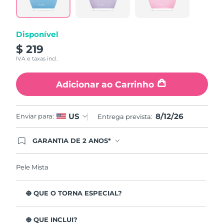
page
link.
Disponível
$ 219
IVA e taxas incl.
Adicionar ao Carrinho
8/12/26
US
Enviar para:
Entrega prevista:
GARANTIA DE 2 ANOS*
Ao efetuar seu pedido hoje, você tem direito a
cobertura completa da Garantia FOREO. Isso
significa que se você tiver qualquer problema até
Pele Mista
2 anos após a compra, a FOREO substituirá seu
produto gratuitamente.*exceto pelo Luna FOFO
e Luna Play plus cuja garantia é de 90 dias.
O QUE O TORNA ESPECIAL?
Está clinicamente provado que remove 99,5% de
impurezas, sebo e resíduos de maquilhagem da pele.
O QUE INCLUI?