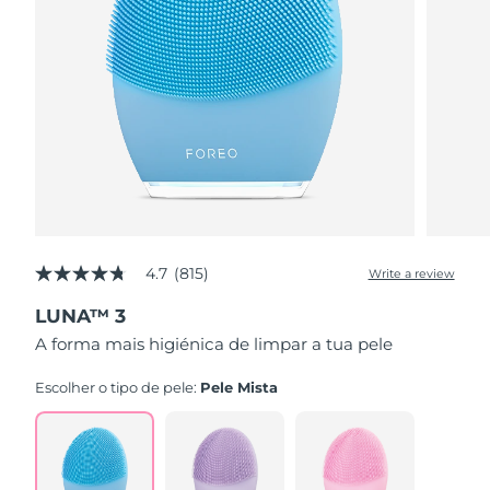
4.7
(815)
Write a review
4.7
out
LUNA™ 3
of
5
A forma mais higiénica de limpar a tua pele
stars,
average
rating
Escolher o tipo de pele:
Pele Mista
value.
Read
815
Reviews.
Same