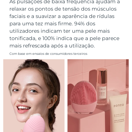
As pulsações de baixa frequência ajudam a
Omã
Entrega prevista
14/08/2026
relaxar os pontos de tensão dos músculos
faciais e a suavizar a aparência de rídulas
Filipinas
Entrega prevista
14/08/2026
para uma tez mais firme. 94% dos
utilizadores indicam ter uma pele mais
Polônia
Entrega prevista
12/08/2026
tonificada, e 100% indica que a pele parece
mais refrescada após a utilização.
Portugal
Entrega prevista
11/08/2026
Com base em ensaios de consumidores terceiros
Porto Rico
Entrega prevista
13/08/2026
Catar
Entrega prevista
12/08/2026
Reunião
Entrega prevista
16/08/2026
Romênia
Entrega prevista
11/08/2026
Rússia
Entrega prevista
19/08/2026
Arábia Saudita
Entrega prevista
12/08/2026