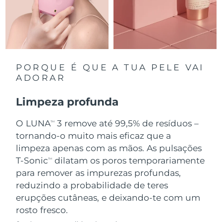
Singapura
Entrega prevista
13/08/2026
Eslováquia
Entrega prevista
11/08/2026
Eslovênia
Entrega prevista
11/08/2026
PORQUE É QUE A TUA PELE VAI
ADORAR
África do Sul
Entrega prevista
19/08/2026
Limpeza profunda
Coreia do Sul
Entrega prevista
13/08/2026
O LUNA
3 remove até 99,5% de resíduos –
TM
Espanha
tornando-o muito mais eficaz que a
Entrega prevista
11/08/2026
limpeza apenas com as mãos. As pulsações
Suécia
Entrega prevista
11/08/2026
T-Sonic
dilatam os poros temporariamente
TM
para remover as impurezas profundas,
Suíça
Entrega prevista
11/08/2026
reduzindo a probabilidade de teres
erupções cutâneas, e deixando-te com um
Taiwan
Entrega prevista
16/08/2026
rosto fresco.