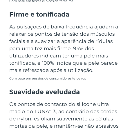
Com base em testes clínicos de terceiros
Tailândia
Entrega prevista
15/08/2026
Firme e tonificada
Turquia
Entrega prevista
12/08/2026
As pulsações de baixa frequência ajudam a
Emirados Árabes
relaxar os pontos de tensão dos músculos
Entrega prevista
12/08/2026
Unidos
faciais e a suavizar a aparência de rídulas
para uma tez mais firme. 94% dos
Reino Unido
Entrega prevista
11/08/2026
utilizadores indicam ter uma pele mais
tonificada, e 100% indica que a pele parece
Estados Unidos
Entrega prevista
12/08/2026
mais refrescada após a utilização.
Uzbequistão
Entrega prevista
16/08/2026
Com base em ensaios de consumidores terceiros
Suavidade aveludada
Vietnã
Entrega prevista
17/08/2026
Os pontos de contacto do silicone ultra
macio do LUNA
3, ao contrário das cerdas
TM
de nylon, esfoliam suavemente as células
mortas da pele, e mantêm-se não abrasivos