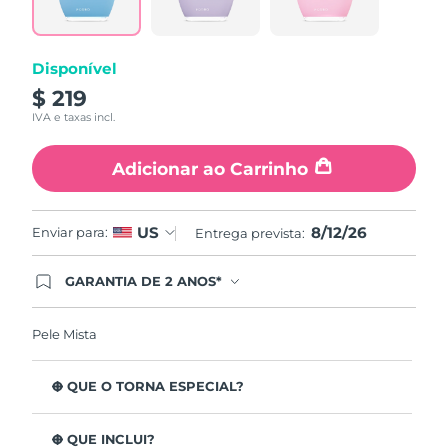
page
link.
Disponível
$ 219
IVA e taxas incl.
Adicionar ao Carrinho
8/12/26
US
Enviar para:
Entrega prevista:
GARANTIA DE 2 ANOS*
Ao efetuar seu pedido hoje, você tem direito a
cobertura completa da Garantia FOREO. Isso
significa que se você tiver qualquer problema até
Pele Mista
2 anos após a compra, a FOREO substituirá seu
produto gratuitamente.*exceto pelo Luna FOFO
e Luna Play plus cuja garantia é de 90 dias.
O QUE O TORNA ESPECIAL?
Está clinicamente provado que remove 99,5% de
impurezas, sebo e resíduos de maquilhagem da pele.
O QUE INCLUI?