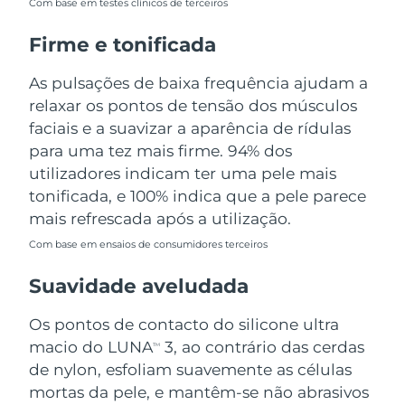
Com base em testes clínicos de terceiros
Tailândia
Entrega prevista
8/15/26
Firme e tonificada
Turquia
Entrega prevista
8/12/26
As pulsações de baixa frequência ajudam a
Emirados Árabes
relaxar os pontos de tensão dos músculos
Entrega prevista
8/12/26
Unidos
faciais e a suavizar a aparência de rídulas
para uma tez mais firme. 94% dos
Reino Unido
Entrega prevista
8/11/26
utilizadores indicam ter uma pele mais
tonificada, e 100% indica que a pele parece
Estados Unidos
Entrega prevista
8/12/26
mais refrescada após a utilização.
Uzbequistão
Entrega prevista
8/16/26
Com base em ensaios de consumidores terceiros
Suavidade aveludada
Vietnã
Entrega prevista
8/17/26
Os pontos de contacto do silicone ultra
macio do LUNA
3, ao contrário das cerdas
TM
de nylon, esfoliam suavemente as células
mortas da pele, e mantêm-se não abrasivos