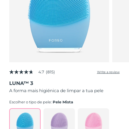
4.7
(815)
Write a review
4.7
out
LUNA™ 3
of
5
A forma mais higiénica de limpar a tua pele
stars,
average
rating
Escolher o tipo de pele:
Pele Mista
value.
Read
815
Reviews.
Same