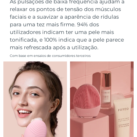
As pulsações de baixa frequência ajudam a
Omã
Entrega prevista
8/14/26
relaxar os pontos de tensão dos músculos
faciais e a suavizar a aparência de rídulas
Filipinas
Entrega prevista
8/14/26
para uma tez mais firme. 94% dos
utilizadores indicam ter uma pele mais
Polônia
Entrega prevista
8/12/26
tonificada, e 100% indica que a pele parece
mais refrescada após a utilização.
Portugal
Entrega prevista
8/11/26
Com base em ensaios de consumidores terceiros
Porto Rico
Entrega prevista
8/13/26
Catar
Entrega prevista
8/12/26
Reunião
Entrega prevista
8/16/26
Romênia
Entrega prevista
8/11/26
Rússia
Entrega prevista
8/19/26
Arábia Saudita
Entrega prevista
8/12/26