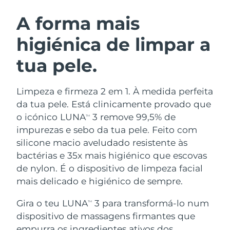
ROTINA DE BELEZA SUECA
Áustria
Entrega prevista
8/11/26
A forma mais
higiénica de limpar a
Barein
Entrega prevista
8/12/26
tua pele.
Limpeza facial
Lifting facial
Bélgica
Entrega prevista
8/11/26
LUNA™ 4 kit
BEAR™ 2 kit
Bermudas
Entrega prevista
8/17/26
Limpeza e firmeza 2 em 1. À medida perfeita
Anti-aging massage
Microcurrent toning
da tua pele. Está clinicamente provado que
Bósnia e
o icónico LUNA
3 remove 99,5% de
TM
Entrega prevista
8/14/26
Hidratação
Cuidado oral
Herzegovina
impurezas e sebo da tua pele. Feito com
LUNA™ 4 Plus
BEAR™ 2 go
UFO™ 3 kit
issa™ 4
silicone macio aveludado resistente às
Massage, LED heating
Microcurrent toning on-the-go
Brunei
Entrega prevista
8/16/26
TRATAMENTO ANTIENVELHECIMENTO
bactérias e 35x mais higiénico que escovas
Deep facial hydration
Hybrid silicone sonic toothbrush
FAQ™
de nylon. É o dispositivo de limpeza facial
Bulgária
Entrega prevista
8/11/26
mais delicado e higiénico de sempre.
LUNA™ 4 Men
BEAR™ 2 eyes & lips
UFO™ 3 LED
NEW
issa™ 4 plus
Canadá
For men, anti-aging massage
Microcurrent line smoothing device
Entrega prevista
8/15/26
Gira o teu LUNA
3 para transformá-lo num
Near-infrared and red light therapy
TM
Smart hybrid silicone sonic toothbrush
device
dispositivo de massagens firmantes que
Chile
Entrega prevista
8/15/26
Antienvelhecimento
Tratamentos LED
empurra os ingredientes ativos dos