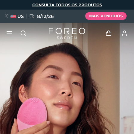
Pular
CONSULTA TODOS OS PRODUTOS
para
o
conteúdo
principal
US
8/12/26
MAIS VENDIDOS
NOVIDADE
Entrar
Idioma
BREAKING NEWS
Perfil de usuário
English
Deutsch
Español
Meus aparelhos
FAQ™ Pure Beauty-Tech Elixir
Français
Italiano
Português
Meus pedidos
Polski
Svenska
Русский
Türkçe
简体中文
繁體中文
Meus endereços
issa™ Teeth Whitening Set
As minhas subscrições