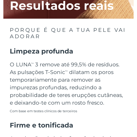
Resultados reais
Luxemburgo
Entrega prevista
8/11/26
Macau, RAE da
Entrega prevista
8/13/26
China
PORQUE É QUE A TUA PELE VAI
ADORAR
Malásia
Entrega prevista
8/14/26
Limpeza profunda
Malta
Entrega prevista
8/11/26
O LUNA
3 remove até 99,5% de resíduos.
TM
México
Entrega prevista
8/15/26
As pulsações T-Sonic
dilatam os poros
TM
temporariamente para remover as
Mônaco
Entrega prevista
8/12/26
impurezas profundas, reduzindo a
probabilidade de teres erupções cutâneas,
Países Baixos
Entrega prevista
8/11/26
e deixando-te com um rosto fresco.
Com base em testes clínicos de terceiros
Nova Zelândia
Entrega prevista
8/11/26
Firme e tonificada
Noruega
Entrega prevista
8/11/26