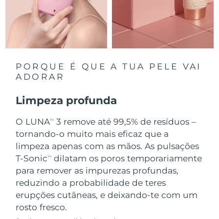
Singapura
Entrega prevista
8/13/26
Eslováquia
Entrega prevista
8/11/26
Eslovênia
Entrega prevista
8/11/26
PORQUE É QUE A TUA PELE VAI
ADORAR
África do Sul
Entrega prevista
8/19/26
Limpeza profunda
Coreia do Sul
Entrega prevista
8/13/26
O LUNA
3 remove até 99,5% de resíduos –
TM
Espanha
tornando-o muito mais eficaz que a
Entrega prevista
8/11/26
limpeza apenas com as mãos. As pulsações
Suécia
Entrega prevista
8/11/26
T-Sonic
dilatam os poros temporariamente
TM
para remover as impurezas profundas,
Suíça
Entrega prevista
8/11/26
reduzindo a probabilidade de teres
erupções cutâneas, e deixando-te com um
Taiwan
Entrega prevista
8/16/26
rosto fresco.