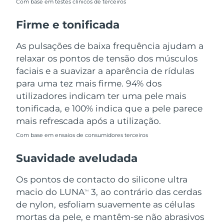
Com base em testes clínicos de terceiros
Tailândia
Entrega prevista
8/14/26
Firme e tonificada
Turquia
Entrega prevista
8/11/26
As pulsações de baixa frequência ajudam a
Emirados Árabes
relaxar os pontos de tensão dos músculos
Entrega prevista
8/11/26
Unidos
faciais e a suavizar a aparência de rídulas
para uma tez mais firme. 94% dos
Reino Unido
Entrega prevista
8/10/26
utilizadores indicam ter uma pele mais
tonificada, e 100% indica que a pele parece
Estados Unidos
Entrega prevista
8/11/26
mais refrescada após a utilização.
Uzbequistão
Entrega prevista
8/15/26
Com base em ensaios de consumidores terceiros
Suavidade aveludada
Vietnã
Entrega prevista
8/16/26
Os pontos de contacto do silicone ultra
macio do LUNA
3, ao contrário das cerdas
TM
de nylon, esfoliam suavemente as células
mortas da pele, e mantêm-se não abrasivos