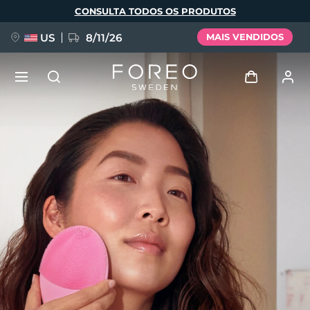
Pular
CONSULTA TODOS OS PRODUTOS
para
o
conteúdo
principal
US
8/11/26
MAIS VENDIDOS
NOVIDADE
Entrar
Idioma
BREAKING NEWS
Perfil de usuário
English
Deutsch
Español
Meus aparelhos
FAQ™ Pure Beauty-Tech Elixir
Français
Italiano
Português
Meus pedidos
Polski
Svenska
Русский
Türkçe
简体中文
繁體中文
Meus endereços
issa™ Teeth Whitening Set
As minhas subscrições