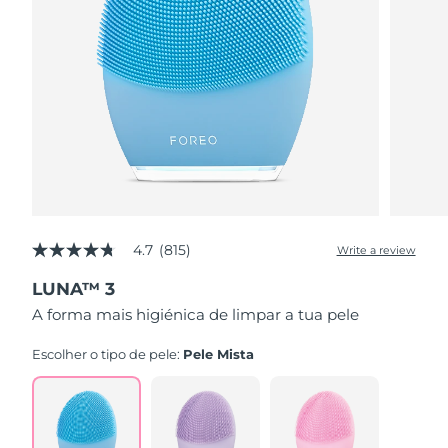
4.7
(815)
Write a review
4.7
out
LUNA™ 3
of
5
A forma mais higiénica de limpar a tua pele
stars,
average
rating
Escolher o tipo de pele:
Pele Mista
value.
Read
815
Reviews.
Same