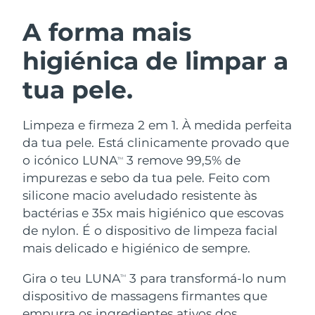
ROTINA DE BELEZA SUECA
Áustria
Entrega prevista
8/10/26
A forma mais
higiénica de limpar a
Barein
Entrega prevista
8/11/26
tua pele.
Limpeza facial
Lifting facial
Bélgica
Entrega prevista
8/10/26
LUNA™ 4 kit
BEAR™ 2 kit
Bermudas
Entrega prevista
8/16/26
Limpeza e firmeza 2 em 1. À medida perfeita
Anti-aging massage
Microcurrent toning
da tua pele. Está clinicamente provado que
Bósnia e
o icónico LUNA
3 remove 99,5% de
TM
Entrega prevista
8/13/26
Hidratação
Cuidado oral
Herzegovina
impurezas e sebo da tua pele. Feito com
LUNA™ 4 Plus
BEAR™ 2 go
UFO™ 3 kit
issa™ 4
silicone macio aveludado resistente às
Massage, LED heating
Microcurrent toning on-the-go
Brunei
Entrega prevista
8/15/26
TRATAMENTO ANTIENVELHECIMENTO
bactérias e 35x mais higiénico que escovas
Deep facial hydration
Hybrid silicone sonic toothbrush
FAQ™
de nylon. É o dispositivo de limpeza facial
Bulgária
Entrega prevista
8/10/26
mais delicado e higiénico de sempre.
LUNA™ 4 Men
BEAR™ 2 eyes & lips
UFO™ 3 LED
NEW
issa™ 4 plus
Canadá
For men, anti-aging massage
Microcurrent line smoothing device
Entrega prevista
8/14/26
Gira o teu LUNA
3 para transformá-lo num
Near-infrared and red light therapy
TM
Smart hybrid silicone sonic toothbrush
device
dispositivo de massagens firmantes que
Chile
Entrega prevista
8/14/26
Antienvelhecimento
Tratamentos LED
empurra os ingredientes ativos dos