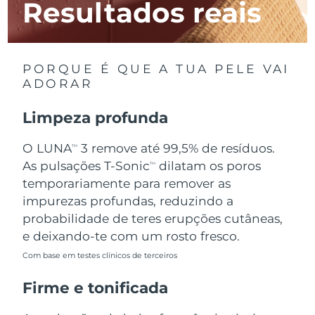
Resultados reais
Luxemburgo
Entrega prevista
8/10/26
Macau, RAE da
Entrega prevista
8/12/26
China
PORQUE É QUE A TUA PELE VAI
ADORAR
Malásia
Entrega prevista
8/13/26
Limpeza profunda
Malta
Entrega prevista
8/10/26
O LUNA
3 remove até 99,5% de resíduos.
TM
México
Entrega prevista
8/14/26
As pulsações T-Sonic
dilatam os poros
TM
temporariamente para remover as
Mônaco
Entrega prevista
8/11/26
impurezas profundas, reduzindo a
probabilidade de teres erupções cutâneas,
Países Baixos
Entrega prevista
8/10/26
e deixando-te com um rosto fresco.
Com base em testes clínicos de terceiros
Nova Zelândia
Entrega prevista
8/10/26
Firme e tonificada
Noruega
Entrega prevista
8/10/26