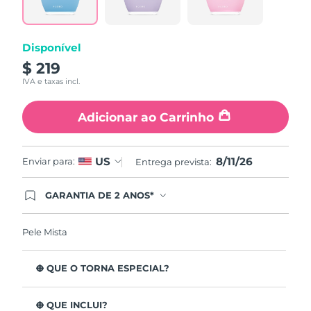
page
link.
Disponível
$ 219
IVA e taxas incl.
Adicionar ao Carrinho
8/11/26
US
Enviar para:
Entrega prevista:
GARANTIA DE 2 ANOS*
Ao efetuar seu pedido hoje, você tem direito a
cobertura completa da Garantia FOREO. Isso
significa que se você tiver qualquer problema até
Pele Mista
2 anos após a compra, a FOREO substituirá seu
produto gratuitamente.*exceto pelo Luna FOFO
e Luna Play plus cuja garantia é de 90 dias.
O QUE O TORNA ESPECIAL?
Está clinicamente provado que remove 99,5% de
impurezas, sebo e resíduos de maquilhagem da pele.
O QUE INCLUI?