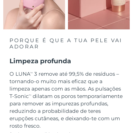
Singapura
Entrega prevista
8/12/26
Eslováquia
Entrega prevista
8/10/26
Eslovênia
Entrega prevista
8/10/26
PORQUE É QUE A TUA PELE VAI
ADORAR
África do Sul
Entrega prevista
8/18/26
Limpeza profunda
Coreia do Sul
Entrega prevista
8/12/26
O LUNA
3 remove até 99,5% de resíduos –
TM
Espanha
tornando-o muito mais eficaz que a
Entrega prevista
8/10/26
limpeza apenas com as mãos. As pulsações
Suécia
Entrega prevista
8/10/26
T-Sonic
dilatam os poros temporariamente
TM
para remover as impurezas profundas,
Suíça
Entrega prevista
8/10/26
reduzindo a probabilidade de teres
erupções cutâneas, e deixando-te com um
Taiwan
Entrega prevista
8/15/26
rosto fresco.