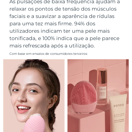
As pulsações de baixa frequência ajudam a
Omã
Entrega prevista
8/13/26
relaxar os pontos de tensão dos músculos
faciais e a suavizar a aparência de rídulas
Filipinas
Entrega prevista
8/13/26
para uma tez mais firme. 94% dos
utilizadores indicam ter uma pele mais
Polônia
Entrega prevista
8/11/26
tonificada, e 100% indica que a pele parece
mais refrescada após a utilização.
Portugal
Entrega prevista
8/10/26
Com base em ensaios de consumidores terceiros
Porto Rico
Entrega prevista
8/12/26
Catar
Entrega prevista
8/11/26
Reunião
Entrega prevista
8/15/26
Romênia
Entrega prevista
8/10/26
Rússia
Entrega prevista
8/18/26
Arábia Saudita
Entrega prevista
8/11/26