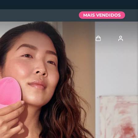
MAIS VENDIDOS
Entrar
Perfil de usuário
Meus aparelhos
Meus pedidos
Meus endereços
As minhas subscrições