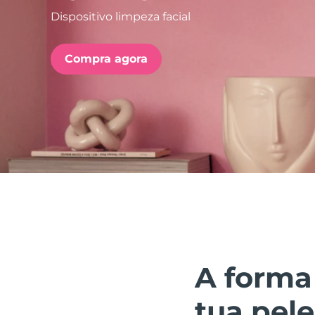
Dispositivo limpeza facial
issa™ Teeth Whitening Set
Compra agora
FAQ™ Dual LED Panel
POPULAR
Ofertas especiais
Bestsellers
A forma
tua pele