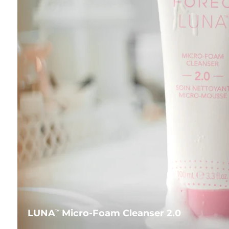
LUNA
Micro-Foam Cleanser 2.0
TM