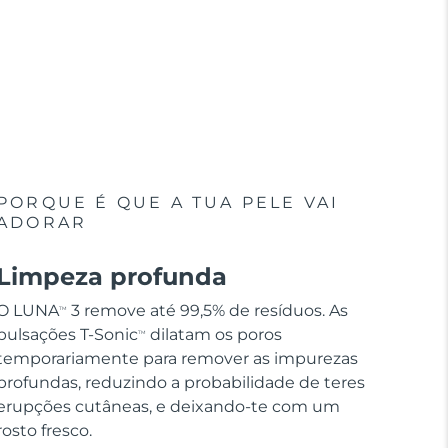
PORQUE É QUE A TUA PELE VAI
ADORAR
Limpeza profunda
O LUNA
3 remove até 99,5% de resíduos. As
TM
pulsações T-Sonic
dilatam os poros
TM
temporariamente para remover as impurezas
profundas, reduzindo a probabilidade de teres
erupções cutâneas, e deixando-te com um
rosto fresco.