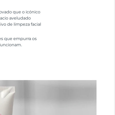
rovado que o icónico
macio aveludado
ivo de limpeza facial
es que empurra os
 funcionam.