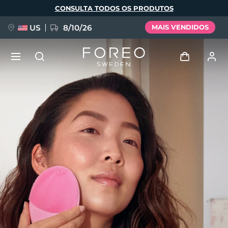
Pular
CONSULTA TODOS OS PRODUTOS
para
o
conteúdo
principal
US
8/10/26
MAIS VENDIDOS
NOVIDADE
Entrar
Idioma
BREAKING NEWS
Perfil de usuário
English
Deutsch
Español
Meus aparelhos
FAQ™ Pure Beauty-Tech Elixir
Français
Italiano
Português
Meus pedidos
Polski
Svenska
Русский
Türkçe
简体中文
繁體中文
Meus endereços
issa™ Teeth Whitening Set
As minhas subscrições