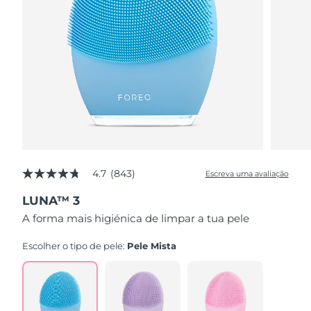
4.7
(843)
Escreva uma avaliação
4.7
de
LUNA™ 3
5
estrelas,
A forma mais higiénica de limpar a tua pele
valor
médio
de
Escolher o tipo de pele:
Pele Mista
avaliação.
Read
843
Reviews.
Link