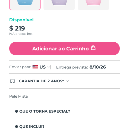
abre
na
mesma
página.
Disponível
$ 219
IVA e taxas incl.
Adicionar ao Carrinho
8/10/26
US
Enviar para:
Entrega prevista:
GARANTIA DE 2 ANOS*
Ao efetuar seu pedido hoje, você tem direito a
cobertura completa da Garantia FOREO. Isso
significa que se você tiver qualquer problema até
Pele Mista
2 anos após a compra, a FOREO substituirá seu
produto gratuitamente.*exceto pelo Luna FOFO
e Luna Play plus cuja garantia é de 90 dias.
O QUE O TORNA ESPECIAL?
Está clinicamente provado que remove 99,5% de
impurezas, sebo e resíduos de maquilhagem da pele.
O QUE INCLUI?