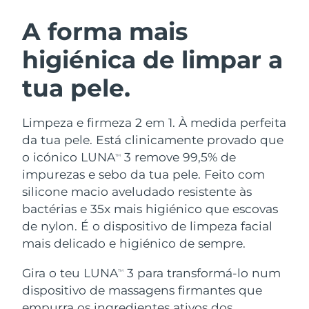
ROTINA DE BELEZA SUECA
Áustria
Entrega prevista
8/9/26
A forma mais
higiénica de limpar a
Barein
Entrega prevista
8/10/26
tua pele.
Limpeza facial
Lifting facial
Bélgica
Entrega prevista
8/9/26
LUNA™ 4 kit
BEAR™ 2 kit
Bermudas
Entrega prevista
8/15/26
Limpeza e firmeza 2 em 1. À medida perfeita
Anti-aging massage
Microcurrent toning
da tua pele. Está clinicamente provado que
Bósnia e
o icónico LUNA
3 remove 99,5% de
TM
Entrega prevista
8/12/26
Hidratação
Cuidado oral
Herzegovina
impurezas e sebo da tua pele. Feito com
LUNA™ 4 Plus
BEAR™ 2 go
UFO™ 3 kit
issa™ 4
silicone macio aveludado resistente às
Massage, LED heating
Microcurrent toning on-the-go
Brunei
Entrega prevista
8/14/26
TRATAMENTO ANTIENVELHECIMENTO
bactérias e 35x mais higiénico que escovas
Deep facial hydration
Hybrid silicone sonic toothbrush
FAQ™
de nylon. É o dispositivo de limpeza facial
Bulgária
Entrega prevista
8/9/26
mais delicado e higiénico de sempre.
LUNA™ 4 Men
BEAR™ 2 eyes & lips
UFO™ 3 LED
NEW
issa™ 4 plus
Canadá
For men, anti-aging massage
Microcurrent line smoothing device
Entrega prevista
8/13/26
Gira o teu LUNA
3 para transformá-lo num
Near-infrared and red light therapy
TM
Smart hybrid silicone sonic toothbrush
device
dispositivo de massagens firmantes que
Chile
Entrega prevista
8/13/26
Antienvelhecimento
Tratamentos LED
empurra os ingredientes ativos dos