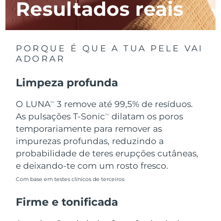
Resultados reais
Luxemburgo
Entrega prevista
8/9/26
Macau, RAE da
Entrega prevista
8/11/26
China
PORQUE É QUE A TUA PELE VAI
ADORAR
Malásia
Entrega prevista
8/12/26
Limpeza profunda
Malta
Entrega prevista
8/9/26
O LUNA
3 remove até 99,5% de resíduos.
TM
México
Entrega prevista
8/13/26
As pulsações T-Sonic
dilatam os poros
TM
temporariamente para remover as
Mônaco
Entrega prevista
8/10/26
impurezas profundas, reduzindo a
probabilidade de teres erupções cutâneas,
Países Baixos
Entrega prevista
8/9/26
e deixando-te com um rosto fresco.
Com base em testes clínicos de terceiros
Nova Zelândia
Entrega prevista
8/9/26
Firme e tonificada
Noruega
Entrega prevista
8/9/26