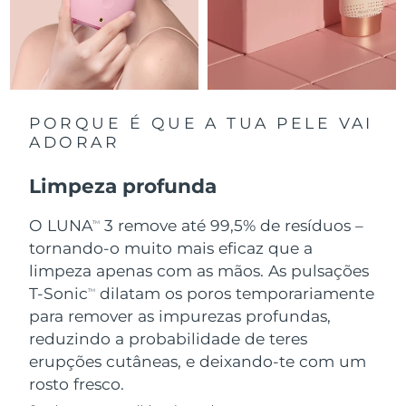
Singapura
Entrega prevista
8/11/26
Eslováquia
Entrega prevista
8/9/26
Eslovênia
Entrega prevista
8/9/26
PORQUE É QUE A TUA PELE VAI
ADORAR
África do Sul
Entrega prevista
8/17/26
Limpeza profunda
Coreia do Sul
Entrega prevista
8/11/26
O LUNA
3 remove até 99,5% de resíduos –
TM
Espanha
tornando-o muito mais eficaz que a
Entrega prevista
8/9/26
limpeza apenas com as mãos. As pulsações
Suécia
Entrega prevista
8/9/26
T-Sonic
dilatam os poros temporariamente
TM
para remover as impurezas profundas,
Suíça
Entrega prevista
8/9/26
reduzindo a probabilidade de teres
erupções cutâneas, e deixando-te com um
Taiwan
Entrega prevista
8/14/26
rosto fresco.