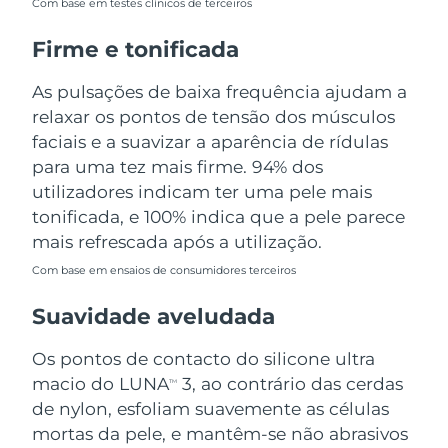
Com base em testes clínicos de terceiros
Tailândia
Entrega prevista
8/13/26
Firme e tonificada
Turquia
Entrega prevista
8/10/26
As pulsações de baixa frequência ajudam a
Emirados Árabes
relaxar os pontos de tensão dos músculos
Entrega prevista
8/10/26
Unidos
faciais e a suavizar a aparência de rídulas
para uma tez mais firme. 94% dos
Reino Unido
Entrega prevista
8/9/26
utilizadores indicam ter uma pele mais
tonificada, e 100% indica que a pele parece
Estados Unidos
Entrega prevista
8/10/26
mais refrescada após a utilização.
Uzbequistão
Entrega prevista
8/14/26
Com base em ensaios de consumidores terceiros
Suavidade aveludada
Vietnã
Entrega prevista
8/15/26
Os pontos de contacto do silicone ultra
macio do LUNA
3, ao contrário das cerdas
TM
de nylon, esfoliam suavemente as células
mortas da pele, e mantêm-se não abrasivos