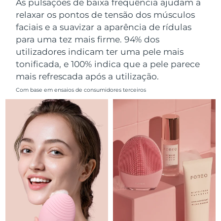
As pulsações de baixa frequência ajudam a
Omã
Entrega prevista
8/12/26
relaxar os pontos de tensão dos músculos
faciais e a suavizar a aparência de rídulas
Filipinas
Entrega prevista
8/12/26
para uma tez mais firme. 94% dos
utilizadores indicam ter uma pele mais
Polônia
Entrega prevista
8/10/26
tonificada, e 100% indica que a pele parece
mais refrescada após a utilização.
Portugal
Entrega prevista
8/9/26
Com base em ensaios de consumidores terceiros
Porto Rico
Entrega prevista
8/11/26
Catar
Entrega prevista
8/10/26
Reunião
Entrega prevista
8/14/26
Romênia
Entrega prevista
8/9/26
Rússia
Entrega prevista
8/17/26
Arábia Saudita
Entrega prevista
8/10/26