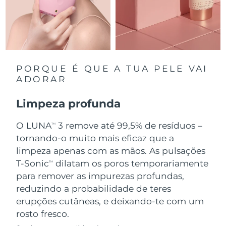
Singapura
Entrega prevista
8/10/26
Eslováquia
Entrega prevista
8/8/26
Eslovênia
Entrega prevista
8/8/26
PORQUE É QUE A TUA PELE VAI
ADORAR
África do Sul
Entrega prevista
8/16/26
Limpeza profunda
Coreia do Sul
Entrega prevista
8/10/26
O LUNA
3 remove até 99,5% de resíduos –
TM
Espanha
tornando-o muito mais eficaz que a
Entrega prevista
8/8/26
limpeza apenas com as mãos. As pulsações
Suécia
Entrega prevista
8/8/26
T-Sonic
dilatam os poros temporariamente
TM
para remover as impurezas profundas,
Suíça
Entrega prevista
8/8/26
reduzindo a probabilidade de teres
erupções cutâneas, e deixando-te com um
Taiwan
Entrega prevista
8/13/26
rosto fresco.