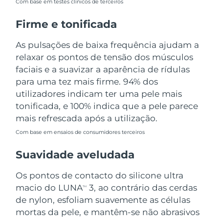
Com base em testes clínicos de terceiros
Tailândia
Entrega prevista
8/12/26
Firme e tonificada
Turquia
Entrega prevista
8/9/26
As pulsações de baixa frequência ajudam a
Emirados Árabes
relaxar os pontos de tensão dos músculos
Entrega prevista
8/9/26
Unidos
faciais e a suavizar a aparência de rídulas
para uma tez mais firme. 94% dos
Reino Unido
Entrega prevista
8/8/26
utilizadores indicam ter uma pele mais
tonificada, e 100% indica que a pele parece
Estados Unidos
Entrega prevista
8/9/26
mais refrescada após a utilização.
Uzbequistão
Entrega prevista
8/13/26
Com base em ensaios de consumidores terceiros
Suavidade aveludada
Vietnã
Entrega prevista
8/14/26
Os pontos de contacto do silicone ultra
macio do LUNA
3, ao contrário das cerdas
TM
de nylon, esfoliam suavemente as células
mortas da pele, e mantêm-se não abrasivos