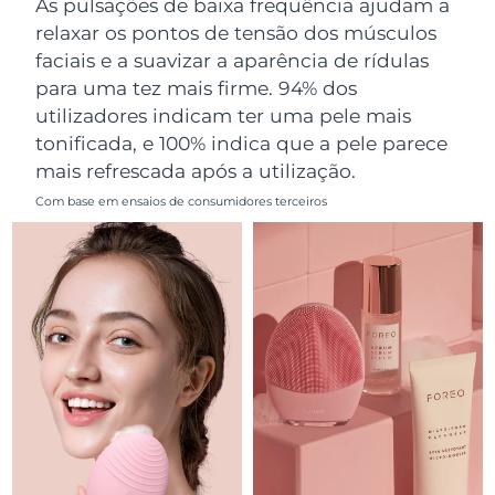
As pulsações de baixa frequência ajudam a
Omã
Entrega prevista
8/11/26
relaxar os pontos de tensão dos músculos
faciais e a suavizar a aparência de rídulas
Filipinas
Entrega prevista
8/11/26
para uma tez mais firme. 94% dos
utilizadores indicam ter uma pele mais
Polônia
Entrega prevista
8/9/26
tonificada, e 100% indica que a pele parece
mais refrescada após a utilização.
Portugal
Entrega prevista
8/8/26
Com base em ensaios de consumidores terceiros
Porto Rico
Entrega prevista
8/10/26
Catar
Entrega prevista
8/9/26
Reunião
Entrega prevista
8/13/26
Romênia
Entrega prevista
8/8/26
Rússia
Entrega prevista
8/16/26
Arábia Saudita
Entrega prevista
8/9/26