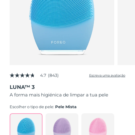
4.7
(843)
Escreva uma avaliação
4.7
de
LUNA™ 3
5
estrelas,
A forma mais higiénica de limpar a tua pele
valor
médio
de
Escolher o tipo de pele:
Pele Mista
avaliação.
Read
843
Reviews.
Link