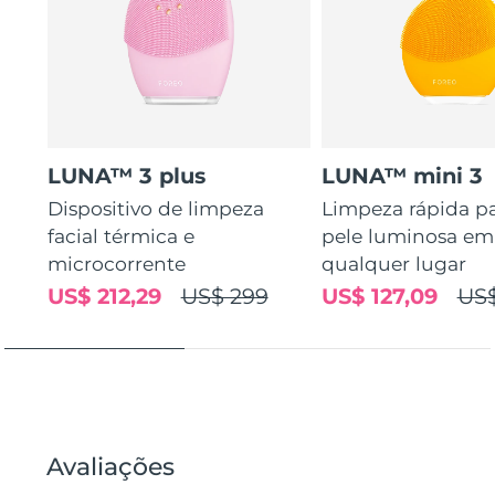
LUNA™ 3 plus
LUNA™ mini 3
Dispositivo de limpeza
Limpeza rápida p
facial térmica e
pele luminosa em
microcorrente
qualquer lugar
US$ 212,29
US$ 299
US$ 127,09
US$