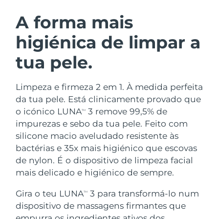
ROTINA DE BELEZA SUECA
Áustria
Entrega prevista
8/8/26
A forma mais
higiénica de limpar a
Barein
Entrega prevista
8/9/26
tua pele.
Limpeza facial
Lifting facial
Bélgica
Entrega prevista
8/8/26
LUNA™ 4 kit
BEAR™ 2 kit
Bermudas
Entrega prevista
8/14/26
Limpeza e firmeza 2 em 1. À medida perfeita
Anti-aging massage
Microcurrent toning
da tua pele. Está clinicamente provado que
Bósnia e
o icónico LUNA
3 remove 99,5% de
TM
Entrega prevista
8/11/26
Hidratação
Cuidado oral
Herzegovina
impurezas e sebo da tua pele. Feito com
LUNA™ 4 Plus
BEAR™ 2 go
UFO™ 3 kit
issa™ 4
silicone macio aveludado resistente às
Massage, LED heating
Microcurrent toning on-the-go
Brunei
Entrega prevista
8/13/26
TRATAMENTO ANTIENVELHECIMENTO
bactérias e 35x mais higiénico que escovas
Deep facial hydration
Hybrid silicone sonic toothbrush
FAQ™
de nylon. É o dispositivo de limpeza facial
Bulgária
Entrega prevista
8/8/26
mais delicado e higiénico de sempre.
LUNA™ 4 Men
BEAR™ 2 eyes & lips
UFO™ 3 LED
NEW
issa™ 4 plus
Canadá
For men, anti-aging massage
Microcurrent line smoothing device
Entrega prevista
8/12/26
Gira o teu LUNA
3 para transformá-lo num
Near-infrared and red light therapy
TM
Smart hybrid silicone sonic toothbrush
device
dispositivo de massagens firmantes que
Chile
Entrega prevista
8/12/26
Antienvelhecimento
Tratamentos LED
empurra os ingredientes ativos dos