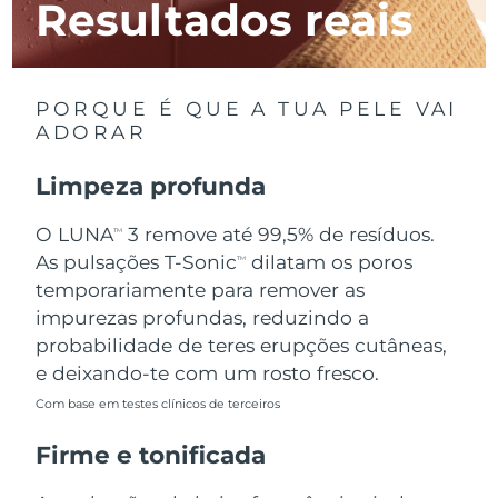
Resultados reais
Luxemburgo
Entrega prevista
8/8/26
Macau, RAE da
Entrega prevista
8/10/26
China
PORQUE É QUE A TUA PELE VAI
ADORAR
Malásia
Entrega prevista
8/11/26
Limpeza profunda
Malta
Entrega prevista
8/8/26
O LUNA
3 remove até 99,5% de resíduos.
TM
México
Entrega prevista
8/12/26
As pulsações T-Sonic
dilatam os poros
TM
temporariamente para remover as
Mônaco
Entrega prevista
8/9/26
impurezas profundas, reduzindo a
probabilidade de teres erupções cutâneas,
Países Baixos
Entrega prevista
8/8/26
e deixando-te com um rosto fresco.
Com base em testes clínicos de terceiros
Nova Zelândia
Entrega prevista
8/8/26
Firme e tonificada
Noruega
Entrega prevista
8/8/26