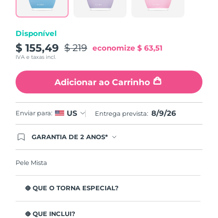
abre
na
mesma
página.
Disponível
$ 155,49
$ 219
economize
$ 63,51
IVA e taxas incl.
Adicionar ao Carrinho
8/9/26
US
Enviar para:
Entrega prevista:
GARANTIA DE 2 ANOS*
Ao efetuar seu pedido hoje, você tem direito a
cobertura completa da Garantia FOREO. Isso
significa que se você tiver qualquer problema até
Pele Mista
2 anos após a compra, a FOREO substituirá seu
produto gratuitamente.*exceto pelo Luna FOFO
e Luna Play plus cuja garantia é de 90 dias.
O QUE O TORNA ESPECIAL?
Está clinicamente provado que remove 99,5% de
impurezas, sebo e resíduos de maquilhagem da pele.
O QUE INCLUI?