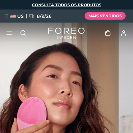
Pular
CONSULTA TODOS OS PRODUTOS
para
o
conteúdo
principal
US
8/9/26
MAIS VENDIDOS
NOVIDADE
Entrar
Idioma
BREAKING NEWS
Perfil de usuário
English
Deutsch
Español
Meus aparelhos
FAQ™ Pure Beauty-Tech Elixir
Français
Italiano
Português
Meus pedidos
Polski
Svenska
Русский
Türkçe
简体中文
繁體中文
Meus endereços
issa™ Teeth Whitening Set
As minhas subscrições