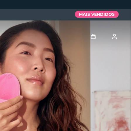
MAIS VENDIDOS
Entrar
Perfil de usuário
Meus aparelhos
Meus pedidos
Meus endereços
As minhas subscrições