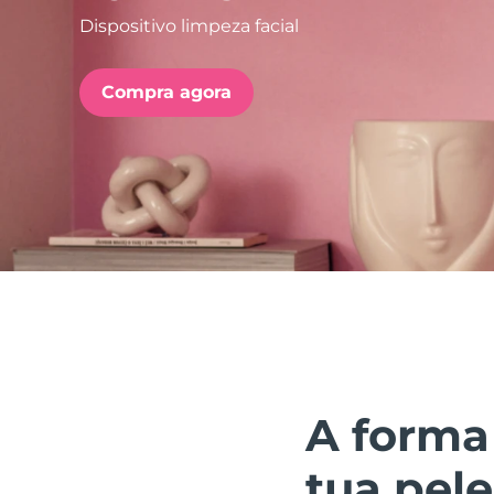
Dispositivo limpeza facial
issa™ Teeth Whitening Set
Compra agora
FAQ™ Dual LED Panel
POPULAR
Ofertas especiais
Bestsellers
A forma
tua pele