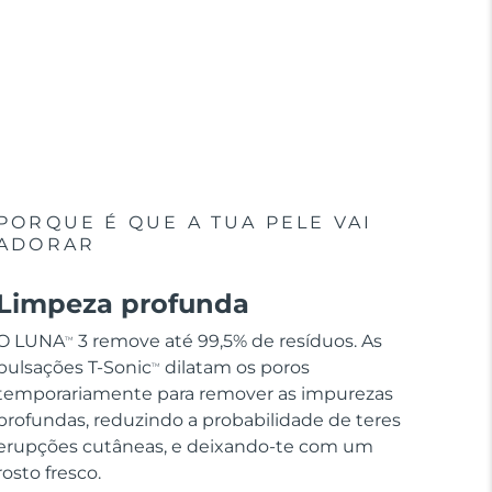
PORQUE É QUE A TUA PELE VAI
ADORAR
Limpeza profunda
O LUNA
3 remove até 99,5% de resíduos. As
TM
pulsações T-Sonic
dilatam os poros
TM
temporariamente para remover as impurezas
profundas, reduzindo a probabilidade de teres
erupções cutâneas, e deixando-te com um
rosto fresco.