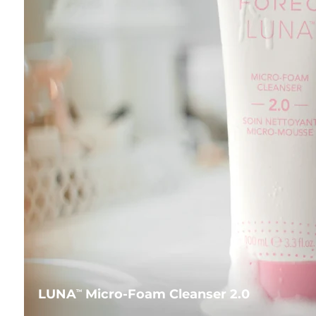
LUNA
Micro-Foam Cleanser 2.0
TM