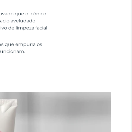
rovado que o icónico
macio aveludado
ivo de limpeza facial
es que empurra os
 funcionam.