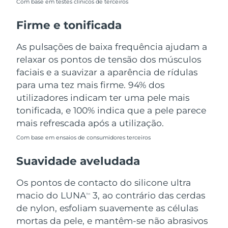
Com base em testes clínicos de terceiros
Tailândia
Entrega prevista
8/15/26
Firme e tonificada
Turquia
Entrega prevista
8/12/26
As pulsações de baixa frequência ajudam a
Emirados Árabes
relaxar os pontos de tensão dos músculos
Entrega prevista
8/12/26
Unidos
faciais e a suavizar a aparência de rídulas
para uma tez mais firme. 94% dos
Reino Unido
Entrega prevista
8/11/26
utilizadores indicam ter uma pele mais
tonificada, e 100% indica que a pele parece
Estados Unidos
Entrega prevista
8/12/26
mais refrescada após a utilização.
Uzbequistão
Entrega prevista
8/16/26
Com base em ensaios de consumidores terceiros
Suavidade aveludada
Vietnã
Entrega prevista
8/17/26
Os pontos de contacto do silicone ultra
macio do LUNA
3, ao contrário das cerdas
TM
de nylon, esfoliam suavemente as células
mortas da pele, e mantêm-se não abrasivos