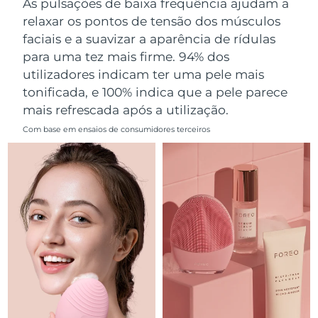
As pulsações de baixa frequência ajudam a
Omã
Entrega prevista
8/14/26
relaxar os pontos de tensão dos músculos
faciais e a suavizar a aparência de rídulas
Filipinas
Entrega prevista
8/14/26
para uma tez mais firme. 94% dos
utilizadores indicam ter uma pele mais
Polônia
Entrega prevista
8/12/26
tonificada, e 100% indica que a pele parece
mais refrescada após a utilização.
Portugal
Entrega prevista
8/11/26
Com base em ensaios de consumidores terceiros
Porto Rico
Entrega prevista
8/13/26
Catar
Entrega prevista
8/12/26
Reunião
Entrega prevista
8/16/26
Romênia
Entrega prevista
8/11/26
Rússia
Entrega prevista
8/19/26
Arábia Saudita
Entrega prevista
8/12/26