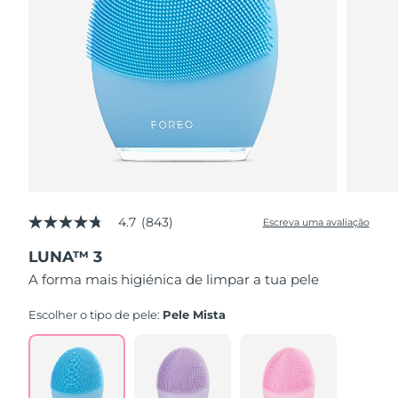
4.7
(843)
Escreva uma avaliação
4.7
de
LUNA™ 3
5
estrelas,
A forma mais higiénica de limpar a tua pele
valor
médio
de
Escolher o tipo de pele:
Pele Mista
avaliação.
Read
843
Reviews.
Link