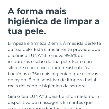
ROTINA DE BELEZA SUECA
Áustria
Entrega prevista
8/11/26
A forma mais
higiénica de limpar a
Barein
Entrega prevista
8/12/26
tua pele.
Limpeza facial
Lifting facial
Bélgica
Entrega prevista
8/11/26
LUNA™ 4 kit
BEAR™ 2 kit
Bermudas
Entrega prevista
8/17/26
Limpeza e firmeza 2 em 1. À medida perfeita
Anti-aging massage
Microcurrent toning
da tua pele. Está clinicamente provado que
Bósnia e
o icónico LUNA
3 remove 99,5% de
TM
Entrega prevista
8/14/26
Hidratação
Cuidado oral
Herzegovina
impurezas e sebo da tua pele. Feito com
LUNA™ 4 Plus
BEAR™ 2 go
UFO™ 3 kit
issa™ 4
silicone macio aveludado resistente às
Massage, LED heating
Microcurrent toning on-the-go
Brunei
Entrega prevista
8/16/26
TRATAMENTO ANTIENVELHECIMENTO
bactérias e 35x mais higiénico que escovas
Deep facial hydration
Hybrid silicone sonic toothbrush
FAQ™
de nylon. É o dispositivo de limpeza facial
Bulgária
Entrega prevista
8/11/26
mais delicado e higiénico de sempre.
LUNA™ 4 Men
BEAR™ 2 eyes & lips
UFO™ 3 LED
NEW
issa™ 4 plus
Canadá
For men, anti-aging massage
Microcurrent line smoothing device
Entrega prevista
8/15/26
Gira o teu LUNA
3 para transformá-lo num
Near-infrared and red light therapy
TM
Smart hybrid silicone sonic toothbrush
device
dispositivo de massagens firmantes que
Chile
Entrega prevista
8/15/26
Antienvelhecimento
Tratamentos LED
empurra os ingredientes ativos dos