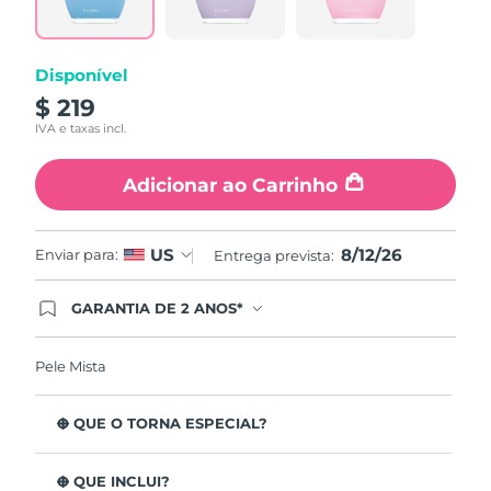
abre
na
mesma
página.
Disponível
$ 219
IVA e taxas incl.
Adicionar ao Carrinho
8/12/26
US
Enviar para:
Entrega prevista:
GARANTIA DE 2 ANOS*
Ao efetuar seu pedido hoje, você tem direito a
cobertura completa da Garantia FOREO. Isso
significa que se você tiver qualquer problema até
Pele Mista
2 anos após a compra, a FOREO substituirá seu
produto gratuitamente.*exceto pelo Luna FOFO
e Luna Play plus cuja garantia é de 90 dias.
O QUE O TORNA ESPECIAL?
Está clinicamente provado que remove 99,5% de
impurezas, sebo e resíduos de maquilhagem da pele.
O QUE INCLUI?