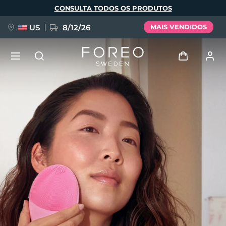
Pular
CONSULTA TODOS OS PRODUTOS
para
o
conteúdo
principal
US
8/12/26
MAIS VENDIDOS
NOVIDADE
Entrar
Idioma
BREAKING NEWS
Perfil de usuário
English
Deutsch
Español
Meus aparelhos
FAQ™ Pure Beauty-Tech Elixir
Français
Italiano
Português
Meus pedidos
Polski
Svenska
Русский
Türkçe
简体中文
繁體中文
Meus endereços
issa™ Teeth Whitening Set
As minhas subscrições