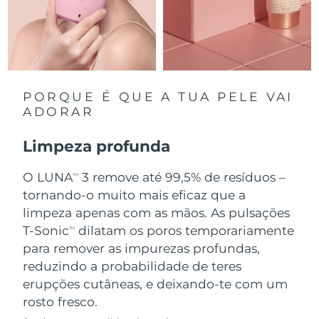
Singapura
Entrega prevista
8/13/26
Eslováquia
Entrega prevista
8/11/26
Eslovênia
Entrega prevista
8/11/26
PORQUE É QUE A TUA PELE VAI
ADORAR
África do Sul
Entrega prevista
8/19/26
Limpeza profunda
Coreia do Sul
Entrega prevista
8/13/26
O LUNA
3 remove até 99,5% de resíduos –
TM
Espanha
tornando-o muito mais eficaz que a
Entrega prevista
8/11/26
limpeza apenas com as mãos. As pulsações
Suécia
Entrega prevista
8/11/26
T-Sonic
dilatam os poros temporariamente
TM
para remover as impurezas profundas,
Suíça
Entrega prevista
8/11/26
reduzindo a probabilidade de teres
erupções cutâneas, e deixando-te com um
Taiwan
Entrega prevista
8/16/26
rosto fresco.