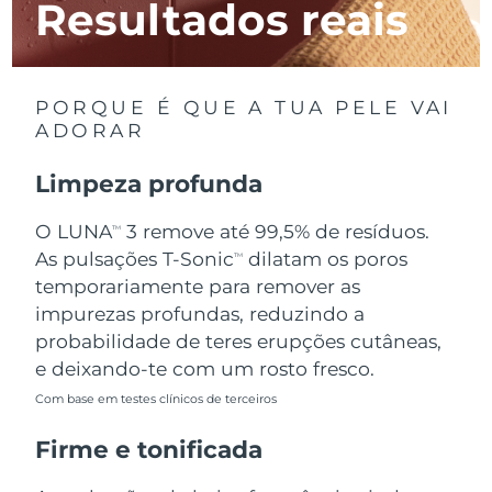
Resultados reais
Luxemburgo
Entrega prevista
8/11/26
Macau, RAE da
Entrega prevista
8/13/26
China
PORQUE É QUE A TUA PELE VAI
ADORAR
Malásia
Entrega prevista
8/14/26
Limpeza profunda
Malta
Entrega prevista
8/11/26
O LUNA
3 remove até 99,5% de resíduos.
TM
México
Entrega prevista
8/15/26
As pulsações T-Sonic
dilatam os poros
TM
temporariamente para remover as
Mônaco
Entrega prevista
8/12/26
impurezas profundas, reduzindo a
probabilidade de teres erupções cutâneas,
Países Baixos
Entrega prevista
8/11/26
e deixando-te com um rosto fresco.
Com base em testes clínicos de terceiros
Nova Zelândia
Entrega prevista
8/11/26
Firme e tonificada
Noruega
Entrega prevista
8/11/26