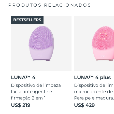
Tailândia
Entrega prevista
8/16/26
PRODUTOS RELACIONADOS
Turquia
Entrega prevista
8/13/26
BESTSELLERS
Emirados Árabes
Entrega prevista
8/13/26
Unidos
Reino Unido
Entrega prevista
8/12/26
Estados Unidos
Entrega prevista
8/13/26
Uzbequistão
Entrega prevista
8/17/26
LUNA™ 4
LUNA™ 4 plus
Vietnã
Entrega prevista
8/18/26
Dispositivo de limpeza
Dispositivo de li
facial inteligente e
microcorrente de 
firmação 2 em 1
Para pele madura
US$ 219
US$ 429