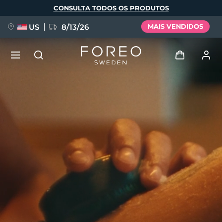
Pular
CONSULTA TODOS OS PRODUTOS
para
o
conteúdo
principal
US
8/13/26
MAIS VENDIDOS
NOVIDADE
Entrar
Idioma
BREAKING NEWS
Perfil de usuário
English
Deutsch
Español
Meus aparelhos
FAQ™ Pure Beauty-Tech Elixir
Français
Italiano
Português
Meus pedidos
Polski
Svenska
Русский
Türkçe
简体中文
繁體中文
Meus endereços
issa™ Teeth Whitening Set
As minhas subscrições