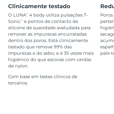
Serum
issa™ Teeth Whitening Gel
Clinicamente testado
Redu
Advanced pore care essentials
For healthy hair
18% PAP
Israel
Entrega prevista
8/16/26
Cosméticos
Homens
O LUNA
4 body utiliza pulsações T-
Poros
TM
Sonic
e pontos de contacto de
perten
TM
Itália
Entrega prevista
8/12/26
silicone de suavidade aveludada para
higién
remover as impurezas encurraladas
secage
Japão
Entrega prevista
8/15/26
dentro dos poros. Está clinicamente
acumu
Comprar todos
testado que remove 99% das
espal
Jersey
Entrega prevista
8/17/26
impurezas e do sebo, e é 35 vezes mais
pele t
Cazaquistão
higiénico do que escovas com cerdas
Entrega prevista
8/14/26
FOREO APP
de nylon.
Kuwait
Entrega prevista
8/12/26
SOBRE
Com base em testes clínicos de
terceiros
Letônia
Entrega prevista
8/12/26
Líbano
Entrega prevista
8/13/26
Lituânia
Entrega prevista
8/12/26