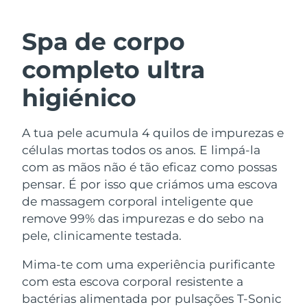
ROTINA DE BELEZA SUECA
Áustria
Entrega prevista
8/12/26
Spa de corpo
Barein
Entrega prevista
8/13/26
completo ultra
Limpeza facial
Lifting facial
Bélgica
Entrega prevista
8/12/26
higiénico
LUNA™ 4 kit
BEAR™ 2 kit
Bermudas
Entrega prevista
8/18/26
Anti-aging massage
Microcurrent toning
A tua pele acumula 4 quilos de impurezas e
células mortas todos os anos. E limpá-la
Bósnia e
Entrega prevista
8/15/26
Hidratação
Cuidado oral
Herzegovina
com as mãos não é tão eficaz como possas
LUNA™ 4 Plus
BEAR™ 2 go
pensar. É por isso que criámos uma escova
UFO™ 3 kit
issa™ 4
Massage, LED heating
Microcurrent toning on-the-go
Brunei
Entrega prevista
8/17/26
de massagem corporal inteligente que
TRATAMENTO ANTIENVELHECIMENTO
Deep facial hydration
Hybrid silicone sonic toothbrush
remove 99% das impurezas e do sebo na
FAQ™
Bulgária
Entrega prevista
8/12/26
pele, clinicamente testada.
LUNA™ 4 Men
BEAR™ 2 eyes & lips
UFO™ 3 LED
NEW
issa™ 4 plus
Canadá
For men, anti-aging massage
Microcurrent line smoothing device
Entrega prevista
8/16/26
Mima-te com uma experiência purificante
Near-infrared and red light therapy
Smart hybrid silicone sonic toothbrush
com esta escova corporal resistente a
device
Chile
Entrega prevista
8/16/26
bactérias alimentada por pulsações T-Sonic
Antienvelhecimento
Tratamentos LED