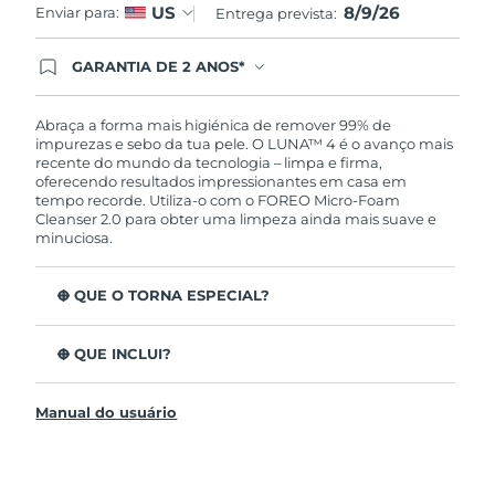
8/9/26
US
Enviar para:
Entrega prevista:
GARANTIA DE 2 ANOS*
Ao efetuar seu pedido hoje, você tem direito a
cobertura completa da Garantia FOREO. Isso
significa que se você tiver qualquer problema até
Abraça a forma mais higiénica de remover 99% de
2 anos após a compra, a FOREO substituirá seu
impurezas e sebo da tua pele. O LUNA™ 4 é o avanço mais
produto gratuitamente.*exceto pelo Luna FOFO
recente do mundo da tecnologia – limpa e firma,
e Luna Play plus cuja garantia é de 90 dias.
oferecendo resultados impressionantes em casa em
tempo recorde. Utiliza-o com o FOREO Micro-Foam
Cleanser 2.0 para obter uma limpeza ainda mais suave e
minuciosa.
O QUE O TORNA ESPECIAL?
96% dos utilizadores indicam uma pele mais saudável.
81% indicam imperfeições reduzidas.
O QUE INCLUI?
Remove impurezas e sebo profundos sem esfarelar a
LUNA™ 4
pele.
Manual do usuário
LUNA™ Micro-Foam Cleanser 2.0
86% dos utilizadores relataram uma pele com
aparência e sensação mais firme e elástica.
Cabo de carregamento USB
Nutre e protege a pele dos danos de radicais livres.
Bolsa de viagem