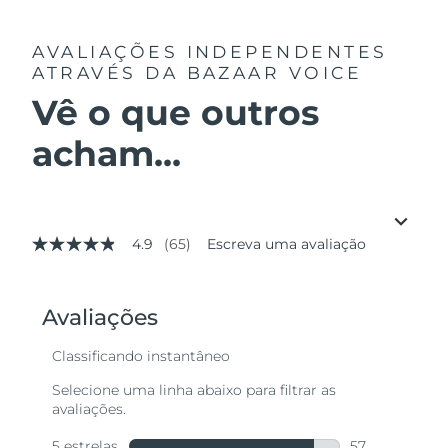
AVALIAÇÕES INDEPENDENTES
ATRAVÉS DA BAZAAR VOICE
Vê o que outros
acham...
4.9
(65)
Escreva uma avaliação
4.9
de
5
estrelas,
valor
médio
de
avaliação.
Read
65
Reviews.
Link
abre