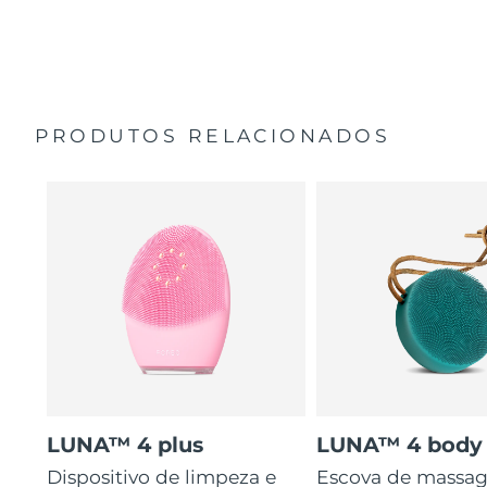
35 vezes mais higiénico do que escovas com cerdas de
Guia de início rápido
nylon.
Manual geral
2 anos de garantia (Espanha, Portugal, Suécia: 3 anos
de garantia)
PRODUTOS RELACIONADOS
LUNA™ 4 plus
LUNA™ 4 body
Dispositivo de limpeza e
Escova de massa