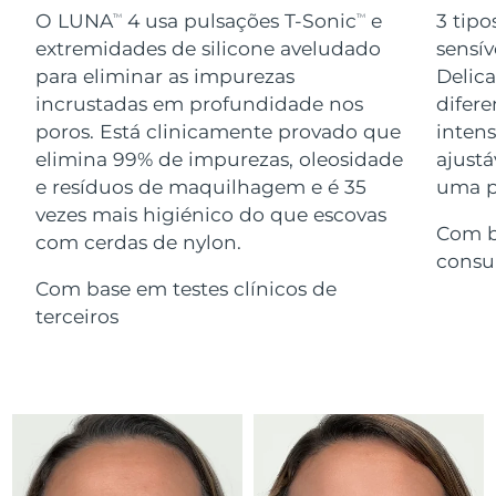
Serum
issa™ Teeth Whitening Gel
O LUNA
4 usa pulsações T-Sonic
e
3 tipo
TM
TM
Advanced pore care essentials
For healthy hair
18% PAP
extremidades de silicone aveludado
sensív
Israel
Entrega prevista
12/08/2026
Cosméticos
Homens
para eliminar as impurezas
Delic
Itália
incrustadas em profundidade nos
difere
Entrega prevista
08/08/2026
poros. Está clinicamente provado que
inten
Japão
Entrega prevista
11/08/2026
elimina 99% de impurezas, oleosidade
ajustá
e resíduos de maquilhagem e é 35
uma pe
Comprar todos
Jersey
Entrega prevista
13/08/2026
vezes mais higiénico do que escovas
Com b
com cerdas de nylon.
Cazaquistão
Entrega prevista
10/08/2026
consu
FOREO APP
Com base em testes clínicos de
Kuwait
Entrega prevista
08/08/2026
terceiros
SOBRE
Letônia
Entrega prevista
08/08/2026
Líbano
Entrega prevista
09/08/2026
Lituânia
Entrega prevista
08/08/2026