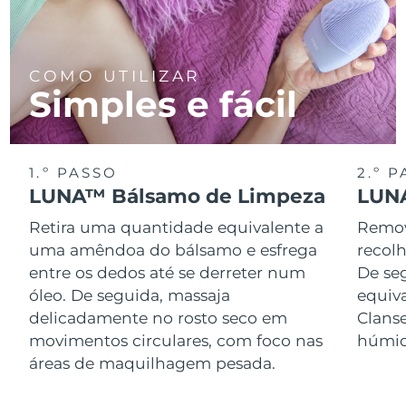
COMO UTILIZAR
Simples e fácil
1.º PASSO
2.º 
LUNA™ Bálsamo de Limpeza
LUNA
Retira uma quantidade equivalente a
Remov
uma amêndoa do bálsamo e esfrega
recol
entre os dedos até se derreter num
De se
óleo. De seguida, massaja
equiv
delicadamente no rosto seco em
Clans
movimentos circulares, com foco nas
húmid
áreas de maquilhagem pesada.