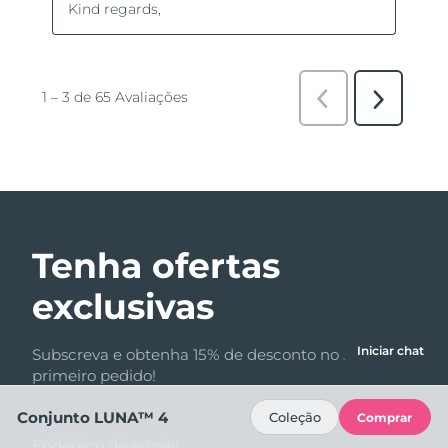
Tenha ofertas
exclusivas
Iniciar chat
Subscreva e obtenha 15% de desconto no seu
primeiro pedido!
Conjunto LUNA™ 4
Coleção
Comprar
Endereço de e-mail