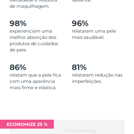
Omã
Entrega prevista
11/08/2026
de maquilhagem.
Filipinas
Entrega prevista
11/08/2026
98%
96%
experienciam uma
relataram uma pele
Polônia
Entrega prevista
09/08/2026
melhor absorção dos
mais saudável.
produtos de cuidados
Portugal
Entrega prevista
08/08/2026
de pele.
Porto Rico
Entrega prevista
10/08/2026
86%
81%
Catar
relatam que a pele fica
relataram redução nas
Entrega prevista
09/08/2026
com uma aparência
imperfeições.
mais firme e elástica.
Reunião
Entrega prevista
13/08/2026
Romênia
Entrega prevista
08/08/2026
Rússia
Entrega prevista
16/08/2026
ECONOMIZE 25 %
Arábia Saudita
Entrega prevista
09/08/2026