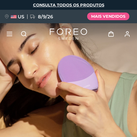
Pular
CONSULTA TODOS OS PRODUTOS
para
o
conteúdo
principal
US
8/9/26
MAIS VENDIDOS
NOVIDADE
Entrar
Idioma
BREAKING NEWS
Perfil de usuário
English
Deutsch
Español
Meus aparelhos
FAQ™ Pure Beauty-Tech Elixir
Français
Italiano
Português
Meus pedidos
Polski
Svenska
Русский
Türkçe
简体中文
繁體中文
Meus endereços
issa™ Teeth Whitening Set
As minhas subscrições