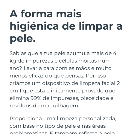
ROTINA DE BELEZA SUECA
Áustria
Entrega prevista
08/08/2026
A forma mais
higiénica de limpar a
Barein
Entrega prevista
09/08/2026
pele.
Limpeza facial
Lifting facial
Bélgica
Entrega prevista
08/08/2026
LUNA™ 4 kit
BEAR™ 2 kit
Bermudas
Entrega prevista
14/08/2026
Sabias que a tua pele acumula mais de 4
Anti-aging massage
Microcurrent toning
kg de impurezas e células mortas num
Bósnia e
ano? Lavar a cara com as mãos é muito
Entrega prevista
11/08/2026
Hidratação
Cuidado oral
Herzegovina
menos eficaz do que pensas. Por isso
LUNA™ 4 Plus
BEAR™ 2 go
UFO™ 3 kit
issa™ 4
criámos um dispositivo de limpeza facial 2
Massage, LED heating
Microcurrent toning on-the-go
Brunei
Entrega prevista
13/08/2026
TRATAMENTO ANTIENVELHECIMENTO
em 1 que está clinicamente provado que
Deep facial hydration
Hybrid silicone sonic toothbrush
FAQ™
elimina 99% de impurezas, oleosidade e
Bulgária
Entrega prevista
08/08/2026
resíduos de maquilhagem.
LUNA™ 4 Men
BEAR™ 2 eyes & lips
UFO™ 3 LED
NEW
issa™ 4 plus
Canadá
For men, anti-aging massage
Microcurrent line smoothing device
Entrega prevista
12/08/2026
Proporciona uma limpeza personalizada,
Near-infrared and red light therapy
Smart hybrid silicone sonic toothbrush
device
com base no tipo de pele e nas áreas
Chile
Entrega prevista
12/08/2026
Antienvelhecimento
Tratamentos LED
problemáticas. E também refirma a pele,