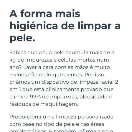
ROTINA DE BELEZA SUECA
Áustria
Entrega prevista
8/8/26
A forma mais
higiénica de limpar a
Barein
Entrega prevista
8/9/26
pele.
Limpeza facial
Lifting facial
Bélgica
Entrega prevista
8/8/26
LUNA™ 4 kit
BEAR™ 2 kit
Bermudas
Entrega prevista
8/14/26
Sabias que a tua pele acumula mais de 4
Anti-aging massage
Microcurrent toning
kg de impurezas e células mortas num
Bósnia e
ano? Lavar a cara com as mãos é muito
Entrega prevista
8/11/26
Hidratação
Cuidado oral
Herzegovina
menos eficaz do que pensas. Por isso
LUNA™ 4 Plus
BEAR™ 2 go
UFO™ 3 kit
issa™ 4
criámos um dispositivo de limpeza facial 2
Massage, LED heating
Microcurrent toning on-the-go
Brunei
Entrega prevista
8/13/26
TRATAMENTO ANTIENVELHECIMENTO
em 1 que está clinicamente provado que
Deep facial hydration
Hybrid silicone sonic toothbrush
FAQ™
elimina 99% de impurezas, oleosidade e
Bulgária
Entrega prevista
8/8/26
resíduos de maquilhagem.
LUNA™ 4 Men
BEAR™ 2 eyes & lips
UFO™ 3 LED
NEW
issa™ 4 plus
Canadá
For men, anti-aging massage
Microcurrent line smoothing device
Entrega prevista
8/12/26
Proporciona uma limpeza personalizada,
Near-infrared and red light therapy
Smart hybrid silicone sonic toothbrush
device
com base no tipo de pele e nas áreas
Chile
Entrega prevista
8/12/26
Antienvelhecimento
Tratamentos LED
problemáticas. E também refirma a pele,