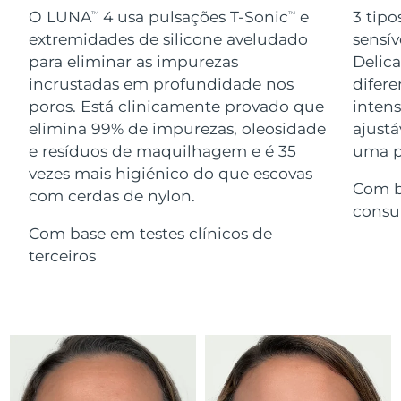
Serum
issa™ Teeth Whitening Gel
O LUNA
4 usa pulsações T-Sonic
e
3 tipo
TM
TM
Advanced pore care essentials
For healthy hair
18% PAP
extremidades de silicone aveludado
sensív
Israel
Entrega prevista
8/12/26
Cosméticos
Homens
para eliminar as impurezas
Delic
Itália
incrustadas em profundidade nos
difere
Entrega prevista
8/8/26
poros. Está clinicamente provado que
inten
Japão
Entrega prevista
8/11/26
elimina 99% de impurezas, oleosidade
ajustá
e resíduos de maquilhagem e é 35
uma pe
Comprar todos
Jersey
Entrega prevista
8/13/26
vezes mais higiénico do que escovas
Com b
com cerdas de nylon.
Cazaquistão
Entrega prevista
8/10/26
consu
FOREO APP
Com base em testes clínicos de
Kuwait
Entrega prevista
8/8/26
terceiros
SOBRE
Letônia
Entrega prevista
8/8/26
Líbano
Entrega prevista
8/9/26
Lituânia
Entrega prevista
8/8/26