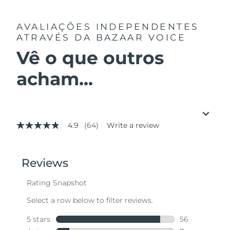
AVALIAÇÕES INDEPENDENTES
ATRAVÉS DA BAZAAR VOICE
Vê o que outros
acham...
4.9
(64)
Write a review
4.9
out
of
5
stars,
average
rating
value.
Read
64
Reviews.
Same
page