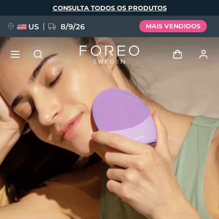
Pular
CONSULTA TODOS OS PRODUTOS
para
o
conteúdo
principal
US
8/9/26
MAIS VENDIDOS
NOVIDADE
Entrar
Idioma
BREAKING NEWS
Perfil de usuário
English
Deutsch
Español
Meus aparelhos
FAQ™ Pure Beauty-Tech Elixir
Français
Italiano
Português
Meus pedidos
Polski
Svenska
Русский
Türkçe
简体中文
繁體中文
Meus endereços
issa™ Teeth Whitening Set
As minhas subscrições