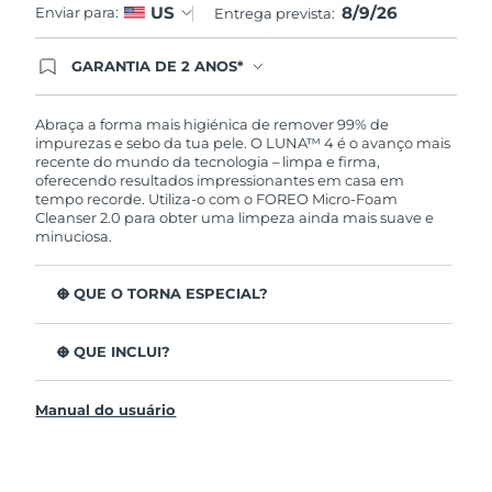
8/9/26
US
Enviar para:
Entrega prevista:
GARANTIA DE 2 ANOS*
Ao efetuar seu pedido hoje, você tem direito a
cobertura completa da Garantia FOREO. Isso
significa que se você tiver qualquer problema até
Abraça a forma mais higiénica de remover 99% de
2 anos após a compra, a FOREO substituirá seu
impurezas e sebo da tua pele. O LUNA™ 4 é o avanço mais
produto gratuitamente.*exceto pelo Luna FOFO
recente do mundo da tecnologia – limpa e firma,
e Luna Play plus cuja garantia é de 90 dias.
oferecendo resultados impressionantes em casa em
tempo recorde. Utiliza-o com o FOREO Micro-Foam
Cleanser 2.0 para obter uma limpeza ainda mais suave e
minuciosa.
O QUE O TORNA ESPECIAL?
96% dos utilizadores indicam uma pele mais saudável.
81% indicam imperfeições reduzidas.
O QUE INCLUI?
Remove impurezas e sebo profundos sem esfarelar a
LUNA™ 4
pele.
Manual do usuário
LUNA™ Micro-Foam Cleanser 2.0
86% dos utilizadores relataram uma pele com
aparência e sensação mais firme e elástica.
Cabo de carregamento USB
Nutre e protege a pele dos danos de radicais livres.
Bolsa de viagem