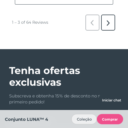
Tenha ofertas
exclusivas
Subscreva e obtenha 15% de desconto no seu
Iniciar chat
primeiro pedido!
Conjunto LUNA™ 4
Coleção
Comprar
Endereço de e-mail