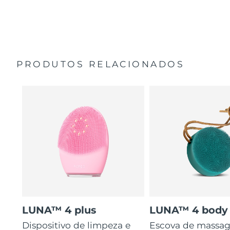
35 vezes mais higiénico do que escovas com cerdas de
Guia de início rápido
nylon.
Manual geral
2 anos de garantia (Espanha, Portugal, Suécia: 3 anos
de garantia)
PRODUTOS RELACIONADOS
LUNA™ 4 plus
LUNA™ 4 body
Dispositivo de limpeza e
Escova de massa