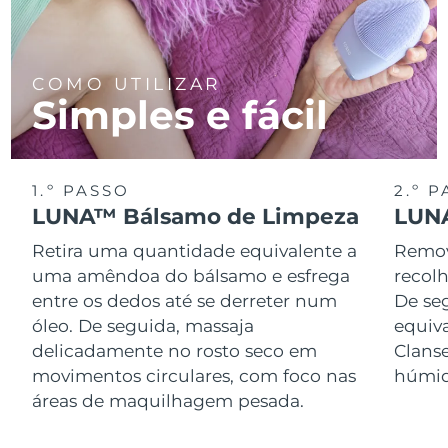
COMO UTILIZAR
Simples e fácil
1.º PASSO
2.º 
LUNA™ Bálsamo de Limpeza
LUNA
Retira uma quantidade equivalente a
Remov
uma amêndoa do bálsamo e esfrega
recol
entre os dedos até se derreter num
De se
óleo. De seguida, massaja
equiv
delicadamente no rosto seco em
Clans
movimentos circulares, com foco nas
húmid
áreas de maquilhagem pesada.