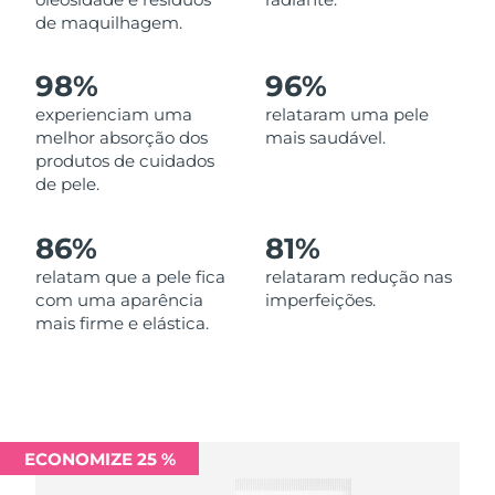
Omã
Entrega prevista
8/11/26
de maquilhagem.
Filipinas
Entrega prevista
8/11/26
98%
96%
experienciam uma
relataram uma pele
Polônia
Entrega prevista
8/9/26
melhor absorção dos
mais saudável.
produtos de cuidados
Portugal
Entrega prevista
8/8/26
de pele.
Porto Rico
Entrega prevista
8/10/26
86%
81%
Catar
relatam que a pele fica
relataram redução nas
Entrega prevista
8/9/26
com uma aparência
imperfeições.
mais firme e elástica.
Reunião
Entrega prevista
8/13/26
Romênia
Entrega prevista
8/8/26
Rússia
Entrega prevista
8/16/26
ECONOMIZE 25 %
Arábia Saudita
Entrega prevista
8/9/26