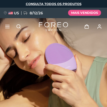
Pular
CONSULTA TODOS OS PRODUTOS
para
o
conteúdo
principal
US
8/12/26
MAIS VENDIDOS
NOVIDADE
Entrar
Idioma
BREAKING NEWS
Perfil de usuário
English
Deutsch
Español
Meus aparelhos
FAQ™ Pure Beauty-Tech Elixir
Français
Italiano
Português
Meus pedidos
Polski
Svenska
Русский
Türkçe
简体中文
繁體中文
Meus endereços
issa™ Teeth Whitening Set
As minhas subscrições