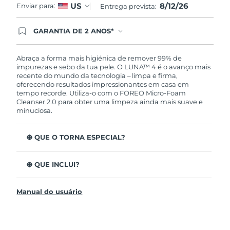
8/12/26
US
Enviar para:
Entrega prevista:
GARANTIA DE 2 ANOS*
Ao efetuar seu pedido hoje, você tem direito a
cobertura completa da Garantia FOREO. Isso
significa que se você tiver qualquer problema até
Abraça a forma mais higiénica de remover 99% de
2 anos após a compra, a FOREO substituirá seu
impurezas e sebo da tua pele. O LUNA™ 4 é o avanço mais
produto gratuitamente.*exceto pelo Luna FOFO
recente do mundo da tecnologia – limpa e firma,
e Luna Play plus cuja garantia é de 90 dias.
oferecendo resultados impressionantes em casa em
tempo recorde. Utiliza-o com o FOREO Micro-Foam
Cleanser 2.0 para obter uma limpeza ainda mais suave e
minuciosa.
O QUE O TORNA ESPECIAL?
96% dos utilizadores indicam uma pele mais saudável.
81% indicam imperfeições reduzidas.
O QUE INCLUI?
Remove impurezas e sebo profundos sem esfarelar a
LUNA™ 4
pele.
Manual do usuário
LUNA™ Micro-Foam Cleanser 2.0
86% dos utilizadores relataram uma pele com
aparência e sensação mais firme e elástica.
Cabo de carregamento USB
Nutre e protege a pele dos danos de radicais livres.
Bolsa de viagem