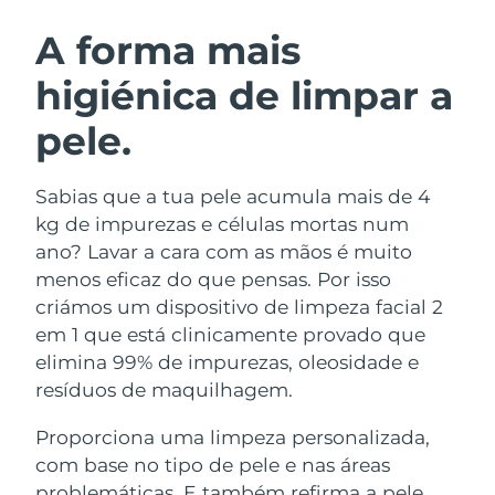
ROTINA DE BELEZA SUECA
Áustria
Entrega prevista
8/11/26
A forma mais
higiénica de limpar a
Barein
Entrega prevista
8/12/26
pele.
Limpeza facial
Lifting facial
Bélgica
Entrega prevista
8/11/26
LUNA™ 4 kit
BEAR™ 2 kit
Bermudas
Entrega prevista
8/17/26
Sabias que a tua pele acumula mais de 4
Anti-aging massage
Microcurrent toning
kg de impurezas e células mortas num
Bósnia e
ano? Lavar a cara com as mãos é muito
Entrega prevista
8/14/26
Hidratação
Cuidado oral
Herzegovina
menos eficaz do que pensas. Por isso
LUNA™ 4 Plus
BEAR™ 2 go
UFO™ 3 kit
issa™ 4
criámos um dispositivo de limpeza facial 2
Massage, LED heating
Microcurrent toning on-the-go
Brunei
Entrega prevista
8/16/26
TRATAMENTO ANTIENVELHECIMENTO
em 1 que está clinicamente provado que
Deep facial hydration
Hybrid silicone sonic toothbrush
FAQ™
elimina 99% de impurezas, oleosidade e
Bulgária
Entrega prevista
8/11/26
resíduos de maquilhagem.
LUNA™ 4 Men
BEAR™ 2 eyes & lips
UFO™ 3 LED
NEW
issa™ 4 plus
Canadá
For men, anti-aging massage
Microcurrent line smoothing device
Entrega prevista
8/15/26
Proporciona uma limpeza personalizada,
Near-infrared and red light therapy
Smart hybrid silicone sonic toothbrush
device
com base no tipo de pele e nas áreas
Chile
Entrega prevista
8/15/26
Antienvelhecimento
Tratamentos LED
problemáticas. E também refirma a pele,