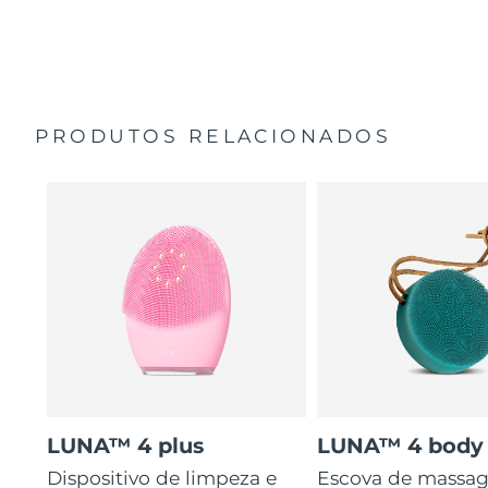
35 vezes mais higiénico do que escovas com cerdas de
Guia de início rápido
nylon.
Manual geral
2 anos de garantia (Espanha, Portugal, Suécia: 3 anos
de garantia)
PRODUTOS RELACIONADOS
LUNA™ 4 plus
LUNA™ 4 body
Dispositivo de limpeza e
Escova de massa