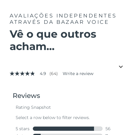
AVALIAÇÕES INDEPENDENTES
ATRAVÉS DA BAZAAR VOICE
Vê o que outros
acham...
4.9
(64)
Write a review
4.9
out
of
5
stars,
average
rating
value.
Read
64
Reviews.
Same
page