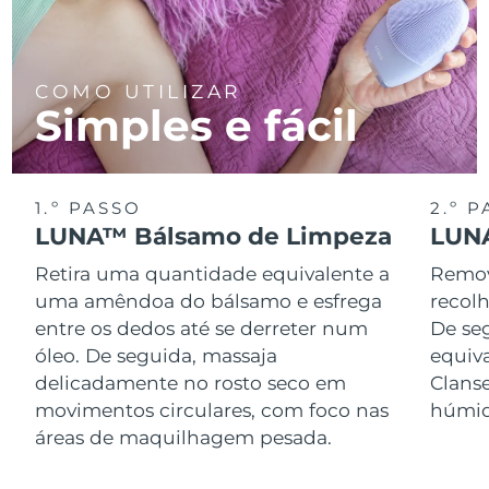
COMO UTILIZAR
Simples e fácil
1.º PASSO
2.º 
LUNA™ Bálsamo de Limpeza
LUNA
Retira uma quantidade equivalente a
Remov
uma amêndoa do bálsamo e esfrega
recol
entre os dedos até se derreter num
De se
óleo. De seguida, massaja
equiv
delicadamente no rosto seco em
Clans
movimentos circulares, com foco nas
húmid
áreas de maquilhagem pesada.