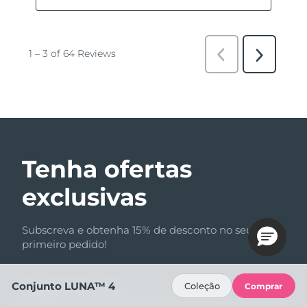
Tenha ofertas
exclusivas
Subscreva e obtenha 15% de desconto no seu
primeiro pedido!
Conjunto LUNA™ 4
Coleção
Comprar
Endereço de e-mail