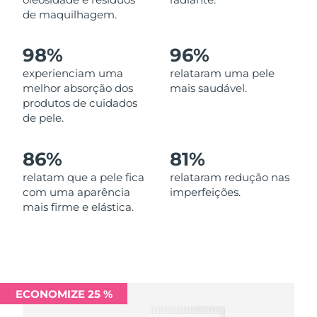
Omã
Entrega prevista
8/14/26
de maquilhagem.
Filipinas
Entrega prevista
8/14/26
98%
96%
experienciam uma
relataram uma pele
Polônia
Entrega prevista
8/12/26
melhor absorção dos
mais saudável.
produtos de cuidados
Portugal
Entrega prevista
8/11/26
de pele.
Porto Rico
Entrega prevista
8/13/26
86%
81%
Catar
relatam que a pele fica
relataram redução nas
Entrega prevista
8/12/26
com uma aparência
imperfeições.
mais firme e elástica.
Reunião
Entrega prevista
8/16/26
Romênia
Entrega prevista
8/11/26
Rússia
Entrega prevista
8/19/26
ECONOMIZE 25 %
Arábia Saudita
Entrega prevista
8/12/26