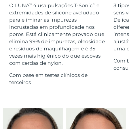
Serum
issa™ Teeth Whitening Gel
O LUNA
4 usa pulsações T-Sonic
e
3 tipo
TM
TM
Advanced pore care essentials
For healthy hair
18% PAP
extremidades de silicone aveludado
sensív
Israel
Entrega prevista
8/15/26
Cosméticos
Homens
para eliminar as impurezas
Delic
Itália
incrustadas em profundidade nos
difere
Entrega prevista
8/11/26
poros. Está clinicamente provado que
inten
Japão
Entrega prevista
8/14/26
elimina 99% de impurezas, oleosidade
ajustá
e resíduos de maquilhagem e é 35
uma pe
Comprar todos
Jersey
Entrega prevista
8/16/26
vezes mais higiénico do que escovas
Com b
com cerdas de nylon.
Cazaquistão
Entrega prevista
8/13/26
consu
FOREO APP
Com base em testes clínicos de
Kuwait
Entrega prevista
8/11/26
terceiros
SOBRE
Letônia
Entrega prevista
8/11/26
Líbano
Entrega prevista
8/12/26
Lituânia
Entrega prevista
8/11/26