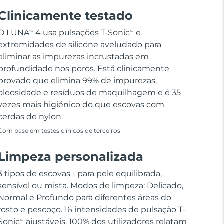
Clinicamente testado
O LUNA
4 usa pulsações T-Sonic
e
TM
TM
extremidades de silicone aveludado para
eliminar as impurezas incrustadas em
profundidade nos poros. Está clinicamente
provado que elimina 99% de impurezas,
oleosidade e resíduos de maquilhagem e é 35
vezes mais higiénico do que escovas com
cerdas de nylon.
Com base em testes clínicos de terceiros
Limpeza personalizada
3 tipos de escovas - para pele equilibrada,
sensível ou mista. Modos de limpeza: Delicado,
Normal e Profundo para diferentes áreas do
rosto e pescoço. 16 intensidades de pulsação T-
Sonic
ajustáveis. 100% dos utilizadores relatam
TM