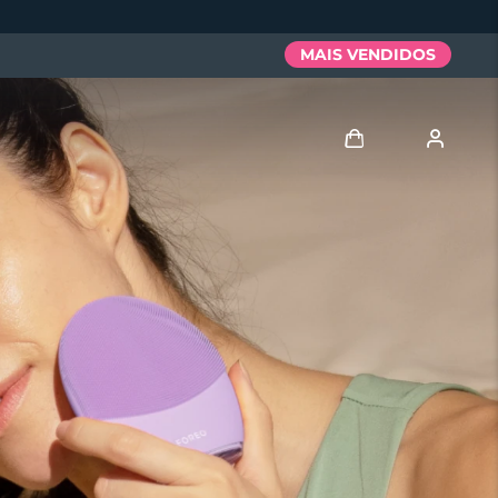
MAIS VENDIDOS
Entrar
Perfil de usuário
Meus aparelhos
Meus pedidos
Meus endereços
As minhas subscrições