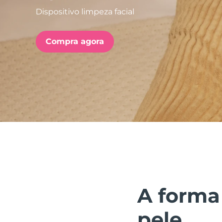
Dispositivo limpeza facial
issa™ Teeth Whitening Set
Compra agora
FAQ™ Dual LED Panel
POPULAR
Ofertas especiais
Bestsellers
A forma
pele.