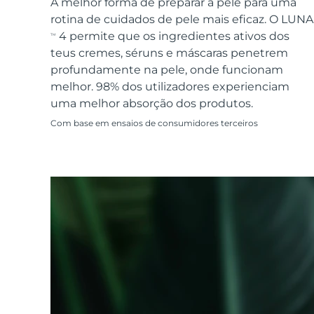
Dispositivos ESPADA™
Dispositivos de olhos
A melhor forma de preparar a pele para uma
LUNA™ Dual-Peptide Scalp
Cuidados de pele KIWI™
rotina de cuidados de pele mais eficaz. O LUNA
All acne treatment devices
All revitalizing eye massagers
Serum
issa™ Teeth Whitening Gel
Advanced pore care essentials
4 permite que os ingredientes ativos dos
TM
For healthy hair
18% PAP
teus cremes, séruns e máscaras penetrem
Cosméticos
Homens
profundamente na pele, onde funcionam
melhor. 98% dos utilizadores experienciam
uma melhor absorção dos produtos.
Com base em ensaios de consumidores terceiros
Comprar todos
FOREO APP
SOBRE