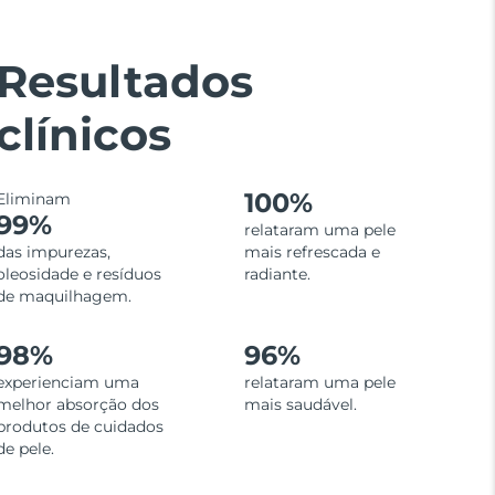
Resultados
clínicos
100%
Eliminam
99%
relataram uma pele
das impurezas,
mais refrescada e
oleosidade e resíduos
radiante.
de maquilhagem.
98%
96%
experienciam uma
relataram uma pele
melhor absorção dos
mais saudável.
produtos de cuidados
de pele.