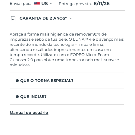
8/11/26
US
Enviar para:
Entrega prevista:
GARANTIA DE 2 ANOS*
Ao efetuar seu pedido hoje, você tem direito a
cobertura completa da Garantia FOREO. Isso
significa que se você tiver qualquer problema até
Abraça a forma mais higiénica de remover 99% de
2 anos após a compra, a FOREO substituirá seu
impurezas e sebo da tua pele. O LUNA™ 4 é o avanço mais
produto gratuitamente.*exceto pelo Luna FOFO
recente do mundo da tecnologia – limpa e firma,
e Luna Play plus cuja garantia é de 90 dias.
oferecendo resultados impressionantes em casa em
tempo recorde. Utiliza-o com o FOREO Micro-Foam
Cleanser 2.0 para obter uma limpeza ainda mais suave e
minuciosa.
O QUE O TORNA ESPECIAL?
96% dos utilizadores indicam uma pele mais saudável.
81% indicam imperfeições reduzidas.
O QUE INCLUI?
Remove impurezas e sebo profundos sem esfarelar a
LUNA™ 4
pele.
Manual do usuário
LUNA™ Micro-Foam Cleanser 2.0
86% dos utilizadores relataram uma pele com
aparência e sensação mais firme e elástica.
Cabo de carregamento USB
Nutre e protege a pele dos danos de radicais livres.
Bolsa de viagem