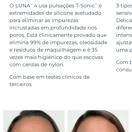
Serum
issa™ Teeth Whitening Gel
O LUNA
4 usa pulsações T-Sonic
e
3 tipo
TM
TM
Advanced pore care essentials
For healthy hair
18% PAP
extremidades de silicone aveludado
sensív
Israel
Entrega prevista
8/14/26
Cosméticos
Homens
para eliminar as impurezas
Delic
Itália
incrustadas em profundidade nos
difere
Entrega prevista
8/10/26
poros. Está clinicamente provado que
inten
Japão
Entrega prevista
8/13/26
elimina 99% de impurezas, oleosidade
ajustá
e resíduos de maquilhagem e é 35
uma pe
Comprar todos
Jersey
Entrega prevista
8/15/26
vezes mais higiénico do que escovas
Com b
com cerdas de nylon.
Cazaquistão
Entrega prevista
8/12/26
consu
FOREO APP
Com base em testes clínicos de
Kuwait
Entrega prevista
8/10/26
terceiros
SOBRE
Letônia
Entrega prevista
8/10/26
Líbano
Entrega prevista
8/11/26
Lituânia
Entrega prevista
8/10/26