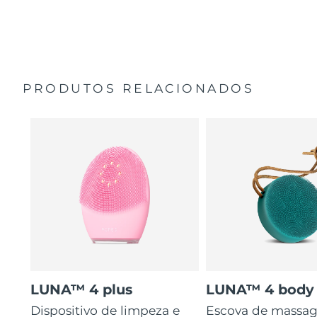
35 vezes mais higiénico do que escovas com cerdas de
Guia de início rápido
nylon.
Manual geral
2 anos de garantia (Espanha, Portugal, Suécia: 3 anos
de garantia)
PRODUTOS RELACIONADOS
LUNA™ 4 plus
LUNA™ 4 body
Dispositivo de limpeza e
Escova de massa