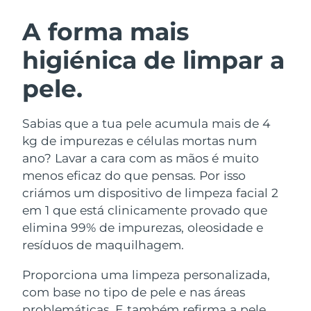
ROTINA DE BELEZA SUECA
Áustria
Entrega prevista
8/10/26
A forma mais
higiénica de limpar a
Barein
Entrega prevista
8/11/26
pele.
Limpeza facial
Lifting facial
Bélgica
Entrega prevista
8/10/26
LUNA™ 4 kit
BEAR™ 2 kit
Bermudas
Entrega prevista
8/16/26
Sabias que a tua pele acumula mais de 4
Anti-aging massage
Microcurrent toning
kg de impurezas e células mortas num
Bósnia e
ano? Lavar a cara com as mãos é muito
Entrega prevista
8/13/26
Hidratação
Cuidado oral
Herzegovina
menos eficaz do que pensas. Por isso
LUNA™ 4 Plus
BEAR™ 2 go
UFO™ 3 kit
issa™ 4
criámos um dispositivo de limpeza facial 2
Massage, LED heating
Microcurrent toning on-the-go
Brunei
Entrega prevista
8/15/26
TRATAMENTO ANTIENVELHECIMENTO
em 1 que está clinicamente provado que
Deep facial hydration
Hybrid silicone sonic toothbrush
FAQ™
elimina 99% de impurezas, oleosidade e
Bulgária
Entrega prevista
8/10/26
resíduos de maquilhagem.
LUNA™ 4 Men
BEAR™ 2 eyes & lips
UFO™ 3 LED
NEW
issa™ 4 plus
Canadá
For men, anti-aging massage
Microcurrent line smoothing device
Entrega prevista
8/14/26
Proporciona uma limpeza personalizada,
Near-infrared and red light therapy
Smart hybrid silicone sonic toothbrush
device
com base no tipo de pele e nas áreas
Chile
Entrega prevista
8/14/26
Antienvelhecimento
Tratamentos LED
problemáticas. E também refirma a pele,