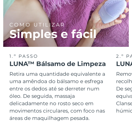
COMO UTILIZAR
Simples e fácil
1.º PASSO
2.º 
LUNA™ Bálsamo de Limpeza
LUNA
Retira uma quantidade equivalente a
Remov
uma amêndoa do bálsamo e esfrega
recol
entre os dedos até se derreter num
De se
óleo. De seguida, massaja
equiv
delicadamente no rosto seco em
Clans
movimentos circulares, com foco nas
húmid
áreas de maquilhagem pesada.