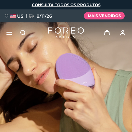
Pular
CONSULTA TODOS OS PRODUTOS
para
o
conteúdo
principal
US
8/11/26
MAIS VENDIDOS
NOVIDADE
Entrar
Idioma
BREAKING NEWS
Perfil de usuário
English
Deutsch
Español
Meus aparelhos
FAQ™ Pure Beauty-Tech Elixir
Français
Italiano
Português
Meus pedidos
Polski
Svenska
Русский
Türkçe
简体中文
繁體中文
Meus endereços
issa™ Teeth Whitening Set
As minhas subscrições