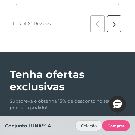
Tenha ofertas
exclusivas
Subscreva e obtenha 15% de desconto no seu
primeiro pedido!
Conjunto LUNA™ 4
Coleção
Comprar
Endereço de e-mail