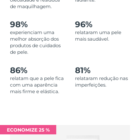
Omã
Entrega prevista
8/13/26
de maquilhagem.
Filipinas
Entrega prevista
8/13/26
98%
96%
experienciam uma
relataram uma pele
Polônia
Entrega prevista
8/11/26
melhor absorção dos
mais saudável.
produtos de cuidados
Portugal
Entrega prevista
8/10/26
de pele.
Porto Rico
Entrega prevista
8/12/26
86%
81%
Catar
relatam que a pele fica
relataram redução nas
Entrega prevista
8/11/26
com uma aparência
imperfeições.
mais firme e elástica.
Reunião
Entrega prevista
8/15/26
Romênia
Entrega prevista
8/10/26
Rússia
Entrega prevista
8/18/26
ECONOMIZE 25 %
Arábia Saudita
Entrega prevista
8/11/26