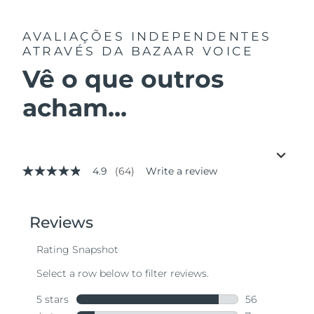
AVALIAÇÕES INDEPENDENTES
ATRAVÉS DA BAZAAR VOICE
Vê o que outros
acham...
4.9
(64)
Write a review
4.9
out
of
5
stars,
average
rating
value.
Read
64
Reviews.
Same
page