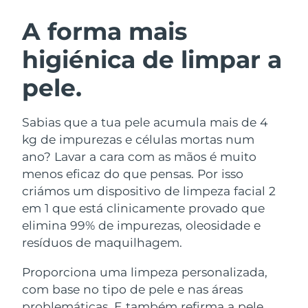
ROTINA DE BELEZA SUECA
Áustria
Entrega prevista
8/10/26
A forma mais
higiénica de limpar a
Barein
Entrega prevista
8/11/26
pele.
Limpeza facial
Lifting facial
Bélgica
Entrega prevista
8/10/26
LUNA™ 4 kit
BEAR™ 2 kit
Bermudas
Entrega prevista
8/16/26
Sabias que a tua pele acumula mais de 4
Anti-aging massage
Microcurrent toning
kg de impurezas e células mortas num
Bósnia e
ano? Lavar a cara com as mãos é muito
Entrega prevista
8/13/26
Hidratação
Cuidado oral
Herzegovina
menos eficaz do que pensas. Por isso
LUNA™ 4 Plus
BEAR™ 2 go
UFO™ 3 kit
issa™ 4
criámos um dispositivo de limpeza facial 2
Massage, LED heating
Microcurrent toning on-the-go
Brunei
Entrega prevista
8/15/26
TRATAMENTO ANTIENVELHECIMENTO
em 1 que está clinicamente provado que
Deep facial hydration
Hybrid silicone sonic toothbrush
FAQ™
elimina 99% de impurezas, oleosidade e
Bulgária
Entrega prevista
8/10/26
resíduos de maquilhagem.
LUNA™ 4 Men
BEAR™ 2 eyes & lips
UFO™ 3 LED
NEW
issa™ 4 plus
Canadá
For men, anti-aging massage
Microcurrent line smoothing device
Entrega prevista
8/14/26
Proporciona uma limpeza personalizada,
Near-infrared and red light therapy
Smart hybrid silicone sonic toothbrush
device
com base no tipo de pele e nas áreas
Chile
Entrega prevista
8/14/26
Antienvelhecimento
Tratamentos LED
problemáticas. E também refirma a pele,