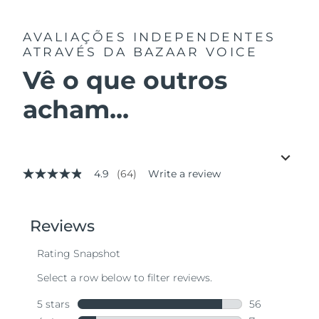
AVALIAÇÕES INDEPENDENTES
ATRAVÉS DA BAZAAR VOICE
Vê o que outros
acham...
4.9
(64)
Write a review
4.9
out
of
5
stars,
average
rating
value.
Read
64
Reviews.
Same
page