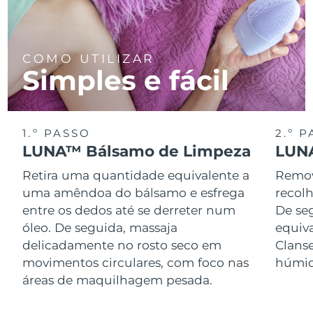
COMO UTILIZAR
Simples e fácil
1.º PASSO
2.º 
LUNA™ Bálsamo de Limpeza
LUNA
Retira uma quantidade equivalente a
Remov
uma amêndoa do bálsamo e esfrega
recol
entre os dedos até se derreter num
De se
óleo. De seguida, massaja
equiv
delicadamente no rosto seco em
Clans
movimentos circulares, com foco nas
húmid
áreas de maquilhagem pesada.