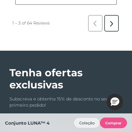
Tenha ofertas
exclusivas
Subscreva e obtenha 15% de desconto no seu
primeiro pedido!
Conjunto LUNA™ 4
Coleção
Comprar
Endereço de e-mail