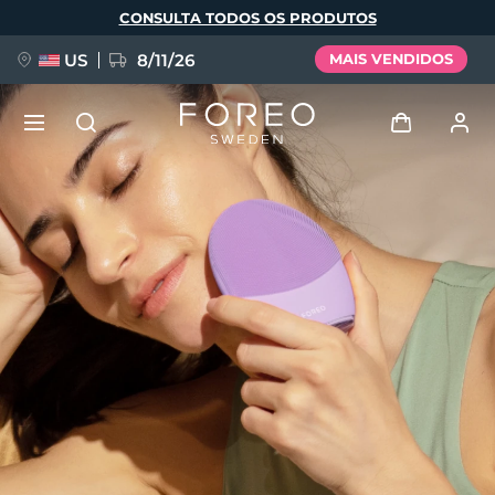
Pular
CONSULTA TODOS OS PRODUTOS
para
o
conteúdo
principal
US
8/11/26
MAIS VENDIDOS
NOVIDADE
Entrar
Idioma
BREAKING NEWS
Perfil de usuário
English
Deutsch
Español
Meus aparelhos
FAQ™ Pure Beauty-Tech Elixir
Français
Italiano
Português
Meus pedidos
Polski
Svenska
Русский
Türkçe
简体中文
繁體中文
Meus endereços
issa™ Teeth Whitening Set
As minhas subscrições