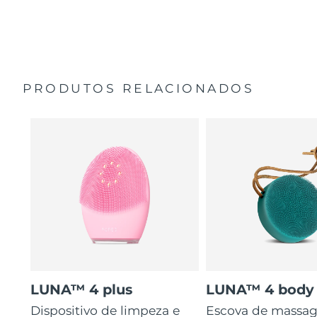
35 vezes mais higiénico do que escovas com cerdas de
Guia de início rápido
nylon.
Manual geral
2 anos de garantia (Espanha, Portugal, Suécia: 3 anos
de garantia)
PRODUTOS RELACIONADOS
LUNA™ 4 plus
LUNA™ 4 body
Dispositivo de limpeza e
Escova de massa