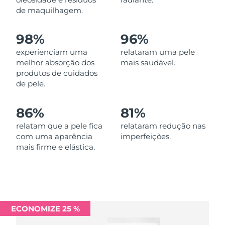
Omã
Entrega prevista
8/13/26
de maquilhagem.
Filipinas
Entrega prevista
8/13/26
98%
96%
experienciam uma
relataram uma pele
Polônia
Entrega prevista
8/11/26
melhor absorção dos
mais saudável.
produtos de cuidados
Portugal
Entrega prevista
8/10/26
de pele.
Porto Rico
Entrega prevista
8/12/26
86%
81%
Catar
relatam que a pele fica
relataram redução nas
Entrega prevista
8/11/26
com uma aparência
imperfeições.
mais firme e elástica.
Reunião
Entrega prevista
8/15/26
Romênia
Entrega prevista
8/10/26
Rússia
Entrega prevista
8/18/26
ECONOMIZE 25 %
Arábia Saudita
Entrega prevista
8/11/26