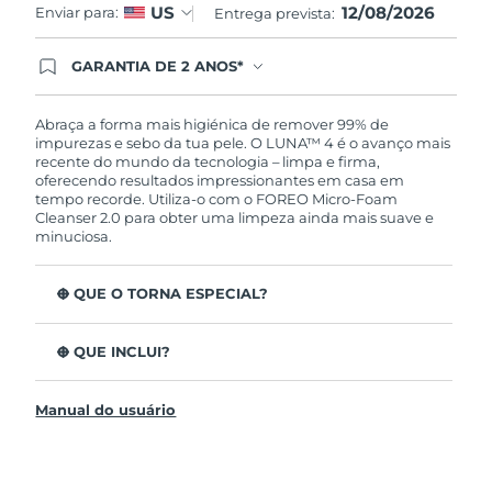
12/08/2026
US
Enviar para:
Entrega prevista:
GARANTIA DE 2 ANOS*
Ao efetuar seu pedido hoje, você tem direito a
cobertura completa da Garantia FOREO. Isso
significa que se você tiver qualquer problema até
Abraça a forma mais higiénica de remover 99% de
2 anos após a compra, a FOREO substituirá seu
impurezas e sebo da tua pele. O LUNA™ 4 é o avanço mais
produto gratuitamente.*exceto pelo Luna FOFO
recente do mundo da tecnologia – limpa e firma,
e Luna Play plus cuja garantia é de 90 dias.
oferecendo resultados impressionantes em casa em
tempo recorde. Utiliza-o com o FOREO Micro-Foam
Cleanser 2.0 para obter uma limpeza ainda mais suave e
minuciosa.
O QUE O TORNA ESPECIAL?
96% dos utilizadores indicam uma pele mais saudável.
81% indicam imperfeições reduzidas.
O QUE INCLUI?
Remove impurezas e sebo profundos sem esfarelar a
LUNA™ 4
pele.
Manual do usuário
LUNA™ Micro-Foam Cleanser 2.0
86% dos utilizadores relataram uma pele com
aparência e sensação mais firme e elástica.
Cabo de carregamento USB
Nutre e protege a pele dos danos de radicais livres.
Bolsa de viagem