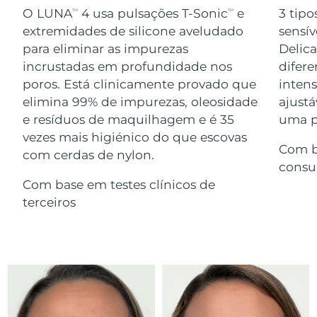
Serum
issa™ Teeth Whitening Gel
O LUNA
4 usa pulsações T-Sonic
e
3 tipo
TM
TM
Advanced pore care essentials
For healthy hair
18% PAP
extremidades de silicone aveludado
sensív
Israel
Entrega prevista
12/08/2026
Cosméticos
Homens
para eliminar as impurezas
Delic
Itália
incrustadas em profundidade nos
difere
Entrega prevista
08/08/2026
poros. Está clinicamente provado que
inten
Japão
Entrega prevista
11/08/2026
elimina 99% de impurezas, oleosidade
ajustá
e resíduos de maquilhagem e é 35
uma pe
Comprar todos
Jersey
Entrega prevista
13/08/2026
vezes mais higiénico do que escovas
Com b
com cerdas de nylon.
Cazaquistão
Entrega prevista
10/08/2026
consu
FOREO APP
Com base em testes clínicos de
Kuwait
Entrega prevista
08/08/2026
terceiros
SOBRE
Letônia
Entrega prevista
08/08/2026
Líbano
Entrega prevista
09/08/2026
Lituânia
Entrega prevista
08/08/2026