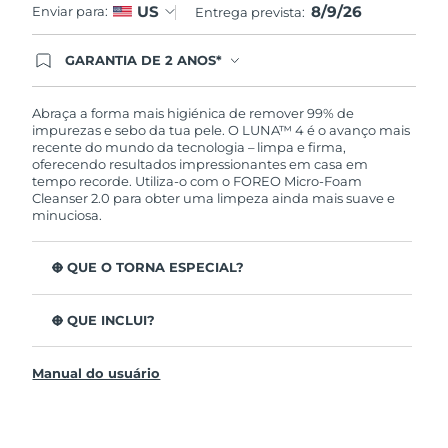
8/9/26
US
Enviar para:
Entrega prevista:
GARANTIA DE 2 ANOS*
Ao efetuar seu pedido hoje, você tem direito a
cobertura completa da Garantia FOREO. Isso
significa que se você tiver qualquer problema até
Abraça a forma mais higiénica de remover 99% de
2 anos após a compra, a FOREO substituirá seu
impurezas e sebo da tua pele. O LUNA™ 4 é o avanço mais
produto gratuitamente.*exceto pelo Luna FOFO
recente do mundo da tecnologia – limpa e firma,
e Luna Play plus cuja garantia é de 90 dias.
oferecendo resultados impressionantes em casa em
tempo recorde. Utiliza-o com o FOREO Micro-Foam
Cleanser 2.0 para obter uma limpeza ainda mais suave e
minuciosa.
O QUE O TORNA ESPECIAL?
96% dos utilizadores indicam uma pele mais saudável.
81% indicam imperfeições reduzidas.
O QUE INCLUI?
Remove impurezas e sebo profundos sem esfarelar a
LUNA™ 4
pele.
Manual do usuário
LUNA™ Micro-Foam Cleanser 2.0
86% dos utilizadores relataram uma pele com
aparência e sensação mais firme e elástica.
Cabo de carregamento USB
Nutre e protege a pele dos danos de radicais livres.
Bolsa de viagem