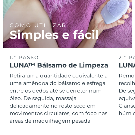
COMO UTILIZAR
Simples e fácil
1.º PASSO
2.º 
LUNA™ Bálsamo de Limpeza
LUNA
Retira uma quantidade equivalente a
Remov
uma amêndoa do bálsamo e esfrega
recol
entre os dedos até se derreter num
De se
óleo. De seguida, massaja
equiv
delicadamente no rosto seco em
Clans
movimentos circulares, com foco nas
húmid
áreas de maquilhagem pesada.