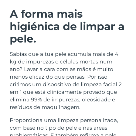
ROTINA DE BELEZA SUECA
Áustria
Entrega prevista
08/08/2026
A forma mais
higiénica de limpar a
Barein
Entrega prevista
09/08/2026
pele.
Limpeza facial
Lifting facial
Bélgica
Entrega prevista
08/08/2026
LUNA™ 4 kit
BEAR™ 2 kit
Bermudas
Entrega prevista
14/08/2026
Sabias que a tua pele acumula mais de 4
Anti-aging massage
Microcurrent toning
kg de impurezas e células mortas num
Bósnia e
ano? Lavar a cara com as mãos é muito
Entrega prevista
11/08/2026
Hidratação
Cuidado oral
Herzegovina
menos eficaz do que pensas. Por isso
LUNA™ 4 Plus
BEAR™ 2 go
UFO™ 3 kit
issa™ 4
criámos um dispositivo de limpeza facial 2
Massage, LED heating
Microcurrent toning on-the-go
Brunei
Entrega prevista
13/08/2026
TRATAMENTO ANTIENVELHECIMENTO
em 1 que está clinicamente provado que
Deep facial hydration
Hybrid silicone sonic toothbrush
FAQ™
elimina 99% de impurezas, oleosidade e
Bulgária
Entrega prevista
08/08/2026
resíduos de maquilhagem.
LUNA™ 4 Men
BEAR™ 2 eyes & lips
UFO™ 3 LED
NEW
issa™ 4 plus
Canadá
For men, anti-aging massage
Microcurrent line smoothing device
Entrega prevista
12/08/2026
Proporciona uma limpeza personalizada,
Near-infrared and red light therapy
Smart hybrid silicone sonic toothbrush
device
com base no tipo de pele e nas áreas
Chile
Entrega prevista
12/08/2026
Antienvelhecimento
Tratamentos LED
problemáticas. E também refirma a pele,