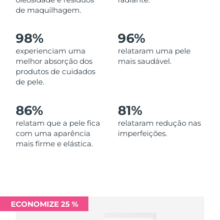
Omã
Entrega prevista
11/08/2026
de maquilhagem.
Filipinas
Entrega prevista
11/08/2026
98%
96%
experienciam uma
relataram uma pele
Polônia
Entrega prevista
09/08/2026
melhor absorção dos
mais saudável.
produtos de cuidados
Portugal
Entrega prevista
08/08/2026
de pele.
Porto Rico
Entrega prevista
10/08/2026
86%
81%
Catar
relatam que a pele fica
relataram redução nas
Entrega prevista
09/08/2026
com uma aparência
imperfeições.
mais firme e elástica.
Reunião
Entrega prevista
13/08/2026
Romênia
Entrega prevista
08/08/2026
Rússia
Entrega prevista
16/08/2026
ECONOMIZE 25 %
Arábia Saudita
Entrega prevista
09/08/2026