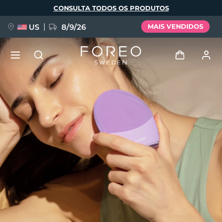
Pular
CONSULTA TODOS OS PRODUTOS
para
o
conteúdo
principal
US
8/9/26
MAIS VENDIDOS
NOVIDADE
Entrar
Idioma
BREAKING NEWS
Perfil de usuário
English
Deutsch
Español
Meus aparelhos
FAQ™ Pure Beauty-Tech Elixir
Français
Italiano
Português
Meus pedidos
Polski
Svenska
Русский
Türkçe
简体中文
繁體中文
Meus endereços
issa™ Teeth Whitening Set
As minhas subscrições