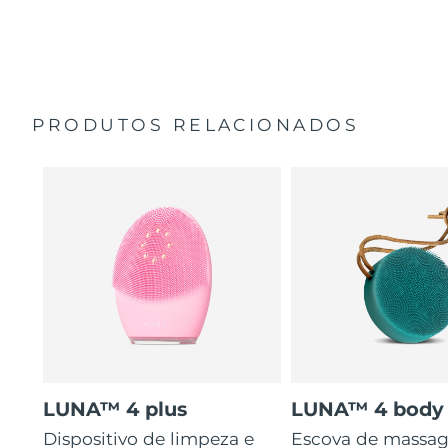
35 vezes mais higiénico do que escovas com cerdas de
Guia de início rápido
nylon.
Manual geral
2 anos de garantia (Espanha, Portugal, Suécia: 3 anos
de garantia)
PRODUTOS RELACIONADOS
LUNA™ 4 plus
LUNA™ 4 body
Dispositivo de limpeza e
Escova de massa