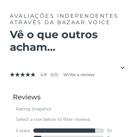
AVALIAÇÕES INDEPENDENTES
ATRAVÉS DA BAZAAR VOICE
Vê o que outros
acham...
4.9
(63)
Write a review
4.9
out
of
5
stars,
average
rating
value.
Read
63
Reviews.
Same
page