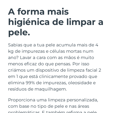
ROTINA DE BELEZA SUECA
Áustria
Entrega prevista
9/8/26
A forma mais
higiénica de limpar a
Barein
Entrega prevista
10/8/26
pele.
Limpeza facial
Lifting facial
Bélgica
Entrega prevista
9/8/26
LUNA™ 4 kit
BEAR™ 2 kit
Bermudas
Entrega prevista
15/8/26
Sabias que a tua pele acumula mais de 4
Anti-aging massage
Microcurrent toning
kg de impurezas e células mortas num
Bósnia e
ano? Lavar a cara com as mãos é muito
Entrega prevista
12/8/26
Hidratação
Cuidado oral
Herzegovina
menos eficaz do que pensas. Por isso
LUNA™ 4 Plus
BEAR™ 2 go
UFO™ 3 kit
issa™ 4
criámos um dispositivo de limpeza facial 2
Massage, LED heating
Microcurrent toning on-the-go
Brunei
Entrega prevista
14/8/26
TRATAMENTO ANTIENVELHECIMENTO
em 1 que está clinicamente provado que
Deep facial hydration
Hybrid silicone sonic toothbrush
FAQ™
elimina 99% de impurezas, oleosidade e
Bulgária
Entrega prevista
9/8/26
resíduos de maquilhagem.
LUNA™ 4 Men
BEAR™ 2 eyes & lips
UFO™ 3 LED
NEW
issa™ 4 plus
Canadá
For men, anti-aging massage
Microcurrent line smoothing device
Entrega prevista
13/8/26
Proporciona uma limpeza personalizada,
Near-infrared and red light therapy
Smart hybrid silicone sonic toothbrush
device
com base no tipo de pele e nas áreas
Chile
Entrega prevista
13/8/26
Antienvelhecimento
Tratamentos LED
problemáticas. E também refirma a pele,