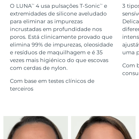
Serum
issa™ Teeth Whitening Gel
O LUNA
4 usa pulsações T-Sonic
e
3 tipo
TM
TM
Advanced pore care essentials
For healthy hair
18% PAP
extremidades de silicone aveludado
sensív
Israel
Entrega prevista
13/8/26
Cosméticos
Homens
para eliminar as impurezas
Delic
Itália
incrustadas em profundidade nos
difere
Entrega prevista
9/8/26
poros. Está clinicamente provado que
inten
Japão
Entrega prevista
12/8/26
elimina 99% de impurezas, oleosidade
ajustá
e resíduos de maquilhagem e é 35
uma pe
Comprar todos
Jersey
Entrega prevista
14/8/26
vezes mais higiénico do que escovas
Com b
com cerdas de nylon.
Cazaquistão
Entrega prevista
11/8/26
consu
FOREO APP
Com base em testes clínicos de
Kuwait
Entrega prevista
9/8/26
terceiros
SOBRE
Letônia
Entrega prevista
9/8/26
Líbano
Entrega prevista
10/8/26
Lituânia
Entrega prevista
9/8/26