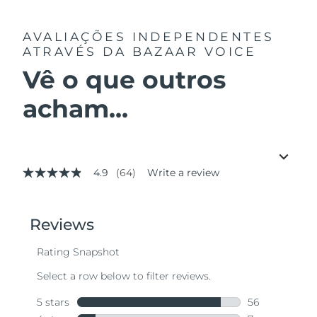
AVALIAÇÕES INDEPENDENTES
ATRAVÉS DA BAZAAR VOICE
Vê o que outros
acham...
4.9
(64)
Write a review
4.9
out
of
5
stars,
average
rating
value.
Read
64
Reviews.
Same
page