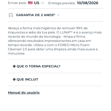
10/08/2026
US
Enviar para:
Entrega prevista:
GARANTIA DE 2 ANOS*
Ao efetuar seu pedido hoje, você tem direito a
cobertura completa da Garantia FOREO. Isso
significa que se você tiver qualquer problema até
Abraça a forma mais higiénica de remover 99% de
2 anos após a compra, a FOREO substituirá seu
impurezas e sebo da tua pele. O LUNA™ 4 é o avanço mais
produto gratuitamente.*exceto pelo Luna FOFO
recente do mundo da tecnologia – limpa e firma,
e Luna Play plus cuja garantia é de 90 dias.
oferecendo resultados impressionantes em casa em
tempo recorde. Utiliza-o com o FOREO Micro-Foam
Cleanser 2.0 para obter uma limpeza ainda mais suave e
minuciosa.
O QUE O TORNA ESPECIAL?
96% dos utilizadores indicam uma pele mais saudável.
81% indicam imperfeições reduzidas.
O QUE INCLUI?
Remove impurezas e sebo profundos sem esfarelar a
LUNA™ 4
pele.
Manual do usuário
LUNA™ Micro-Foam Cleanser 2.0
86% dos utilizadores relataram uma pele com
aparência e sensação mais firme e elástica.
Cabo de carregamento USB
Nutre e protege a pele dos danos de radicais livres.
Bolsa de viagem