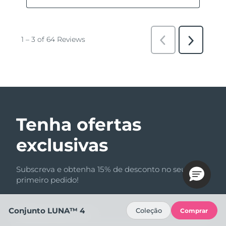
Tenha ofertas
exclusivas
Subscreva e obtenha 15% de desconto no seu
primeiro pedido!
Conjunto LUNA™ 4
Coleção
Comprar
Endereço de e-mail