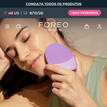
Pular
CONSULTA TODOS OS PRODUTOS
para
o
conteúdo
principal
US
8/10/26
MAIS VENDIDOS
NOVIDADE
Entrar
Idioma
BREAKING NEWS
Perfil de usuário
English
Deutsch
Español
Meus aparelhos
FAQ™ Pure Beauty-Tech Elixir
Français
Italiano
Português
Meus pedidos
Polski
Svenska
Русский
Türkçe
简体中文
繁體中文
Meus endereços
issa™ Teeth Whitening Set
As minhas subscrições