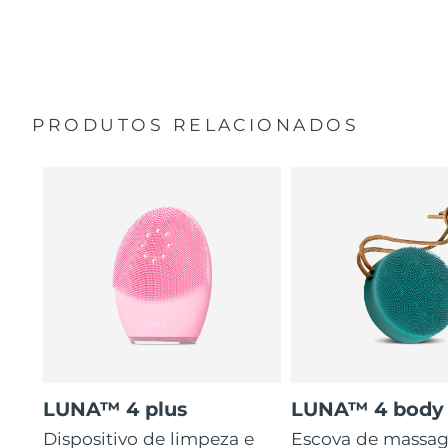
35 vezes mais higiénico do que escovas com cerdas de
Guia de início rápido
nylon.
Manual geral
2 anos de garantia (Espanha, Portugal, Suécia: 3 anos
de garantia)
PRODUTOS RELACIONADOS
LUNA™ 4 plus
LUNA™ 4 body
Dispositivo de limpeza e
Escova de massa