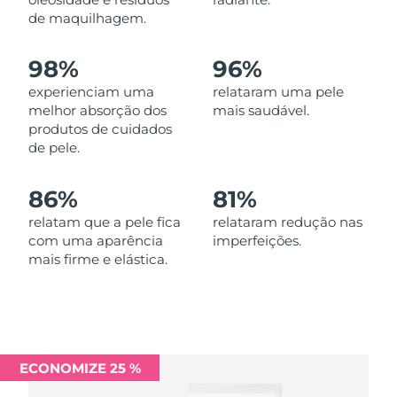
Omã
Entrega prevista
12/8/26
de maquilhagem.
Filipinas
Entrega prevista
12/8/26
98%
96%
experienciam uma
relataram uma pele
Polônia
Entrega prevista
10/8/26
melhor absorção dos
mais saudável.
produtos de cuidados
Portugal
Entrega prevista
9/8/26
de pele.
Porto Rico
Entrega prevista
11/8/26
86%
81%
Catar
relatam que a pele fica
relataram redução nas
Entrega prevista
10/8/26
com uma aparência
imperfeições.
mais firme e elástica.
Reunião
Entrega prevista
14/8/26
Romênia
Entrega prevista
9/8/26
Rússia
Entrega prevista
17/8/26
ECONOMIZE 25 %
Arábia Saudita
Entrega prevista
10/8/26