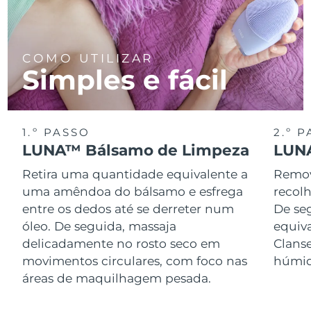
COMO UTILIZAR
Simples e fácil
1.º PASSO
2.º 
LUNA™ Bálsamo de Limpeza
LUNA
Retira uma quantidade equivalente a
Remov
uma amêndoa do bálsamo e esfrega
recol
entre os dedos até se derreter num
De se
óleo. De seguida, massaja
equiv
delicadamente no rosto seco em
Clans
movimentos circulares, com foco nas
húmid
áreas de maquilhagem pesada.